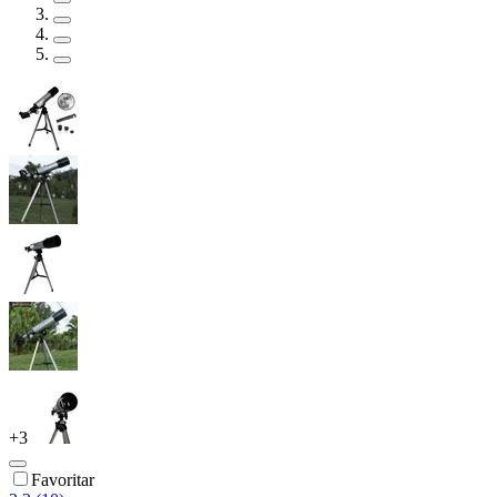
+
3
Favoritar