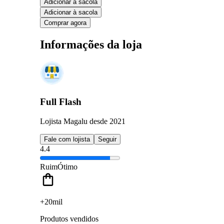
Adicionar à sacola
Adicionar à sacola
Comprar agora
Informações da loja
Full Flash
Lojista Magalu desde 2021
Fale com lojista
Seguir
4.4
Ruim
Ótimo
+20mil
Produtos vendidos