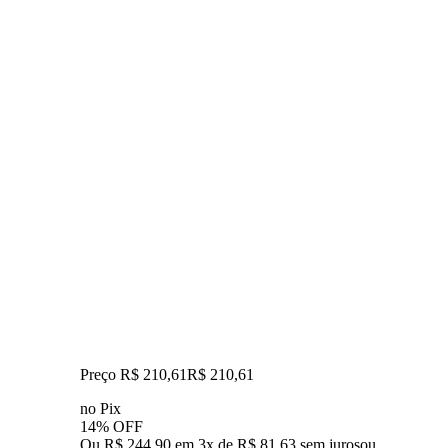
Preço R$ 210,61
R$
210
,
61
no Pix
14% OFF
Ou R$ 244,90 em 3x de R$ 81,63 sem juros
ou