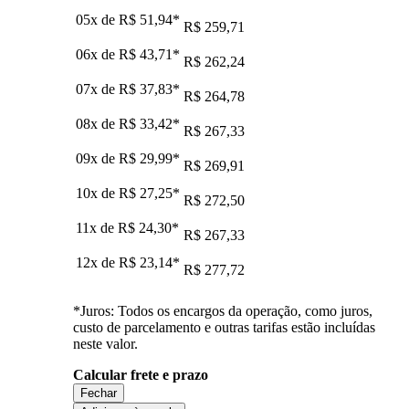
05x de
R$ 51,94
*
R$ 259,71
06x de
R$ 43,71
*
R$ 262,24
07x de
R$ 37,83
*
R$ 264,78
08x de
R$ 33,42
*
R$ 267,33
09x de
R$ 29,99
*
R$ 269,91
10x de
R$ 27,25
*
R$ 272,50
11x de
R$ 24,30
*
R$ 267,33
12x de
R$ 23,14
*
R$ 277,72
*Juros: Todos os encargos da operação, como juros,
custo de parcelamento e outras tarifas estão incluídas
neste valor.
Calcular frete e prazo
Fechar