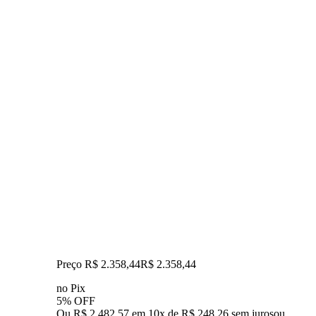
Preço R$ 2.358,44
R$
2.358
,
44
no Pix
5% OFF
Ou R$ 2.482,57 em 10x de R$ 248,26 sem juros
ou