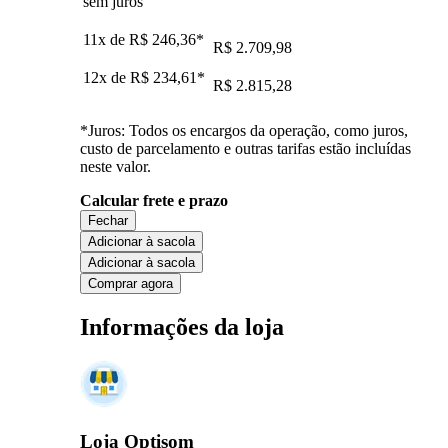
sem juros
11x de
R$ 246,36
*
R$ 2.709,98
12x de
R$ 234,61
*
R$ 2.815,28
*Juros: Todos os encargos da operação, como juros,
custo de parcelamento e outras tarifas estão incluídas
neste valor.
Calcular frete e prazo
Fechar
Adicionar à sacola
Adicionar à sacola
Comprar agora
Informações da loja
Loja Optisom