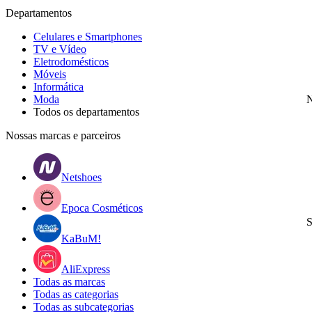
Departamentos
Celulares e Smartphones
TV e Vídeo
Eletrodomésticos
Móveis
Informática
Moda
N
Todos os departamentos
Nossas marcas e parceiros
Netshoes
Epoca Cosméticos
S
KaBuM!
AliExpress
Todas as marcas
Todas as categorias
Todas as subcategorias