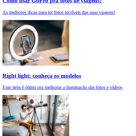
Como usar GoPro pra fotos de viagens?
As melhores dicas para ter fotos incríveis das suas viagens!
Right light: conheça os modelos
Esse item é ótimo pra melhorar a iluminação das fotos e vídeos