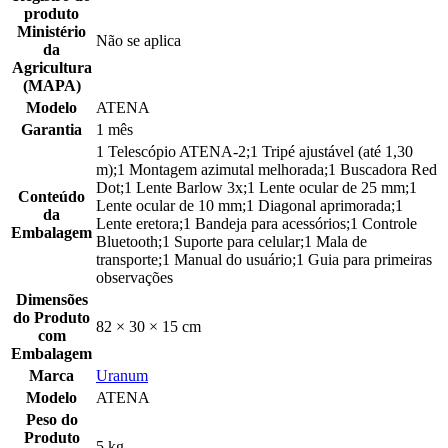
produto
Ministério
Não se aplica
da
Agricultura
(MAPA)
Modelo
ATENA
Garantia
1 mês
1 Telescópio ATENA-2;1 Tripé ajustável (até 1,30
m);1 Montagem azimutal melhorada;1 Buscadora Red
Dot;1 Lente Barlow 3x;1 Lente ocular de 25 mm;1
Conteúdo
Lente ocular de 10 mm;1 Diagonal aprimorada;1
da
Lente eretora;1 Bandeja para acessórios;1 Controle
Embalagem
Bluetooth;1 Suporte para celular;1 Mala de
transporte;1 Manual do usuário;1 Guia para primeiras
observações
Dimensões
do Produto
82 × 30 × 15 cm
com
Embalagem
Marca
Uranum
Modelo
ATENA
Peso do
Produto
5 kg