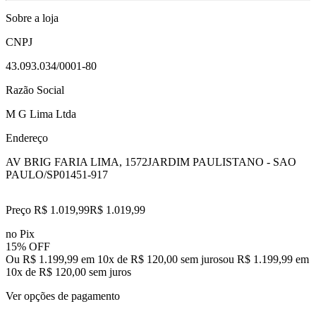
Sobre a loja
CNPJ
43.093.034/0001-80
Razão Social
M G Lima Ltda
Endereço
AV BRIG FARIA LIMA, 1572
JARDIM PAULISTANO - SAO
PAULO/SP
01451-917
Preço R$ 1.019,99
R$
1.019
,
99
no Pix
15% OFF
Ou R$ 1.199,99 em 10x de R$ 120,00 sem juros
ou
R$ 1.199,99
em
10
x de
R$ 120,00
sem juros
Ver opções de pagamento