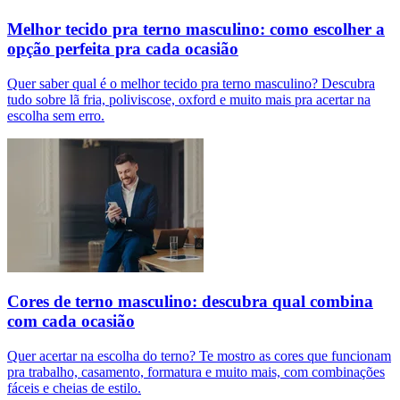
Melhor tecido pra terno masculino: como escolher a
opção perfeita pra cada ocasião
Quer saber qual é o melhor tecido pra terno masculino? Descubra
tudo sobre lã fria, poliviscose, oxford e muito mais pra acertar na
escolha sem erro.
Cores de terno masculino: descubra qual combina
com cada ocasião
Quer acertar na escolha do terno? Te mostro as cores que funcionam
pra trabalho, casamento, formatura e muito mais, com combinações
fáceis e cheias de estilo.