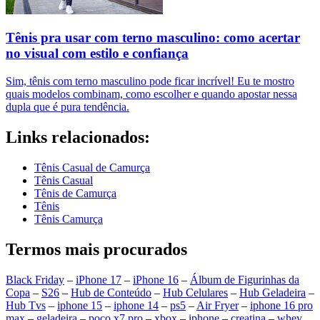
Tênis pra usar com terno masculino: como acertar
no visual com estilo e confiança
Sim, tênis com terno masculino pode ficar incrível! Eu te mostro
quais modelos combinam, como escolher e quando apostar nessa
dupla que é pura tendência.
Links relacionados:
Tênis Casual de Camurça
Tênis Casual
Tênis de Camurça
Tênis
Tênis Camurça
Termos mais procurados
Black Friday
–
iPhone 17
–
iPhone 16
–
Álbum de Figurinhas da
Copa
–
S26
–
Hub de Conteúdo
–
Hub Celulares
–
Hub Geladeira
–
Hub Tvs
–
iphone 15
–
iphone 14
–
ps5
–
Air Fryer
–
iphone 16 pro
max
–
geladeira
–
poco x7 pro
–
xbox
–
iphone
–
creatina
–
whey