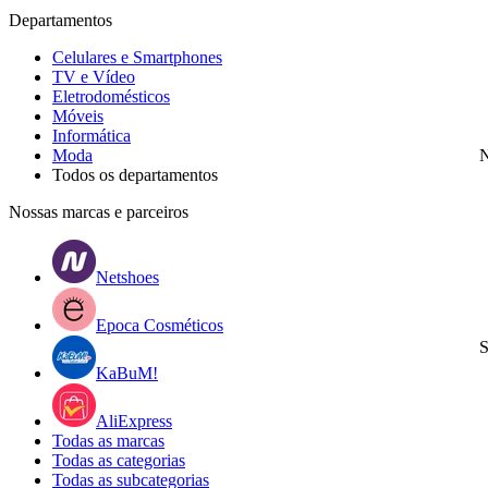
Departamentos
Celulares e Smartphones
TV e Vídeo
Eletrodomésticos
Móveis
Informática
Moda
N
Todos os departamentos
Nossas marcas e parceiros
Netshoes
Epoca Cosméticos
S
KaBuM!
AliExpress
Todas as marcas
Todas as categorias
Todas as subcategorias