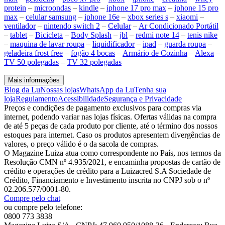
protein
–
microondas
–
kindle
–
iphone 17 pro max
–
iphone 15 pro
max
–
celular samsung
–
iphone 16e
–
xbox series s
–
xiaomi
–
ventilador
–
nintendo switch 2
–
Celular
–
Ar Condicionado Portátil
–
tablet
–
Bicicleta
–
Body Splash
–
jbl
–
redmi note 14
–
tenis nike
–
maquina de lavar roupa
–
liquidificador
–
ipad
–
guarda roupa
–
geladeira frost free
–
fogão 4 bocas
–
Armário de Cozinha
–
Alexa
–
TV 50 polegadas
–
TV 32 polegadas
Mais informações
Blog da Lu
Nossas lojas
WhatsApp da Lu
Tenha sua
loja
Regulamento
Acessibilidade
Segurança e Privacidade
Preços e condições de pagamento exclusivos para compras via
internet, podendo variar nas lojas físicas. Ofertas válidas na compra
de até 5 peças de cada produto por cliente, até o término dos nossos
estoques para internet. Caso os produtos apresentem divergências de
valores, o preço válido é o da sacola de compras.
O Magazine Luiza atua como correspondente no País, nos termos da
Resolução CMN nº 4.935/2021, e encaminha propostas de cartão de
crédito e operações de crédito para a Luizacred S.A Sociedade de
Crédito, Financiamento e Investimento inscrita no CNPJ sob o nº
02.206.577/0001-80.
Compre pelo chat
ou compre pelo telefone:
0800 773 3838