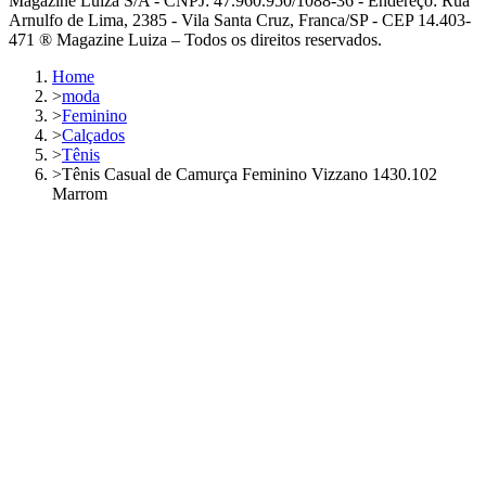
Magazine Luiza S/A - CNPJ: 47.960.950/1088-36 - Endereço: Rua
Arnulfo de Lima, 2385 - Vila Santa Cruz, Franca/SP - CEP 14.403-
471 ® Magazine Luiza – Todos os direitos reservados.
Home
>
moda
>
Feminino
>
Calçados
>
Tênis
>
Tênis Casual de Camurça Feminino Vizzano 1430.102
Marrom