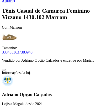
0 (novo)
Tênis Casual de Camurça Feminino
Vizzano 1430.102 Marrom
Cor:
Marrom
Tamanho:
33
34
35
36
37
38
39
40
Vendido por
Adriano Opção Calçados
e entregue por
Magalu
Informações da loja
Adriano Opção Calçados
Lojista Magalu desde 2021