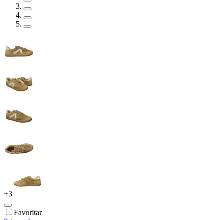
+
3
Favoritar