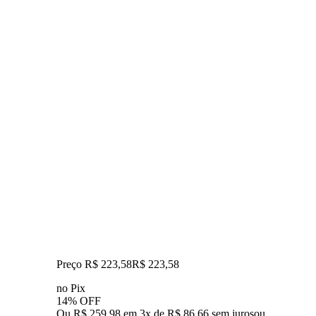
Preço R$ 223,58
R$
223
,
58
no Pix
14% OFF
Ou R$ 259,98 em 3x de R$ 86,66 sem juros
ou