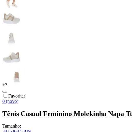
+
3
Favoritar
0 (novo)
Tênis Casual Feminino Molekinha Napa T
Tamanho:
34
35
36
37
38
39