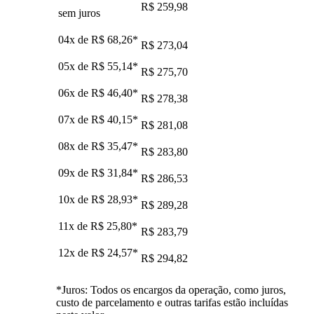
R$ 259,98
sem juros
04x de
R$ 68,26
*
R$ 273,04
05x de
R$ 55,14
*
R$ 275,70
06x de
R$ 46,40
*
R$ 278,38
07x de
R$ 40,15
*
R$ 281,08
08x de
R$ 35,47
*
R$ 283,80
09x de
R$ 31,84
*
R$ 286,53
10x de
R$ 28,93
*
R$ 289,28
11x de
R$ 25,80
*
R$ 283,79
12x de
R$ 24,57
*
R$ 294,82
*Juros: Todos os encargos da operação, como juros,
custo de parcelamento e outras tarifas estão incluídas