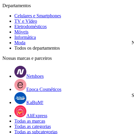
Departamentos
Celulares e Smartphones
TV e Vídeo
Eletrodomésticos
Móveis
Informática
Moda
N
Todos os departamentos
Nossas marcas e parceiros
Netshoes
Epoca Cosméticos
S
KaBuM!
AliExpress
Todas as marcas
Todas as categorias
Todas as subcategorias