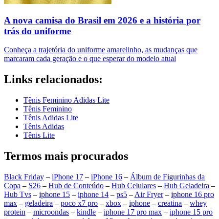
A nova camisa do Brasil em 2026 e a história por
trás do uniforme
Conheça a trajetória do uniforme amarelinho, as mudanças que
marcaram cada geração e o que esperar do modelo atual
Links relacionados:
Tênis Feminino Adidas Lite
Tênis Feminino
Tênis Adidas Lite
Tênis Adidas
Tênis Lite
Termos mais procurados
Black Friday
–
iPhone 17
–
iPhone 16
–
Álbum de Figurinhas da
Copa
–
S26
–
Hub de Conteúdo
–
Hub Celulares
–
Hub Geladeira
–
Hub Tvs
–
iphone 15
–
iphone 14
–
ps5
–
Air Fryer
–
iphone 16 pro
max
–
geladeira
–
poco x7 pro
–
xbox
–
iphone
–
creatina
–
whey
protein
–
microondas
–
kindle
–
iphone 17 pro max
–
iphone 15 pro