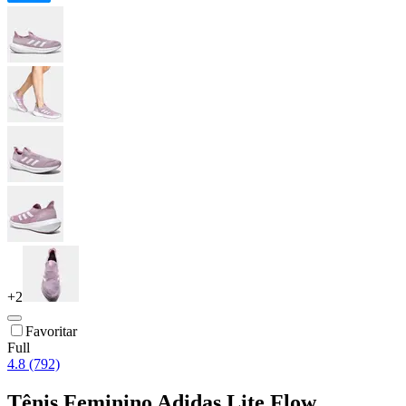
+
2
Favoritar
Full
4.8 (792)
Tênis Feminino Adidas Lite Flow