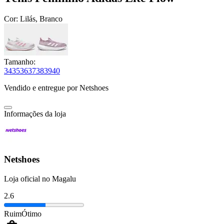
Cor:
Lilás, Branco
Tamanho:
34
35
36
37
38
39
40
Vendido e entregue por
Netshoes
Informações da loja
Netshoes
Loja oficial no Magalu
2.6
Ruim
Ótimo