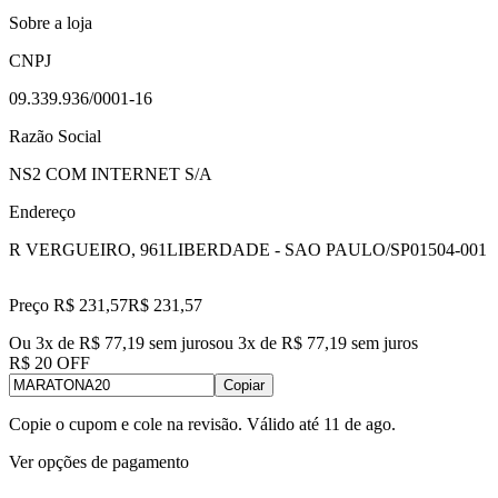
Sobre a loja
CNPJ
09.339.936/0001-16
Razão Social
NS2 COM INTERNET S/A
Endereço
R VERGUEIRO, 961
LIBERDADE - SAO PAULO/SP
01504-001
Preço R$ 231,57
R$
231
,
57
Ou 3x de R$ 77,19 sem juros
ou
3
x de
R$ 77,19
sem juros
R$ 20 OFF
Copiar
Copie o cupom e cole na revisão. Válido até
11 de ago
.
Ver opções de pagamento