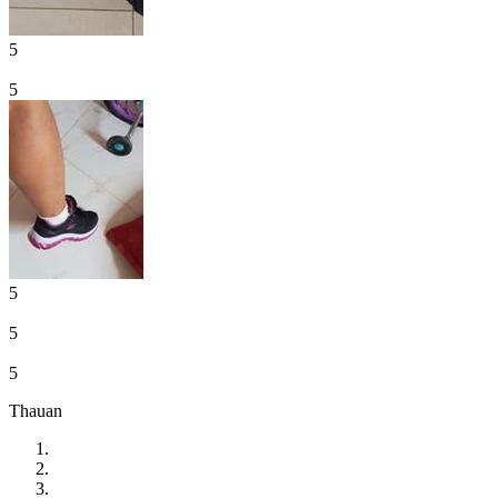
5
5
5
5
5
Thauan