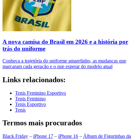
A nova camisa do Brasil em 2026 e a história por
trás do uniforme
Conheça a trajetória do uniforme amarelinho, as mudanças que
marcaram cada geração e o que esperar do modelo atual
Links relacionados:
Tenis Feminino Esportivo
Tenis Feminino
Tenis Esportivo
Tenis
Termos mais procurados
Black Friday
–
iPhone 17
–
iPhone 16
–
Álbum de Figurinhas da