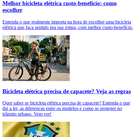
Melhor bicicleta elétrica custo-benefício: como
escolher
Entenda o que realmente importa na hora de escolher uma bicicleta
elétrica que faça sentido pra sua rotina, com melhor custo-benefício.
Bicicleta elétrica precisa de capacete? Veja as regras
Quer saber se bicicleta elétrica precisa de capacete? Entenda o que
diz a lei, as diferenças entre os modelos e como se proteger no
trânsito urbano. Vem ver!