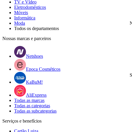
TV e Vídeo
Eletrodomésticos
Móveis
Informática
Moda
N
Todos os departamentos
Nossas marcas e parceiros
Netshoes
Epoca Cosméticos
S
KaBuM!
AliExpress
Todas as marcas
Todas as categorias
Todas as subcategorias
Serviços e benefícios
Cartão Luiza