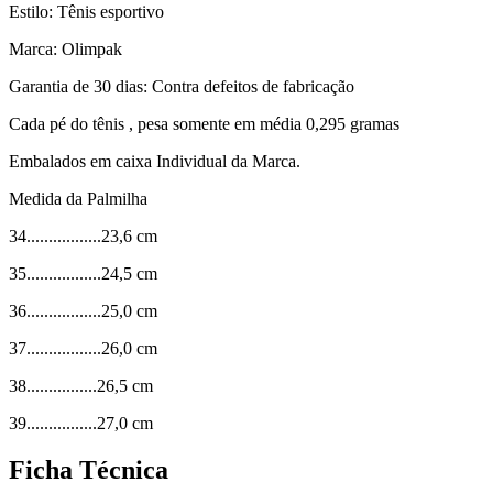
Estilo: Tênis esportivo
Marca: Olimpak
Garantia de 30 dias: Contra defeitos de fabricação
Cada pé do tênis , pesa somente em média 0,295 gramas
Embalados em caixa Individual da Marca.
Medida da Palmilha
34.................23,6 cm
35.................24,5 cm
36.................25,0 cm
37.................26,0 cm
38................26,5 cm
39................27,0 cm
Ficha Técnica