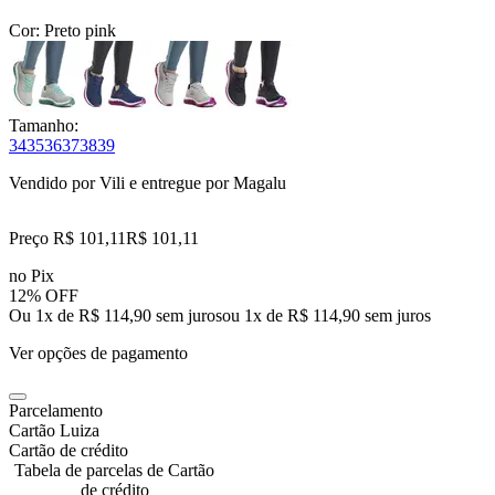
Cor:
Preto pink
Tamanho:
34
35
36
37
38
39
Vendido por
Vili
e entregue por
Magalu
Preço R$ 101,11
R$
101
,
11
no Pix
12% OFF
Ou 1x de R$ 114,90 sem juros
ou
1
x de
R$ 114,90
sem juros
Ver opções de pagamento
Parcelamento
Cartão Luiza
Cartão de crédito
Tabela de parcelas de Cartão
de crédito