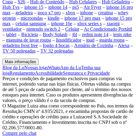
Copa
–
S26
–
Hub de Conteúdo
–
Hub Celulares
–
Hub Geladeira
–
Hub Tvs
–
iphone 15
–
iphone 14
–
ps5
–
Air Fryer
–
iphone 16 pro
max
–
geladeira
–
poco x7 pro
–
xbox
–
iphone
–
creatina
–
whey
protein
–
microondas
–
kindle
–
iphone 17 pro max
–
iphone 15 pro
max
–
celular samsung
–
iphone 16e
–
xbox series s
–
xiaomi
–
ventilador
–
nintendo switch 2
–
Celular
–
Ar Condicionado Portátil
–
tablet
–
Bicicleta
–
Body Splash
–
jbl
–
redmi note 14
–
tenis nike
–
maquina de lavar roupa
–
liquidificador
–
ipad
–
guarda roupa
–
geladeira frost free
–
fogão 4 bocas
–
Armário de Cozinha
–
Alexa
–
TV 50 polegadas
–
TV 32 polegadas
Mais informações
Blog da Lu
Nossas lojas
WhatsApp da Lu
Tenha sua
loja
Regulamento
Acessibilidade
Segurança e Privacidade
Preços e condições de pagamento exclusivos para compras via
internet, podendo variar nas lojas físicas. Ofertas válidas na compra
de até 5 peças de cada produto por cliente, até o término dos nossos
estoques para internet. Caso os produtos apresentem divergências de
valores, o preço válido é o da sacola de compras.
O Magazine Luiza atua como correspondente no País, nos termos da
Resolução CMN nº 4.935/2021, e encaminha propostas de cartão de
crédito e operações de crédito para a Luizacred S.A Sociedade de
Crédito, Financiamento e Investimento inscrita no CNPJ sob o nº
02.206.577/0001-80.
Compre pelo chat