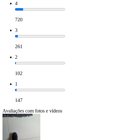
4
720
3
261
2
102
1
147
Avaliações com fotos e vídeos