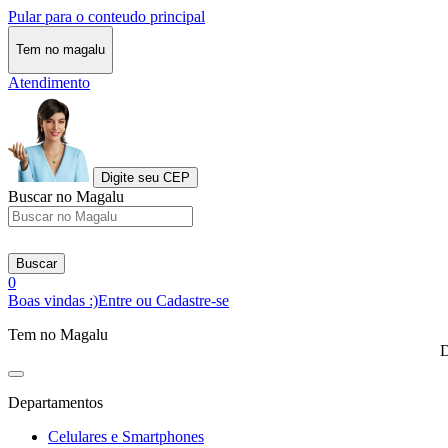
Pular para o conteudo principal
Tem no magalu
Atendimento
Digite seu CEP
Buscar no Magalu
Buscar
0
Boas vindas :)
Entre ou Cadastre-se
Tem no Magalu
D
Departamentos
Celulares e Smartphones