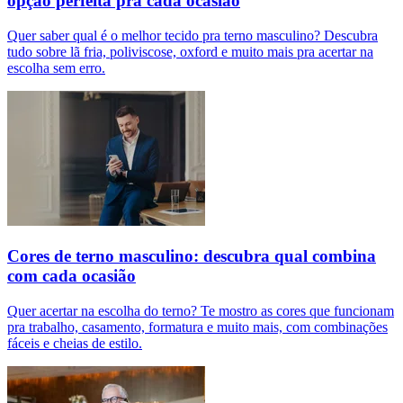
opção perfeita pra cada ocasião
Quer saber qual é o melhor tecido pra terno masculino? Descubra
tudo sobre lã fria, poliviscose, oxford e muito mais pra acertar na
escolha sem erro.
Cores de terno masculino: descubra qual combina
com cada ocasião
Quer acertar na escolha do terno? Te mostro as cores que funcionam
pra trabalho, casamento, formatura e muito mais, com combinações
fáceis e cheias de estilo.