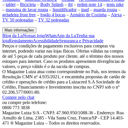
–
tablet
–
Bicicleta
–
Body Splash
–
jbl
–
redmi note 14
–
tenis nike
–
maquina de lavar roupa
–
liquidificador
–
ipad
–
guarda roupa
–
geladeira frost free
–
fogão 4 bocas
–
Armário de Cozinha
–
Alexa
–
TV 50 polegadas
–
TV 32 polegadas
Mais informações
Blog da Lu
Nossas lojas
WhatsApp da Lu
Tenha sua
loja
Regulamento
Acessibilidade
Segurança e Privacidade
Preços e condições de pagamento exclusivos para compras via
internet, podendo variar nas lojas físicas. Ofertas válidas na compra
de até 5 peças de cada produto por cliente, até o término dos nossos
estoques para internet. Caso os produtos apresentem divergências de
valores, o preço válido é o da sacola de compras.
O Magazine Luiza atua como correspondente no País, nos termos da
Resolução CMN nº 4.935/2021, e encaminha propostas de cartão de
crédito e operações de crédito para a Luizacred S.A Sociedade de
Crédito, Financiamento e Investimento inscrita no CNPJ sob o nº
02.206.577/0001-80.
Compre pelo chat
ou compre pelo telefone:
0800 773 3838
Magazine Luiza S/A - CNPJ: 47.960.950/1088-36 - Endereço: Rua
Arnulfo de Lima, 2385 - Vila Santa Cruz, Franca/SP - CEP 14.403-
471 ® Magazine Luiza – Todos os direitos reservados.