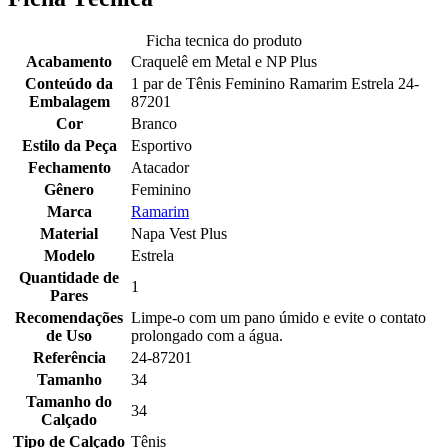
Ficha tecnica do produto
Acabamento
Craquelê em Metal e NP Plus
Conteúdo da
1 par de Tênis Feminino Ramarim Estrela 24-
Embalagem
87201
Cor
Branco
Estilo da Peça
Esportivo
Fechamento
Atacador
Gênero
Feminino
Marca
Ramarim
Material
Napa Vest Plus
Modelo
Estrela
Quantidade de
1
Pares
Recomendações
Limpe-o com um pano úmido e evite o contato
de Uso
prolongado com a água.
Referência
24-87201
Tamanho
34
Tamanho do
34
Calçado
Tipo de Calçado
Tênis