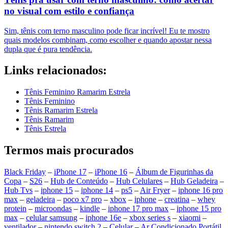
no visual com estilo e confiança
Sim, tênis com terno masculino pode ficar incrível! Eu te mostro
quais modelos combinam, como escolher e quando apostar nessa
dupla que é pura tendência.
Links relacionados:
Tênis Feminino Ramarim Estrela
Tênis Feminino
Tênis Ramarim Estrela
Tênis Ramarim
Tênis Estrela
Termos mais procurados
Black Friday
–
iPhone 17
–
iPhone 16
–
Álbum de Figurinhas da
Copa
–
S26
–
Hub de Conteúdo
–
Hub Celulares
–
Hub Geladeira
–
Hub Tvs
–
iphone 15
–
iphone 14
–
ps5
–
Air Fryer
–
iphone 16 pro
max
–
geladeira
–
poco x7 pro
–
xbox
–
iphone
–
creatina
–
whey
protein
–
microondas
–
kindle
–
iphone 17 pro max
–
iphone 15 pro
max
–
celular samsung
–
iphone 16e
–
xbox series s
–
xiaomi
–
ventilador
–
nintendo switch 2
–
Celular
–
Ar Condicionado Portátil