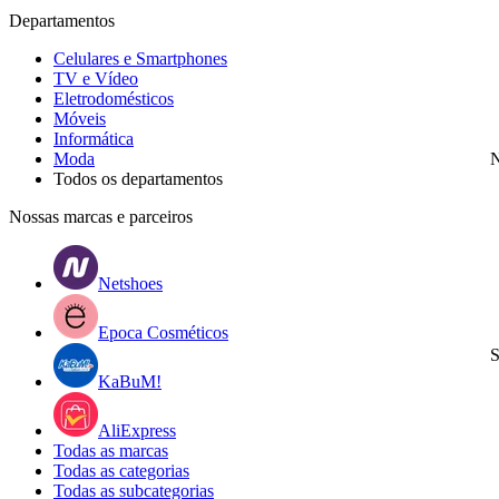
Departamentos
Celulares e Smartphones
TV e Vídeo
Eletrodomésticos
Móveis
Informática
Moda
N
Todos os departamentos
Nossas marcas e parceiros
Netshoes
Epoca Cosméticos
S
KaBuM!
AliExpress
Todas as marcas
Todas as categorias
Todas as subcategorias