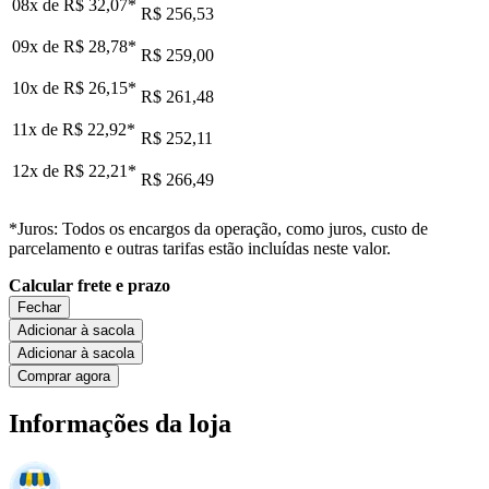
08x de
R$ 32,07
*
R$ 256,53
09x de
R$ 28,78
*
R$ 259,00
10x de
R$ 26,15
*
R$ 261,48
11x de
R$ 22,92
*
R$ 252,11
12x de
R$ 22,21
*
R$ 266,49
*Juros: Todos os encargos da operação, como juros, custo de
parcelamento e outras tarifas estão incluídas neste valor.
Calcular frete e prazo
Fechar
Adicionar à sacola
Adicionar à sacola
Comprar agora
Informações da loja