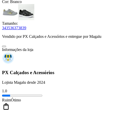
Cor:
Branco
Tamanho:
34
35
36
37
38
39
Vendido por
PX Calçados e Acessórios
e entregue por
Magalu
Informações da loja
PX Calçados e Acessórios
Lojista Magalu desde 2024
1.0
Ruim
Ótimo