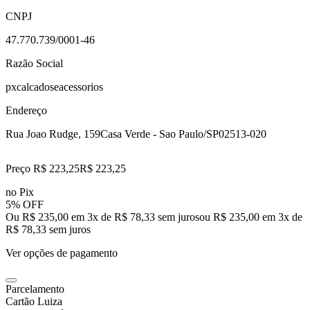
CNPJ
47.770.739/0001-46
Razão Social
pxcalcadoseacessorios
Endereço
Rua Joao Rudge, 159
Casa Verde - Sao Paulo/SP
02513-020
Preço R$ 223,25
R$
223
,
25
no Pix
5% OFF
Ou R$ 235,00 em 3x de R$ 78,33 sem juros
ou
R$ 235,00
em
3
x de
R$ 78,33
sem juros
Ver opções de pagamento
Parcelamento
Cartão Luiza