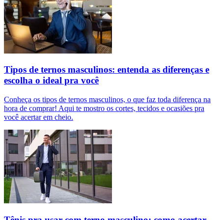
Tipos de ternos masculinos: entenda as diferenças e
escolha o ideal pra você
Conheça os tipos de ternos masculinos, o que faz toda diferença na
hora de comprar! Aqui te mostro os cortes, tecidos e ocasiões pra
você acertar em cheio.
Tênis pra usar com terno masculino: como acertar