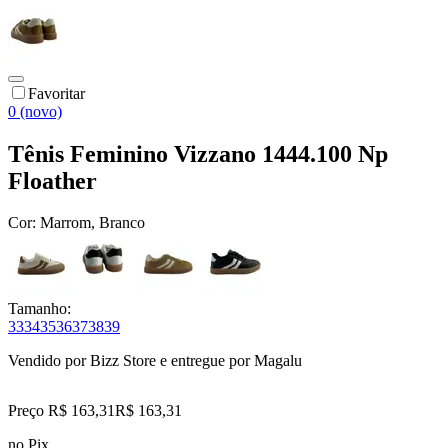
Favoritar
0 (novo)
Tênis Feminino Vizzano 1444.100 Np
Floather
Cor:
Marrom, Branco
Tamanho:
33
34
35
36
37
38
39
Vendido por
Bizz Store
e entregue por
Magalu
Preço R$ 163,31
R$
163
,
31
no Pix