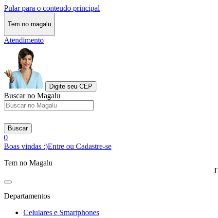
Pular para o conteudo principal
Tem no magalu
Atendimento
Digite seu CEP
Buscar no Magalu
Buscar
0
Boas vindas :)
Entre ou Cadastre-se
Tem no Magalu
D
Departamentos
Celulares e Smartphones