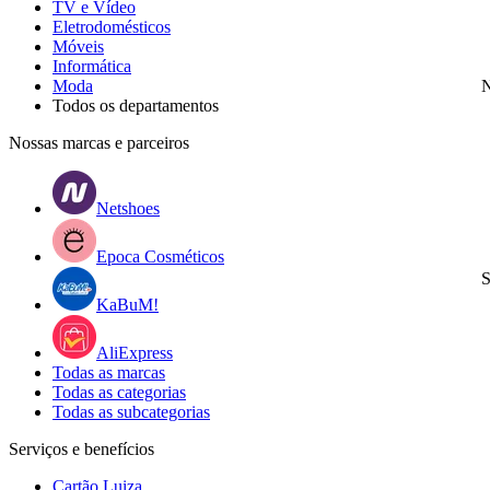
TV e Vídeo
Eletrodomésticos
Móveis
Informática
Moda
N
Todos os departamentos
Nossas marcas e parceiros
Netshoes
Epoca Cosméticos
S
KaBuM!
AliExpress
Todas as marcas
Todas as categorias
Todas as subcategorias
Serviços e benefícios
Cartão Luiza