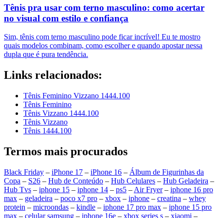
Tênis pra usar com terno masculino: como acertar
no visual com estilo e confiança
Sim, tênis com terno masculino pode ficar incrível! Eu te mostro
quais modelos combinam, como escolher e quando apostar nessa
dupla que é pura tendência.
Links relacionados:
Tênis Feminino Vizzano 1444.100
Tênis Feminino
Tênis Vizzano 1444.100
Tênis Vizzano
Tênis 1444.100
Termos mais procurados
Black Friday
–
iPhone 17
–
iPhone 16
–
Álbum de Figurinhas da
Copa
–
S26
–
Hub de Conteúdo
–
Hub Celulares
–
Hub Geladeira
–
Hub Tvs
–
iphone 15
–
iphone 14
–
ps5
–
Air Fryer
–
iphone 16 pro
max
–
geladeira
–
poco x7 pro
–
xbox
–
iphone
–
creatina
–
whey
protein
–
microondas
–
kindle
–
iphone 17 pro max
–
iphone 15 pro
max
–
celular samsung
–
iphone 16e
–
xbox series s
–
xiaomi
–