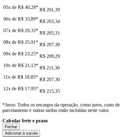
05x de
R$ 40,28
*
R$ 201,39
06x de
R$ 33,89
*
R$ 203,34
07x de
R$ 29,33
*
R$ 205,31
08x de
R$ 25,91
*
R$ 207,30
09x de
R$ 23,25
*
R$ 209,29
10x de
R$ 21,13
*
R$ 211,30
11x de
R$ 18,85
*
R$ 207,30
12x de
R$ 17,95
*
R$ 215,35
*Juros: Todos os encargos da operação, como juros, custo de
parcelamento e outras tarifas estão incluídas neste valor.
Calcular frete e prazo
Fechar
Adicionar à sacola