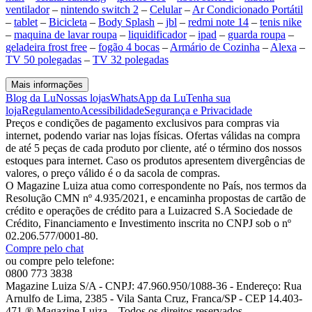
ventilador
–
nintendo switch 2
–
Celular
–
Ar Condicionado Portátil
–
tablet
–
Bicicleta
–
Body Splash
–
jbl
–
redmi note 14
–
tenis nike
–
maquina de lavar roupa
–
liquidificador
–
ipad
–
guarda roupa
–
geladeira frost free
–
fogão 4 bocas
–
Armário de Cozinha
–
Alexa
–
TV 50 polegadas
–
TV 32 polegadas
Mais informações
Blog da Lu
Nossas lojas
WhatsApp da Lu
Tenha sua
loja
Regulamento
Acessibilidade
Segurança e Privacidade
Preços e condições de pagamento exclusivos para compras via
internet, podendo variar nas lojas físicas. Ofertas válidas na compra
de até 5 peças de cada produto por cliente, até o término dos nossos
estoques para internet. Caso os produtos apresentem divergências de
valores, o preço válido é o da sacola de compras.
O Magazine Luiza atua como correspondente no País, nos termos da
Resolução CMN nº 4.935/2021, e encaminha propostas de cartão de
crédito e operações de crédito para a Luizacred S.A Sociedade de
Crédito, Financiamento e Investimento inscrita no CNPJ sob o nº
02.206.577/0001-80.
Compre pelo chat
ou compre pelo telefone:
0800 773 3838
Magazine Luiza S/A - CNPJ: 47.960.950/1088-36 - Endereço: Rua
Arnulfo de Lima, 2385 - Vila Santa Cruz, Franca/SP - CEP 14.403-
471 ® Magazine Luiza – Todos os direitos reservados.