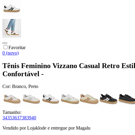
Favoritar
0 (novo)
Tênis Feminino Vizzano Casual Retro Est
Confortável -
Cor:
Branco, Preto
Tamanho:
34
35
36
37
38
39
40
Vendido por
Lojaklode
e entregue por
Magalu