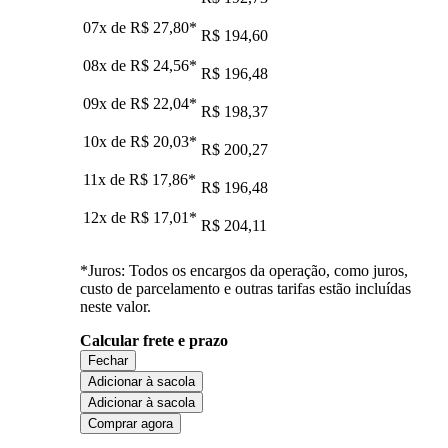
07x de
R$ 27,80
*
R$ 194,60
08x de
R$ 24,56
*
R$ 196,48
09x de
R$ 22,04
*
R$ 198,37
10x de
R$ 20,03
*
R$ 200,27
11x de
R$ 17,86
*
R$ 196,48
12x de
R$ 17,01
*
R$ 204,11
*Juros: Todos os encargos da operação, como juros,
custo de parcelamento e outras tarifas estão incluídas
neste valor.
Calcular frete e prazo
Fechar
Adicionar à sacola
Adicionar à sacola
Comprar agora