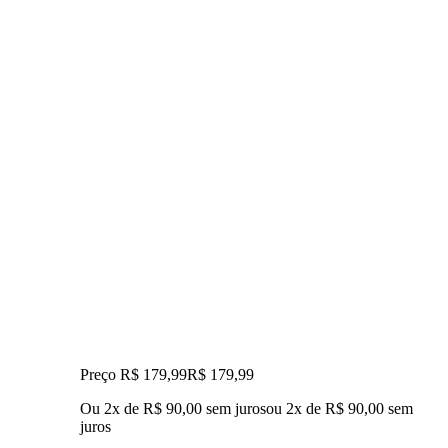
Preço R$ 179,99
R$
179
,
99
Ou 2x de R$ 90,00 sem juros
ou
2
x de
R$ 90,00
sem
juros