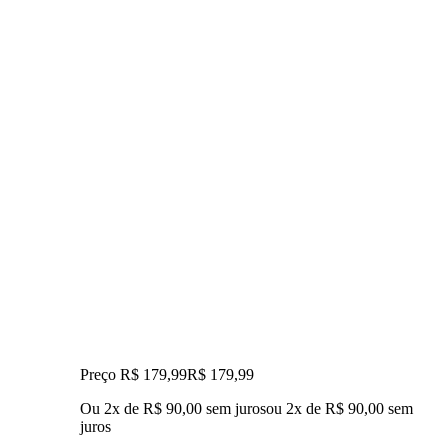
Preço R$ 179,99
R$
179
,
99
Ou 2x de R$ 90,00 sem juros
ou
2
x de
R$ 90,00
sem
juros