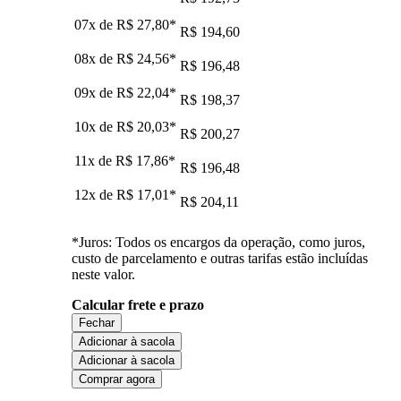
07x de
R$ 27,80
*
R$ 194,60
08x de
R$ 24,56
*
R$ 196,48
09x de
R$ 22,04
*
R$ 198,37
10x de
R$ 20,03
*
R$ 200,27
11x de
R$ 17,86
*
R$ 196,48
12x de
R$ 17,01
*
R$ 204,11
*Juros: Todos os encargos da operação, como juros,
custo de parcelamento e outras tarifas estão incluídas
neste valor.
Calcular frete e prazo
Fechar
Adicionar à sacola
Adicionar à sacola
Comprar agora