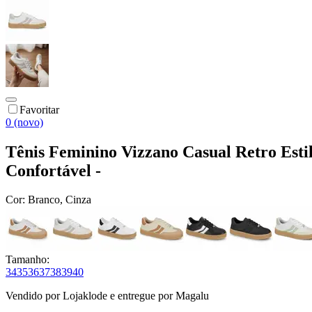
Favoritar
0 (novo)
Tênis Feminino Vizzano Casual Retro Est
Confortável -
Cor:
Branco, Cinza
Tamanho:
34
35
36
37
38
39
40
Vendido por
Lojaklode
e entregue por
Magalu