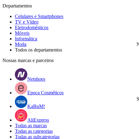
Departamentos
Celulares e Smartphones
TV e Vídeo
Eletrodomésticos
Móveis
Informática
Moda
N
Todos os departamentos
Nossas marcas e parceiros
Netshoes
Epoca Cosméticos
S
KaBuM!
AliExpress
Todas as marcas
Todas as categorias
Todas as subcategorias