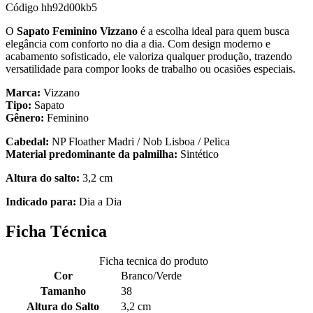
Código
hh92d00kb5
O
Sapato Feminino Vizzano
é a escolha ideal para quem busca
elegância com conforto no dia a dia. Com design moderno e
acabamento sofisticado, ele valoriza qualquer produção, trazendo
versatilidade para compor looks de trabalho ou ocasiões especiais.
Marca:
Vizzano
Tipo:
Sapato
Gênero:
Feminino
Cabedal:
NP Floather Madri / Nob Lisboa / Pelica
Material predominante da palmilha:
Sintético
Altura do salto:
3,2 cm
Indicado para:
Dia a Dia
Ficha Técnica
Ficha tecnica do produto
Cor
Branco/Verde
Tamanho
38
Altura do Salto
3,2 cm