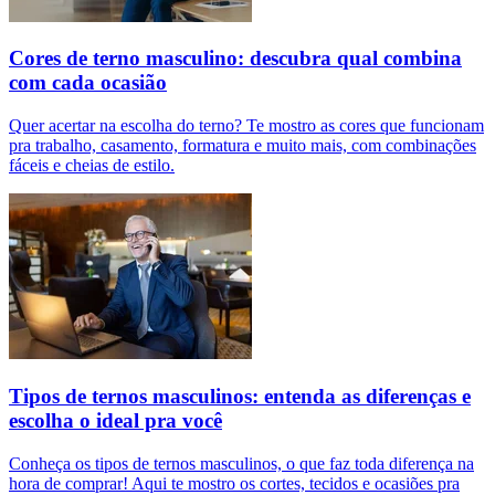
Cores de terno masculino: descubra qual combina
com cada ocasião
Quer acertar na escolha do terno? Te mostro as cores que funcionam
pra trabalho, casamento, formatura e muito mais, com combinações
fáceis e cheias de estilo.
Tipos de ternos masculinos: entenda as diferenças e
escolha o ideal pra você
Conheça os tipos de ternos masculinos, o que faz toda diferença na
hora de comprar! Aqui te mostro os cortes, tecidos e ocasiões pra