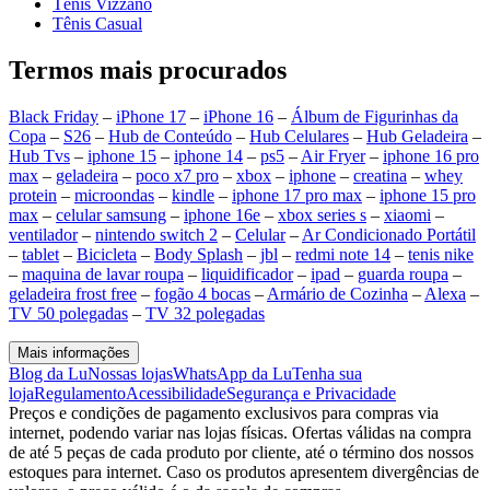
Tênis Vizzano
Tênis Casual
Termos mais procurados
Black Friday
–
iPhone 17
–
iPhone 16
–
Álbum de Figurinhas da
Copa
–
S26
–
Hub de Conteúdo
–
Hub Celulares
–
Hub Geladeira
–
Hub Tvs
–
iphone 15
–
iphone 14
–
ps5
–
Air Fryer
–
iphone 16 pro
max
–
geladeira
–
poco x7 pro
–
xbox
–
iphone
–
creatina
–
whey
protein
–
microondas
–
kindle
–
iphone 17 pro max
–
iphone 15 pro
max
–
celular samsung
–
iphone 16e
–
xbox series s
–
xiaomi
–
ventilador
–
nintendo switch 2
–
Celular
–
Ar Condicionado Portátil
–
tablet
–
Bicicleta
–
Body Splash
–
jbl
–
redmi note 14
–
tenis nike
–
maquina de lavar roupa
–
liquidificador
–
ipad
–
guarda roupa
–
geladeira frost free
–
fogão 4 bocas
–
Armário de Cozinha
–
Alexa
–
TV 50 polegadas
–
TV 32 polegadas
Mais informações
Blog da Lu
Nossas lojas
WhatsApp da Lu
Tenha sua
loja
Regulamento
Acessibilidade
Segurança e Privacidade
Preços e condições de pagamento exclusivos para compras via
internet, podendo variar nas lojas físicas. Ofertas válidas na compra
de até 5 peças de cada produto por cliente, até o término dos nossos
estoques para internet. Caso os produtos apresentem divergências de