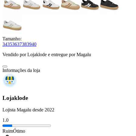
Tamanho:
34
35
36
37
38
39
40
Vendido por
Lojaklode
e entregue por
Magalu
Informações da loja
Lojaklode
Lojista Magalu desde 2022
1.0
Ruim
Ótimo