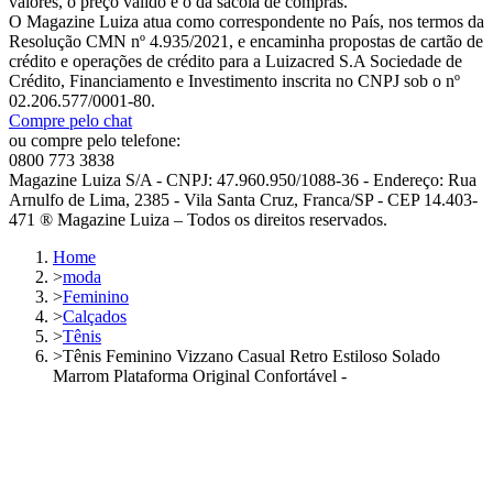
valores, o preço válido é o da sacola de compras.
O Magazine Luiza atua como correspondente no País, nos termos da
Resolução CMN nº 4.935/2021, e encaminha propostas de cartão de
crédito e operações de crédito para a Luizacred S.A Sociedade de
Crédito, Financiamento e Investimento inscrita no CNPJ sob o nº
02.206.577/0001-80.
Compre pelo chat
ou compre pelo telefone:
0800 773 3838
Magazine Luiza S/A - CNPJ: 47.960.950/1088-36 - Endereço: Rua
Arnulfo de Lima, 2385 - Vila Santa Cruz, Franca/SP - CEP 14.403-
471 ® Magazine Luiza – Todos os direitos reservados.
Home
>
moda
>
Feminino
>
Calçados
>
Tênis
>
Tênis Feminino Vizzano Casual Retro Estiloso Solado
Marrom Plataforma Original Confortável -