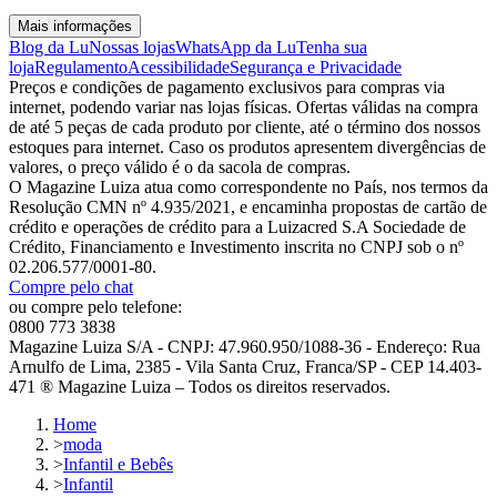
Mais informações
Blog da Lu
Nossas lojas
WhatsApp da Lu
Tenha sua
loja
Regulamento
Acessibilidade
Segurança e Privacidade
Preços e condições de pagamento exclusivos para compras via
internet, podendo variar nas lojas físicas. Ofertas válidas na compra
de até 5 peças de cada produto por cliente, até o término dos nossos
estoques para internet. Caso os produtos apresentem divergências de
valores, o preço válido é o da sacola de compras.
O Magazine Luiza atua como correspondente no País, nos termos da
Resolução CMN nº 4.935/2021, e encaminha propostas de cartão de
crédito e operações de crédito para a Luizacred S.A Sociedade de
Crédito, Financiamento e Investimento inscrita no CNPJ sob o nº
02.206.577/0001-80.
Compre pelo chat
ou compre pelo telefone:
0800 773 3838
Magazine Luiza S/A - CNPJ: 47.960.950/1088-36 - Endereço: Rua
Arnulfo de Lima, 2385 - Vila Santa Cruz, Franca/SP - CEP 14.403-
471 ® Magazine Luiza – Todos os direitos reservados.
Home
>
moda
>
Infantil e Bebês
>
Infantil