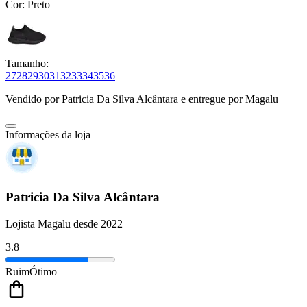
Cor:
Preto
Tamanho:
27
28
29
30
31
32
33
34
35
36
Vendido por
Patricia Da Silva Alcântara
e entregue por
Magalu
Informações da loja
Patricia Da Silva Alcântara
Lojista Magalu desde 2022
3.8
Ruim
Ótimo