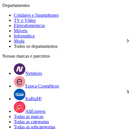
Departamentos
Celulares e Smartphones
TV e Vídeo
Eletrodomésticos
Móveis
Informática
Moda
N
Todos os departamentos
Nossas marcas e parceiros
Netshoes
Epoca Cosméticos
S
KaBuM!
AliExpress
Todas as marcas
Todas as categorias
Todas as subcategorias