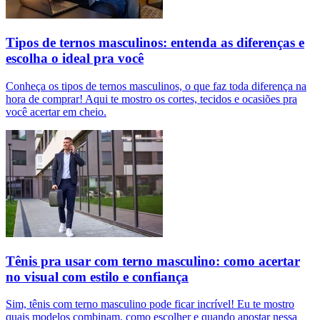
Tipos de ternos masculinos: entenda as diferenças e
escolha o ideal pra você
Conheça os tipos de ternos masculinos, o que faz toda diferença na
hora de comprar! Aqui te mostro os cortes, tecidos e ocasiões pra
você acertar em cheio.
Tênis pra usar com terno masculino: como acertar
no visual com estilo e confiança
Sim, tênis com terno masculino pode ficar incrível! Eu te mostro
quais modelos combinam, como escolher e quando apostar nessa