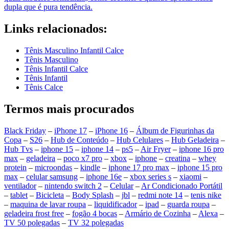
dupla que é pura tendência.
Links relacionados:
Tênis Masculino Infantil Calce
Tênis Masculino
Tênis Infantil Calce
Tênis Infantil
Tênis Calce
Termos mais procurados
Black Friday
–
iPhone 17
–
iPhone 16
–
Álbum de Figurinhas da
Copa
–
S26
–
Hub de Conteúdo
–
Hub Celulares
–
Hub Geladeira
–
Hub Tvs
–
iphone 15
–
iphone 14
–
ps5
–
Air Fryer
–
iphone 16 pro
max
–
geladeira
–
poco x7 pro
–
xbox
–
iphone
–
creatina
–
whey
protein
–
microondas
–
kindle
–
iphone 17 pro max
–
iphone 15 pro
max
–
celular samsung
–
iphone 16e
–
xbox series s
–
xiaomi
–
ventilador
–
nintendo switch 2
–
Celular
–
Ar Condicionado Portátil
–
tablet
–
Bicicleta
–
Body Splash
–
jbl
–
redmi note 14
–
tenis nike
–
maquina de lavar roupa
–
liquidificador
–
ipad
–
guarda roupa
–
geladeira frost free
–
fogão 4 bocas
–
Armário de Cozinha
–
Alexa
–
TV 50 polegadas
–
TV 32 polegadas