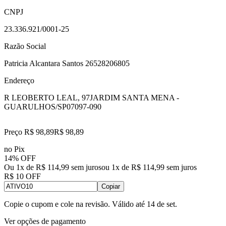
CNPJ
23.336.921/0001-25
Razão Social
Patricia Alcantara Santos 26528206805
Endereço
R LEOBERTO LEAL, 97
JARDIM SANTA MENA -
GUARULHOS/SP
07097-090
Preço R$ 98,89
R$
98
,
89
no Pix
14% OFF
Ou 1x de R$ 114,99 sem juros
ou
1
x de
R$ 114,99
sem juros
R$ 10 OFF
Copiar
Copie o cupom e cole na revisão. Válido até
14 de set
.
Ver opções de pagamento