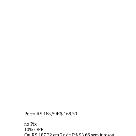
Preço R$ 168,59
R$
168
,
59
no Pix
10% OFF
Ou R$ 187,32 em 2x de R$ 93,66 sem juros
ou