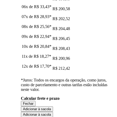
06x de
R$ 33,43
*
R$ 200,58
07x de
R$ 28,93
*
R$ 202,52
08x de
R$ 25,56
*
R$ 204,48
09x de
R$ 22,94
*
R$ 206,45
10x de
R$ 20,84
*
R$ 208,43
11x de
R$ 18,27
*
R$ 200,96
12x de
R$ 17,70
*
R$ 212,42
*Juros: Todos os encargos da operação, como juros,
custo de parcelamento e outras tarifas estão incluídas
neste valor.
Calcular frete e prazo
Fechar
Adicionar à sacola
Adicionar à sacola