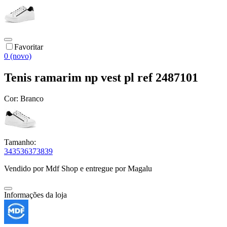
Favoritar
0 (novo)
Tenis ramarim np vest pl ref 2487101
Cor:
Branco
Tamanho:
34
35
36
37
38
39
Vendido por
Mdf Shop
e entregue por
Magalu
Informações da loja