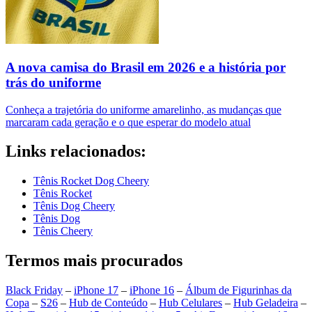
A nova camisa do Brasil em 2026 e a história por
trás do uniforme
Conheça a trajetória do uniforme amarelinho, as mudanças que
marcaram cada geração e o que esperar do modelo atual
Links relacionados:
Tênis Rocket Dog Cheery
Tênis Rocket
Tênis Dog Cheery
Tênis Dog
Tênis Cheery
Termos mais procurados
Black Friday
–
iPhone 17
–
iPhone 16
–
Álbum de Figurinhas da
Copa
–
S26
–
Hub de Conteúdo
–
Hub Celulares
–
Hub Geladeira
–