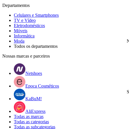
Departamentos
Celulares e Smartphones
TV e Vídeo
Eletrodomésticos
Móveis
Informática
Moda
N
Todos os departamentos
Nossas marcas e parceiros
Netshoes
Epoca Cosméticos
S
KaBuM!
AliExpress
Todas as marcas
Todas as categorias
Todas as subcategorias