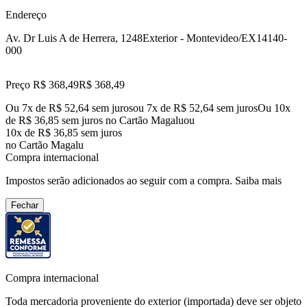
Endereço
Av. Dr Luis A de Herrera, 1248
Exterior - Montevideo/EX
14140-
000
Preço R$ 368,49
R$
368
,
49
Ou 7x de R$ 52,64 sem juros
ou
7
x de
R$ 52,64
sem juros
Ou 10x
de R$ 36,85 sem juros no Cartão Magalu
ou
10
x de
R$ 36,85
sem juros
no Cartão Magalu
Compra internacional
Impostos serão adicionados ao seguir com a compra.
Saiba mais
Fechar
Compra internacional
Toda mercadoria proveniente do exterior (importada) deve ser objeto