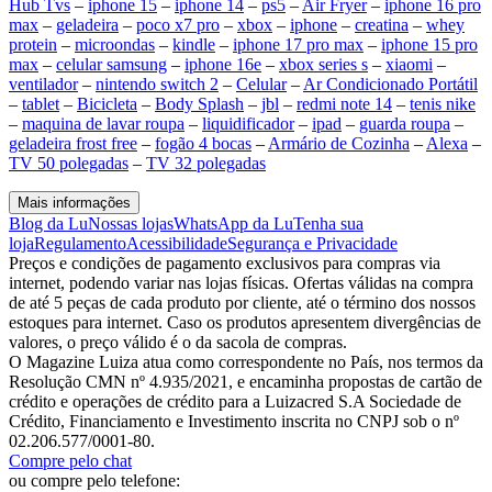
Hub Tvs
–
iphone 15
–
iphone 14
–
ps5
–
Air Fryer
–
iphone 16 pro
max
–
geladeira
–
poco x7 pro
–
xbox
–
iphone
–
creatina
–
whey
protein
–
microondas
–
kindle
–
iphone 17 pro max
–
iphone 15 pro
max
–
celular samsung
–
iphone 16e
–
xbox series s
–
xiaomi
–
ventilador
–
nintendo switch 2
–
Celular
–
Ar Condicionado Portátil
–
tablet
–
Bicicleta
–
Body Splash
–
jbl
–
redmi note 14
–
tenis nike
–
maquina de lavar roupa
–
liquidificador
–
ipad
–
guarda roupa
–
geladeira frost free
–
fogão 4 bocas
–
Armário de Cozinha
–
Alexa
–
TV 50 polegadas
–
TV 32 polegadas
Mais informações
Blog da Lu
Nossas lojas
WhatsApp da Lu
Tenha sua
loja
Regulamento
Acessibilidade
Segurança e Privacidade
Preços e condições de pagamento exclusivos para compras via
internet, podendo variar nas lojas físicas. Ofertas válidas na compra
de até 5 peças de cada produto por cliente, até o término dos nossos
estoques para internet. Caso os produtos apresentem divergências de
valores, o preço válido é o da sacola de compras.
O Magazine Luiza atua como correspondente no País, nos termos da
Resolução CMN nº 4.935/2021, e encaminha propostas de cartão de
crédito e operações de crédito para a Luizacred S.A Sociedade de
Crédito, Financiamento e Investimento inscrita no CNPJ sob o nº
02.206.577/0001-80.
Compre pelo chat
ou compre pelo telefone: