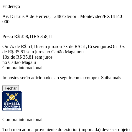
Endereço
Av. Dr Luis A de Herrera, 1248
Exterior - Montevideo/EX
14140-
000
Preço R$ 358,11
R$
358
,
11
Ou 7x de R$ 51,16 sem juros
ou
7
x de
R$ 51,16
sem juros
Ou 10x
de R$ 35,81 sem juros no Cartão Magalu
ou
10
x de
R$ 35,81
sem juros
no Cartão Magalu
Compra internacional
Impostos serão adicionados ao seguir com a compra.
Saiba mais
Fechar
Compra internacional
Toda mercadoria proveniente do exterior (importada) deve ser objeto