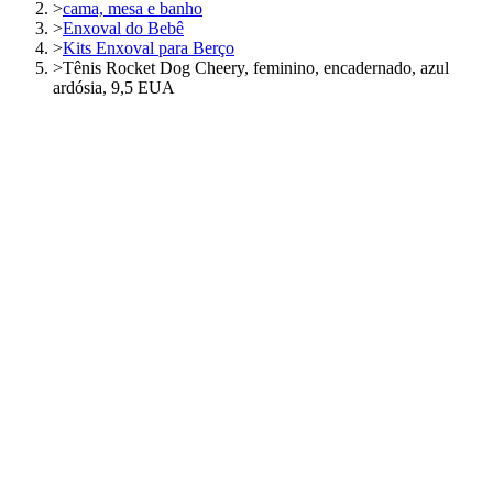
>
cama, mesa e banho
>
Enxoval do Bebê
>
Kits Enxoval para Berço
>
Tênis Rocket Dog Cheery, feminino, encadernado, azul
ardósia, 9,5 EUA