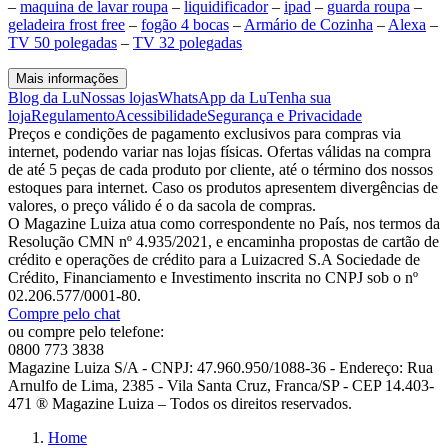
–
maquina de lavar roupa
–
liquidificador
–
ipad
–
guarda roupa
–
geladeira frost free
–
fogão 4 bocas
–
Armário de Cozinha
–
Alexa
–
TV 50 polegadas
–
TV 32 polegadas
Mais informações
Blog da Lu
Nossas lojas
WhatsApp da Lu
Tenha sua
loja
Regulamento
Acessibilidade
Segurança e Privacidade
Preços e condições de pagamento exclusivos para compras via
internet, podendo variar nas lojas físicas. Ofertas válidas na compra
de até 5 peças de cada produto por cliente, até o término dos nossos
estoques para internet. Caso os produtos apresentem divergências de
valores, o preço válido é o da sacola de compras.
O Magazine Luiza atua como correspondente no País, nos termos da
Resolução CMN nº 4.935/2021, e encaminha propostas de cartão de
crédito e operações de crédito para a Luizacred S.A Sociedade de
Crédito, Financiamento e Investimento inscrita no CNPJ sob o nº
02.206.577/0001-80.
Compre pelo chat
ou compre pelo telefone:
0800 773 3838
Magazine Luiza S/A - CNPJ: 47.960.950/1088-36 - Endereço: Rua
Arnulfo de Lima, 2385 - Vila Santa Cruz, Franca/SP - CEP 14.403-
471 ® Magazine Luiza – Todos os direitos reservados.
Home