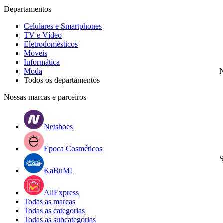
Departamentos
Celulares e Smartphones
TV e Vídeo
Eletrodomésticos
Móveis
Informática
Moda
N
Todos os departamentos
Nossas marcas e parceiros
Netshoes
Epoca Cosméticos
S
KaBuM!
AliExpress
Todas as marcas
Todas as categorias
Todas as subcategorias