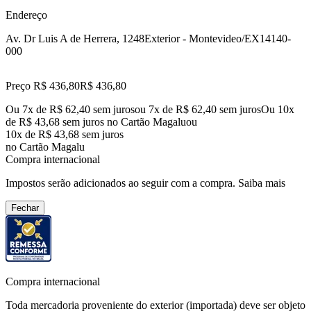
Endereço
Av. Dr Luis A de Herrera, 1248
Exterior - Montevideo/EX
14140-
000
Preço R$ 436,80
R$
436
,
80
Ou 7x de R$ 62,40 sem juros
ou
7
x de
R$ 62,40
sem juros
Ou 10x
de R$ 43,68 sem juros no Cartão Magalu
ou
10
x de
R$ 43,68
sem juros
no Cartão Magalu
Compra internacional
Impostos serão adicionados ao seguir com a compra.
Saiba mais
Fechar
Compra internacional
Toda mercadoria proveniente do exterior (importada) deve ser objeto