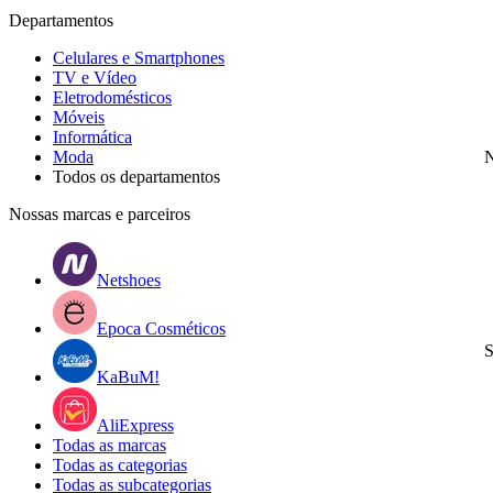
Departamentos
Celulares e Smartphones
TV e Vídeo
Eletrodomésticos
Móveis
Informática
Moda
N
Todos os departamentos
Nossas marcas e parceiros
Netshoes
Epoca Cosméticos
S
KaBuM!
AliExpress
Todas as marcas
Todas as categorias
Todas as subcategorias