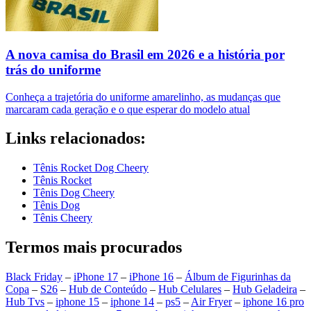
A nova camisa do Brasil em 2026 e a história por
trás do uniforme
Conheça a trajetória do uniforme amarelinho, as mudanças que
marcaram cada geração e o que esperar do modelo atual
Links relacionados:
Tênis Rocket Dog Cheery
Tênis Rocket
Tênis Dog Cheery
Tênis Dog
Tênis Cheery
Termos mais procurados
Black Friday
–
iPhone 17
–
iPhone 16
–
Álbum de Figurinhas da
Copa
–
S26
–
Hub de Conteúdo
–
Hub Celulares
–
Hub Geladeira
–
Hub Tvs
–
iphone 15
–
iphone 14
–
ps5
–
Air Fryer
–
iphone 16 pro