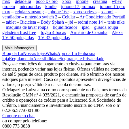
max
–
geladeira
–
poco x7 pro
–
xbox
–
iphone
–
creatina
–
whey
protein
–
microondas
–
kindle
–
iphone 17 pro max
–
iphone 15 pro
max
–
celular samsung
–
iphone 16e
–
xbox series s
–
xiaomi
–
ventilador
–
nintendo switch 2
–
Celular
–
Ar Condicionado Portátil
–
tablet
–
Bicicleta
–
Body Splash
–
jbl
–
redmi note 14
–
tenis nike
–
maquina de lavar roupa
–
liquidificador
–
ipad
–
guarda roupa
–
geladeira frost free
–
fogão 4 bocas
–
Armário de Cozinha
–
Alexa
–
TV 50 polegadas
–
TV 32 polegadas
Mais informações
Blog da Lu
Nossas lojas
WhatsApp da Lu
Tenha sua
loja
Regulamento
Acessibilidade
Segurança e Privacidade
Preços e condições de pagamento exclusivos para compras via
internet, podendo variar nas lojas físicas. Ofertas válidas na compra
de até 5 peças de cada produto por cliente, até o término dos nossos
estoques para internet. Caso os produtos apresentem divergências de
valores, o preço válido é o da sacola de compras.
O Magazine Luiza atua como correspondente no País, nos termos da
Resolução CMN nº 4.935/2021, e encaminha propostas de cartão de
crédito e operações de crédito para a Luizacred S.A Sociedade de
Crédito, Financiamento e Investimento inscrita no CNPJ sob o nº
02.206.577/0001-80.
Compre pelo chat
ou compre pelo telefone:
0800 773 3838