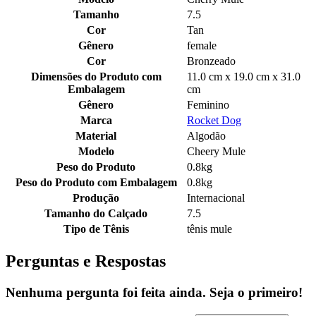
Tamanho
7.5
Cor
Tan
Gênero
female
Cor
Bronzeado
Dimensões do Produto com
11.0 cm x 19.0 cm x 31.0
Embalagem
cm
Gênero
Feminino
Marca
Rocket Dog
Material
Algodão
Modelo
Cheery Mule
Peso do Produto
0.8kg
Peso do Produto com Embalagem
0.8kg
Produção
Internacional
Tamanho do Calçado
7.5
Tipo de Tênis
tênis mule
Perguntas e Respostas
Nenhuma pergunta foi feita ainda. Seja o primeiro!