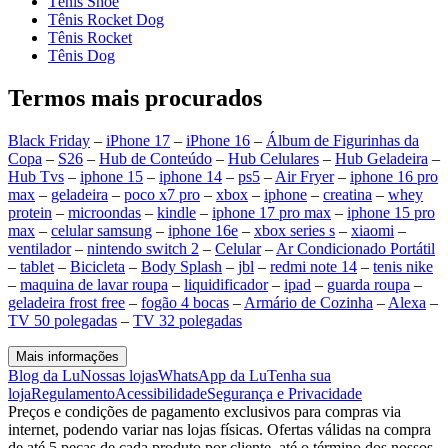
Tênis Shoe
Tênis Rocket Dog
Tênis Rocket
Tênis Dog
Termos mais procurados
Black Friday
–
iPhone 17
–
iPhone 16
–
Álbum de Figurinhas da
Copa
–
S26
–
Hub de Conteúdo
–
Hub Celulares
–
Hub Geladeira
–
Hub Tvs
–
iphone 15
–
iphone 14
–
ps5
–
Air Fryer
–
iphone 16 pro
max
–
geladeira
–
poco x7 pro
–
xbox
–
iphone
–
creatina
–
whey
protein
–
microondas
–
kindle
–
iphone 17 pro max
–
iphone 15 pro
max
–
celular samsung
–
iphone 16e
–
xbox series s
–
xiaomi
–
ventilador
–
nintendo switch 2
–
Celular
–
Ar Condicionado Portátil
–
tablet
–
Bicicleta
–
Body Splash
–
jbl
–
redmi note 14
–
tenis nike
–
maquina de lavar roupa
–
liquidificador
–
ipad
–
guarda roupa
–
geladeira frost free
–
fogão 4 bocas
–
Armário de Cozinha
–
Alexa
–
TV 50 polegadas
–
TV 32 polegadas
Mais informações
Blog da Lu
Nossas lojas
WhatsApp da Lu
Tenha sua
loja
Regulamento
Acessibilidade
Segurança e Privacidade
Preços e condições de pagamento exclusivos para compras via
internet, podendo variar nas lojas físicas. Ofertas válidas na compra
de até 5 peças de cada produto por cliente, até o término dos nossos