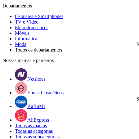
Departamentos
Celulares e Smartphones
TV e Vídeo
Eletrodomésticos
Móveis
Informática
Moda
N
Todos os departamentos
Nossas marcas e parceiros
Netshoes
Epoca Cosméticos
S
KaBuM!
AliExpress
Todas as marcas
Todas as categorias
Todas as subcategorias