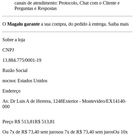
canais de atendimento: Protocolo, Chat com o Cliente e
Perguntas e Respostas
O
Magalu garante
a sua compra, do pedido à entrega.
Saiba mais
Sobre a loja
CNPJ
13.884.775/0001-19
Razão Social
nocnoc Estados Unidos
Endereço
Av. Dr Luis A de Herrera, 1248
Exterior - Montevideo/EX
14140-
000
Preço R$ 513,81
R$
513
,
81
Ou 7x de R$ 73,40 sem juros
ou
7
x de
R$ 73,40
sem juros
Ou 10x