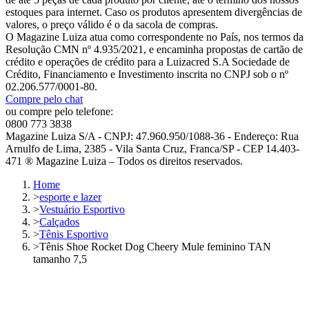
estoques para internet. Caso os produtos apresentem divergências de
valores, o preço válido é o da sacola de compras.
O Magazine Luiza atua como correspondente no País, nos termos da
Resolução CMN nº 4.935/2021, e encaminha propostas de cartão de
crédito e operações de crédito para a Luizacred S.A Sociedade de
Crédito, Financiamento e Investimento inscrita no CNPJ sob o nº
02.206.577/0001-80.
Compre pelo chat
ou compre pelo telefone:
0800 773 3838
Magazine Luiza S/A - CNPJ: 47.960.950/1088-36 - Endereço: Rua
Arnulfo de Lima, 2385 - Vila Santa Cruz, Franca/SP - CEP 14.403-
471 ® Magazine Luiza – Todos os direitos reservados.
Home
>
esporte e lazer
>
Vestuário Esportivo
>
Calçados
>
Tênis Esportivo
>
Tênis Shoe Rocket Dog Cheery Mule feminino TAN
tamanho 7,5