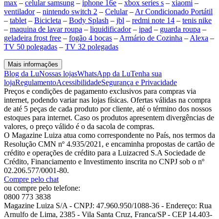
max
–
celular samsung
–
iphone 16e
–
xbox series s
–
xiaomi
–
ventilador
–
nintendo switch 2
–
Celular
–
Ar Condicionado Portátil
–
tablet
–
Bicicleta
–
Body Splash
–
jbl
–
redmi note 14
–
tenis nike
–
maquina de lavar roupa
–
liquidificador
–
ipad
–
guarda roupa
–
geladeira frost free
–
fogão 4 bocas
–
Armário de Cozinha
–
Alexa
–
TV 50 polegadas
–
TV 32 polegadas
Mais informações
Blog da Lu
Nossas lojas
WhatsApp da Lu
Tenha sua
loja
Regulamento
Acessibilidade
Segurança e Privacidade
Preços e condições de pagamento exclusivos para compras via
internet, podendo variar nas lojas físicas. Ofertas válidas na compra
de até 5 peças de cada produto por cliente, até o término dos nossos
estoques para internet. Caso os produtos apresentem divergências de
valores, o preço válido é o da sacola de compras.
O Magazine Luiza atua como correspondente no País, nos termos da
Resolução CMN nº 4.935/2021, e encaminha propostas de cartão de
crédito e operações de crédito para a Luizacred S.A Sociedade de
Crédito, Financiamento e Investimento inscrita no CNPJ sob o nº
02.206.577/0001-80.
Compre pelo chat
ou compre pelo telefone:
0800 773 3838
Magazine Luiza S/A - CNPJ: 47.960.950/1088-36 - Endereço: Rua
Arnulfo de Lima, 2385 - Vila Santa Cruz, Franca/SP - CEP 14.403-