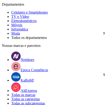
Departamentos
Celulares e Smartphones
TV e Vídeo
Eletrodomésticos
Móveis
Informática
Moda
N
Todos os departamentos
Nossas marcas e parceiros
Netshoes
Epoca Cosméticos
S
KaBuM!
AliExpress
Todas as marcas
Todas as categorias
Todas as subcategorias