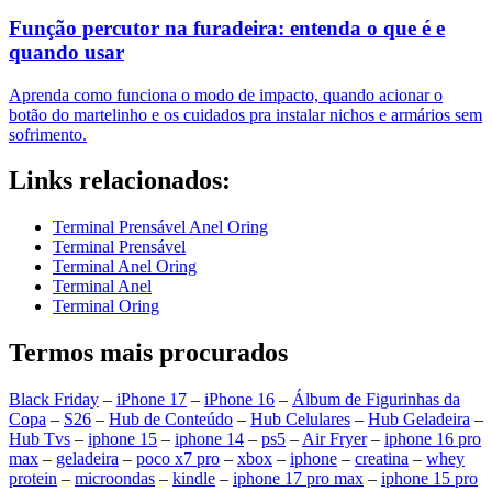
Função percutor na furadeira: entenda o que é e
quando usar
Aprenda como funciona o modo de impacto, quando acionar o
botão do martelinho e os cuidados pra instalar nichos e armários sem
sofrimento.
Links relacionados:
Terminal Prensável Anel Oring
Terminal Prensável
Terminal Anel Oring
Terminal Anel
Terminal Oring
Termos mais procurados
Black Friday
–
iPhone 17
–
iPhone 16
–
Álbum de Figurinhas da
Copa
–
S26
–
Hub de Conteúdo
–
Hub Celulares
–
Hub Geladeira
–
Hub Tvs
–
iphone 15
–
iphone 14
–
ps5
–
Air Fryer
–
iphone 16 pro
max
–
geladeira
–
poco x7 pro
–
xbox
–
iphone
–
creatina
–
whey
protein
–
microondas
–
kindle
–
iphone 17 pro max
–
iphone 15 pro