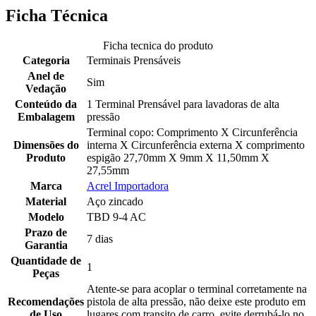
Ficha Técnica
Ficha tecnica do produto
Categoria
Terminais Prensáveis
Anel de
Sim
Vedação
Conteúdo da
1 Terminal Prensável para lavadoras de alta
Embalagem
pressão
Terminal copo: Comprimento X Circunferência
Dimensões do
interna X Circunferência externa X comprimento
Produto
espigão 27,70mm X 9mm X 11,50mm X
27,55mm
Marca
Acrel Importadora
Material
Aço zincado
Modelo
TBD 9-4 AC
Prazo de
7 dias
Garantia
Quantidade de
1
Peças
Atente-se para acoplar o terminal corretamente na
Recomendações
pistola de alta pressão, não deixe este produto em
de Uso
lugares com transito de carro, evite derrubá-lo no