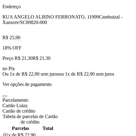
Endereço
RUA ANGELO ALBINO FERRONATO, 11999
Cambuizal -
Xanxere/SC
89820-000
R$ 25,90
18% OFF
Preço R$ 21,30
R$
21
,
30
no Pix
Ou 1x de R$ 22,90 sem juros
ou
1
x de
R$ 22,90
sem juros
Ver opções de pagamento
Parcelamento
Cartão Luiza
Cartão de crédito
Tabela de parcelas de Cartão
de crédito
Parcelas
Total
01x de
R$ 22,90