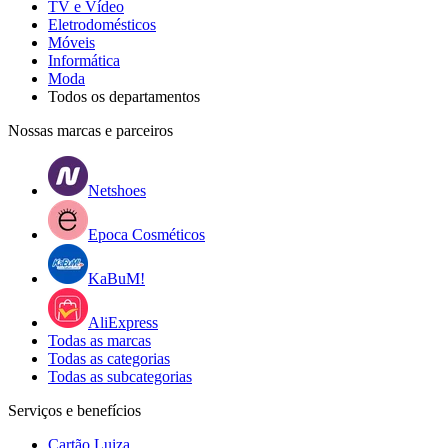
TV e Vídeo
Eletrodomésticos
Móveis
Informática
Moda
Todos os departamentos
Nossas marcas e parceiros
Netshoes
Epoca Cosméticos
KaBuM!
AliExpress
Todas as marcas
Todas as categorias
Todas as subcategorias
Serviços e benefícios
Cartão Luiza