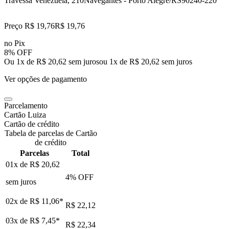
Travessa Venezuela, 210
Navegantes - Porto Alegre/RS
90240-220
Preço R$ 19,76
R$
19
,
76
no Pix
8% OFF
Ou 1x de R$ 20,62 sem juros
ou
1
x de
R$ 20,62
sem juros
Ver opções de pagamento
Parcelamento
Cartão Luiza
Cartão de crédito
Tabela de parcelas de Cartão
de crédito
Parcelas
Total
01x de
R$ 20,62
4
% OFF
sem juros
02x de
R$ 11,06
*
R$ 22,12
03x de
R$ 7,45
*
R$ 22,34