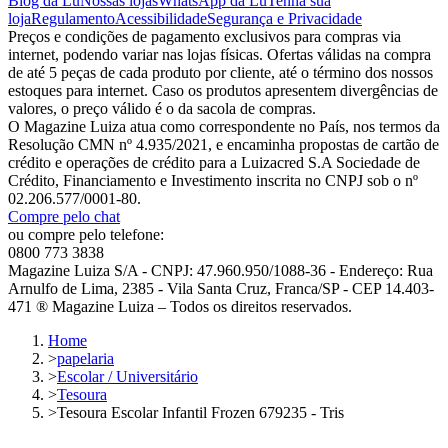
Blog da Lu
Nossas lojas
WhatsApp da Lu
Tenha sua
loja
Regulamento
Acessibilidade
Segurança e Privacidade
Preços e condições de pagamento exclusivos para compras via
internet, podendo variar nas lojas físicas. Ofertas válidas na compra
de até 5 peças de cada produto por cliente, até o término dos nossos
estoques para internet. Caso os produtos apresentem divergências de
valores, o preço válido é o da sacola de compras.
O Magazine Luiza atua como correspondente no País, nos termos da
Resolução CMN nº 4.935/2021, e encaminha propostas de cartão de
crédito e operações de crédito para a Luizacred S.A Sociedade de
Crédito, Financiamento e Investimento inscrita no CNPJ sob o nº
02.206.577/0001-80.
Compre pelo chat
ou compre pelo telefone:
0800 773 3838
Magazine Luiza S/A - CNPJ: 47.960.950/1088-36 - Endereço: Rua
Arnulfo de Lima, 2385 - Vila Santa Cruz, Franca/SP - CEP 14.403-
471 ® Magazine Luiza – Todos os direitos reservados.
Home
>
papelaria
>
Escolar / Universitário
>
Tesoura
>
Tesoura Escolar Infantil Frozen 679235 - Tris