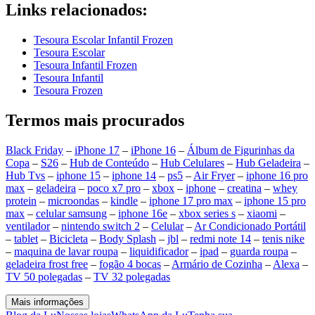
Links relacionados:
Tesoura Escolar Infantil Frozen
Tesoura Escolar
Tesoura Infantil Frozen
Tesoura Infantil
Tesoura Frozen
Termos mais procurados
Black Friday
–
iPhone 17
–
iPhone 16
–
Álbum de Figurinhas da
Copa
–
S26
–
Hub de Conteúdo
–
Hub Celulares
–
Hub Geladeira
–
Hub Tvs
–
iphone 15
–
iphone 14
–
ps5
–
Air Fryer
–
iphone 16 pro
max
–
geladeira
–
poco x7 pro
–
xbox
–
iphone
–
creatina
–
whey
protein
–
microondas
–
kindle
–
iphone 17 pro max
–
iphone 15 pro
max
–
celular samsung
–
iphone 16e
–
xbox series s
–
xiaomi
–
ventilador
–
nintendo switch 2
–
Celular
–
Ar Condicionado Portátil
–
tablet
–
Bicicleta
–
Body Splash
–
jbl
–
redmi note 14
–
tenis nike
–
maquina de lavar roupa
–
liquidificador
–
ipad
–
guarda roupa
–
geladeira frost free
–
fogão 4 bocas
–
Armário de Cozinha
–
Alexa
–
TV 50 polegadas
–
TV 32 polegadas
Mais informações