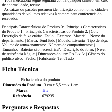
- Toda mercadoria segue segurada contra qualquer sinistro, em caso
de anormalidade, recuse.
- As caixas ou pacotes possuem identificação com o nome, cidade e
quantidades de volumes relativos à compra para conferencia do
recebedor.
Principais Características do Produto 0: | Principais Características
do Produto 1: | Principais Características do Produto 2: | Cor: |
Descrição da faixa etária: | Estilo: | Externo: | Material: | Nome do
departamento: | Marca: TendTudo | Modelo: Livraria | Tipo de alça: |
Volume de armazenamento: | Número de compartimentos: |
Tamanho: | Baterias são necessárias?: | Descrição do forro: | Nível
de resistência à água: | Dimensões do item P x L x A: | Gênero do
público-alvo: | Fecho: | Fabricante: TendTudo
Ficha Técnica
Ficha tecnica do produto
Dimensões do Produto
13 cm x 5,5 cm x 1 cm
Marca
Tris
Referência
679235
Perguntas e Respostas