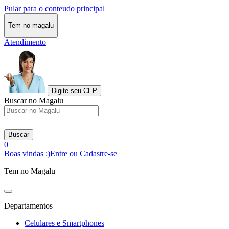
Pular para o conteudo principal
Tem no magalu
Atendimento
Digite seu CEP
Buscar no Magalu
Buscar
0
Boas vindas :)
Entre ou Cadastre-se
Tem no Magalu
Departamentos
Celulares e Smartphones