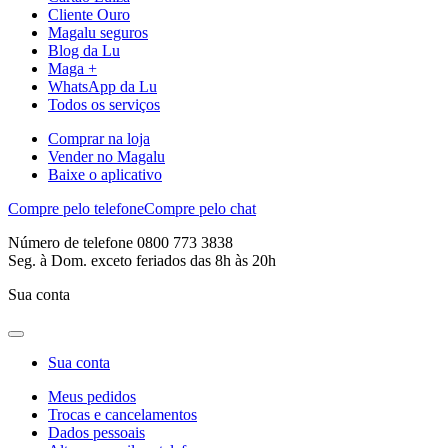
Cliente Ouro
Magalu seguros
Blog da Lu
Maga +
WhatsApp da Lu
Todos os serviços
Comprar na loja
Vender no Magalu
Baixe o aplicativo
Compre pelo telefone
Compre pelo chat
Número de telefone 0800 773 3838
Seg. à Dom. exceto feriados das 8h às 20h
Sua conta
Sua conta
Meus pedidos
Trocas e cancelamentos
Dados pessoais