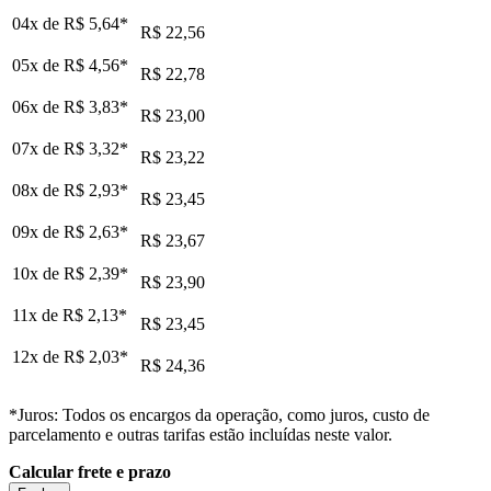
04x de
R$ 5,64
*
R$ 22,56
05x de
R$ 4,56
*
R$ 22,78
06x de
R$ 3,83
*
R$ 23,00
07x de
R$ 3,32
*
R$ 23,22
08x de
R$ 2,93
*
R$ 23,45
09x de
R$ 2,63
*
R$ 23,67
10x de
R$ 2,39
*
R$ 23,90
11x de
R$ 2,13
*
R$ 23,45
12x de
R$ 2,03
*
R$ 24,36
*Juros: Todos os encargos da operação, como juros, custo de
parcelamento e outras tarifas estão incluídas neste valor.
Calcular frete e prazo