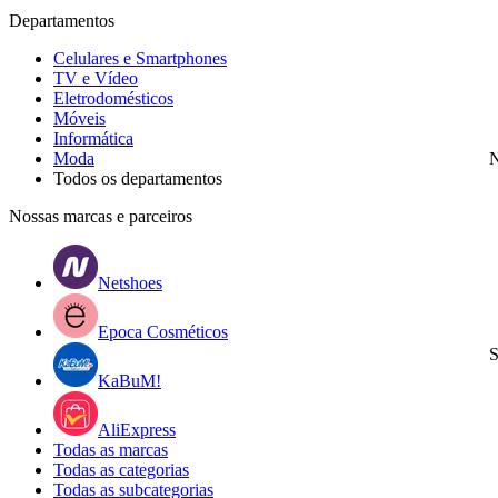
Departamentos
Celulares e Smartphones
TV e Vídeo
Eletrodomésticos
Móveis
Informática
Moda
N
Todos os departamentos
Nossas marcas e parceiros
Netshoes
Epoca Cosméticos
S
KaBuM!
AliExpress
Todas as marcas
Todas as categorias
Todas as subcategorias