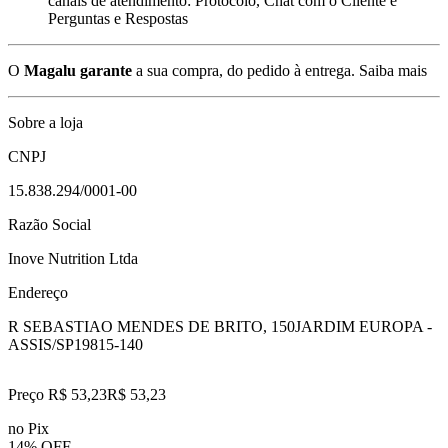
canais de atendimento: Protocolo, Chat com o Cliente e
Perguntas e Respostas
O
Magalu garante
a sua compra, do pedido à entrega.
Saiba mais
Sobre a loja
CNPJ
15.838.294/0001-00
Razão Social
Inove Nutrition Ltda
Endereço
R SEBASTIAO MENDES DE BRITO, 150
JARDIM EUROPA -
ASSIS/SP
19815-140
Preço R$ 53,23
R$
53
,
23
no Pix
14% OFF