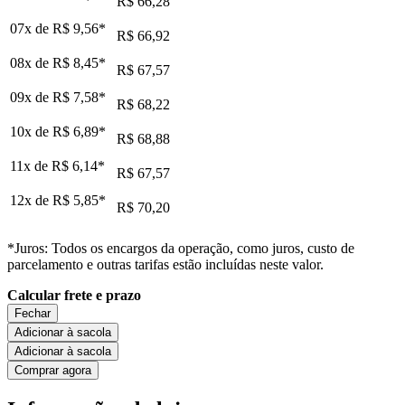
R$ 66,28
07x de
R$ 9,56
*
R$ 66,92
08x de
R$ 8,45
*
R$ 67,57
09x de
R$ 7,58
*
R$ 68,22
10x de
R$ 6,89
*
R$ 68,88
11x de
R$ 6,14
*
R$ 67,57
12x de
R$ 5,85
*
R$ 70,20
*Juros: Todos os encargos da operação, como juros, custo de
parcelamento e outras tarifas estão incluídas neste valor.
Calcular frete e prazo
Fechar
Adicionar à sacola
Adicionar à sacola
Comprar agora