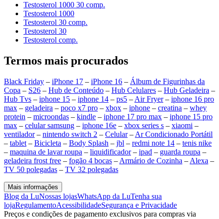
Testosterol 1000 30 comp.
Testosterol 1000
Testosterol 30 comp.
Testosterol 30
Testosterol comp.
Termos mais procurados
Black Friday
–
iPhone 17
–
iPhone 16
–
Álbum de Figurinhas da
Copa
–
S26
–
Hub de Conteúdo
–
Hub Celulares
–
Hub Geladeira
–
Hub Tvs
–
iphone 15
–
iphone 14
–
ps5
–
Air Fryer
–
iphone 16 pro
max
–
geladeira
–
poco x7 pro
–
xbox
–
iphone
–
creatina
–
whey
protein
–
microondas
–
kindle
–
iphone 17 pro max
–
iphone 15 pro
max
–
celular samsung
–
iphone 16e
–
xbox series s
–
xiaomi
–
ventilador
–
nintendo switch 2
–
Celular
–
Ar Condicionado Portátil
–
tablet
–
Bicicleta
–
Body Splash
–
jbl
–
redmi note 14
–
tenis nike
–
maquina de lavar roupa
–
liquidificador
–
ipad
–
guarda roupa
–
geladeira frost free
–
fogão 4 bocas
–
Armário de Cozinha
–
Alexa
–
TV 50 polegadas
–
TV 32 polegadas
Mais informações
Blog da Lu
Nossas lojas
WhatsApp da Lu
Tenha sua
loja
Regulamento
Acessibilidade
Segurança e Privacidade
Preços e condições de pagamento exclusivos para compras via