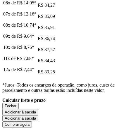
06x de
R$ 14,05
*
R$ 84,27
07x de
R$ 12,16
*
R$ 85,09
08x de
R$ 10,74
*
R$ 85,91
09x de
R$ 9,64
*
R$ 86,74
10x de
R$ 8,76
*
R$ 87,57
11x de
R$ 7,68
*
R$ 84,43
12x de
R$ 7,44
*
R$ 89,25
*Juros: Todos os encargos da operação, como juros, custo de
parcelamento e outras tarifas estão incluídas neste valor.
Calcular frete e prazo
Fechar
Adicionar à sacola
Adicionar à sacola
Comprar agora