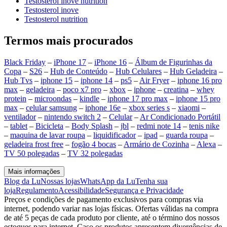
Testosterol inove nutrition
Testosterol inove
Testosterol nutrition
Termos mais procurados
Black Friday
–
iPhone 17
–
iPhone 16
–
Álbum de Figurinhas da
Copa
–
S26
–
Hub de Conteúdo
–
Hub Celulares
–
Hub Geladeira
–
Hub Tvs
–
iphone 15
–
iphone 14
–
ps5
–
Air Fryer
–
iphone 16 pro
max
–
geladeira
–
poco x7 pro
–
xbox
–
iphone
–
creatina
–
whey
protein
–
microondas
–
kindle
–
iphone 17 pro max
–
iphone 15 pro
max
–
celular samsung
–
iphone 16e
–
xbox series s
–
xiaomi
–
ventilador
–
nintendo switch 2
–
Celular
–
Ar Condicionado Portátil
–
tablet
–
Bicicleta
–
Body Splash
–
jbl
–
redmi note 14
–
tenis nike
–
maquina de lavar roupa
–
liquidificador
–
ipad
–
guarda roupa
–
geladeira frost free
–
fogão 4 bocas
–
Armário de Cozinha
–
Alexa
–
TV 50 polegadas
–
TV 32 polegadas
Mais informações
Blog da Lu
Nossas lojas
WhatsApp da Lu
Tenha sua
loja
Regulamento
Acessibilidade
Segurança e Privacidade
Preços e condições de pagamento exclusivos para compras via
internet, podendo variar nas lojas físicas. Ofertas válidas na compra
de até 5 peças de cada produto por cliente, até o término dos nossos
estoques para internet. Caso os produtos apresentem divergências de