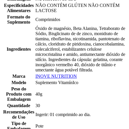
Especificidades
NÃO CONTÉM GLÚTEN NÃO CONTÉM
Alimentares
LACTOSE
Formato do
Comprimidos
Suplemento
Óxido de magnésio, Beta Alanina, Tetraborato de
Sódio, Bisglicinato de de zinco, monidrato de
tiamina, riboflavina, nicotinamida, pantotenato de
cálcio, cloridrato de piridoxina, cianocobalamina,
Ingredientes
colecalciferol, estabilizantes celulose
microcristalina e amido, antiumectante dióxido de
silício. Ingredientes da cápsula: gelatina, corante
inorgânico vermelho 40, dióxido de titânio e
umectante água potável filtrada.
Marca
INOVE NUTRITION
Modelo
Suplemento VitamínIco
Peso do
Produto com
40g
Embalagem
Quantidade
30
Recomendações
Ingerir: 01 comprimido ao dia.
de Uso
Tipo de
Pote
Embalagem