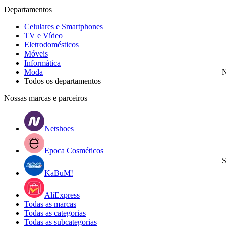
Departamentos
Celulares e Smartphones
TV e Vídeo
Eletrodomésticos
Móveis
Informática
Moda
N
Todos os departamentos
Nossas marcas e parceiros
Netshoes
Epoca Cosméticos
S
KaBuM!
AliExpress
Todas as marcas
Todas as categorias
Todas as subcategorias