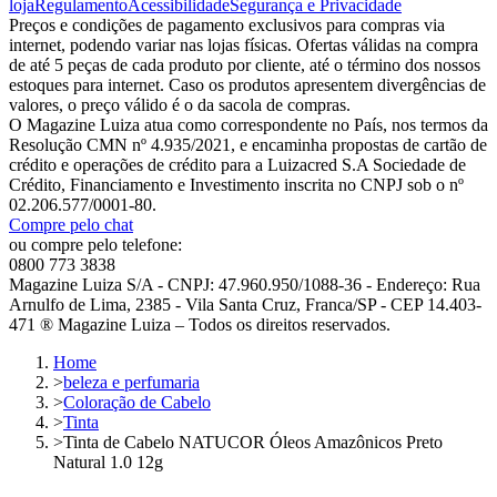
loja
Regulamento
Acessibilidade
Segurança e Privacidade
Preços e condições de pagamento exclusivos para compras via
internet, podendo variar nas lojas físicas. Ofertas válidas na compra
de até 5 peças de cada produto por cliente, até o término dos nossos
estoques para internet. Caso os produtos apresentem divergências de
valores, o preço válido é o da sacola de compras.
O Magazine Luiza atua como correspondente no País, nos termos da
Resolução CMN nº 4.935/2021, e encaminha propostas de cartão de
crédito e operações de crédito para a Luizacred S.A Sociedade de
Crédito, Financiamento e Investimento inscrita no CNPJ sob o nº
02.206.577/0001-80.
Compre pelo chat
ou compre pelo telefone:
0800 773 3838
Magazine Luiza S/A - CNPJ: 47.960.950/1088-36 - Endereço: Rua
Arnulfo de Lima, 2385 - Vila Santa Cruz, Franca/SP - CEP 14.403-
471 ® Magazine Luiza – Todos os direitos reservados.
Home
>
beleza e perfumaria
>
Coloração de Cabelo
>
Tinta
>
Tinta de Cabelo NATUCOR Óleos Amazônicos Preto
Natural 1.0 12g