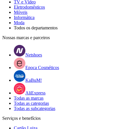
TV e Vídeo
Eletrodomésticos
Móveis
Informática
Moda
Todos os departamentos
Nossas marcas e parceiros
Netshoes
Epoca Cosméticos
KaBuM!
AliExpress
Todas as marcas
Todas as categorias
Todas as subcategorias
Serviços e benefícios
Cartão Luiza