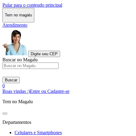
Pular para o conteudo principal
Tem no magalu
Atendimento
Digite seu CEP
Buscar no Magalu
Buscar
0
Boas vindas :)
Entre ou Cadastre-se
Tem no Magalu
Departamentos
Celulares e Smartphones