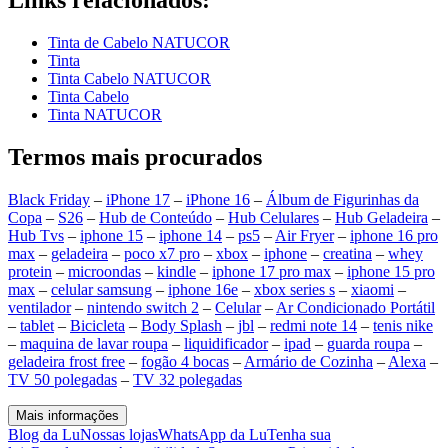
Links relacionados:
Tinta de Cabelo NATUCOR
Tinta
Tinta Cabelo NATUCOR
Tinta Cabelo
Tinta NATUCOR
Termos mais procurados
Black Friday
–
iPhone 17
–
iPhone 16
–
Álbum de Figurinhas da
Copa
–
S26
–
Hub de Conteúdo
–
Hub Celulares
–
Hub Geladeira
–
Hub Tvs
–
iphone 15
–
iphone 14
–
ps5
–
Air Fryer
–
iphone 16 pro
max
–
geladeira
–
poco x7 pro
–
xbox
–
iphone
–
creatina
–
whey
protein
–
microondas
–
kindle
–
iphone 17 pro max
–
iphone 15 pro
max
–
celular samsung
–
iphone 16e
–
xbox series s
–
xiaomi
–
ventilador
–
nintendo switch 2
–
Celular
–
Ar Condicionado Portátil
–
tablet
–
Bicicleta
–
Body Splash
–
jbl
–
redmi note 14
–
tenis nike
–
maquina de lavar roupa
–
liquidificador
–
ipad
–
guarda roupa
–
geladeira frost free
–
fogão 4 bocas
–
Armário de Cozinha
–
Alexa
–
TV 50 polegadas
–
TV 32 polegadas
Mais informações
Blog da Lu
Nossas lojas
WhatsApp da Lu
Tenha sua