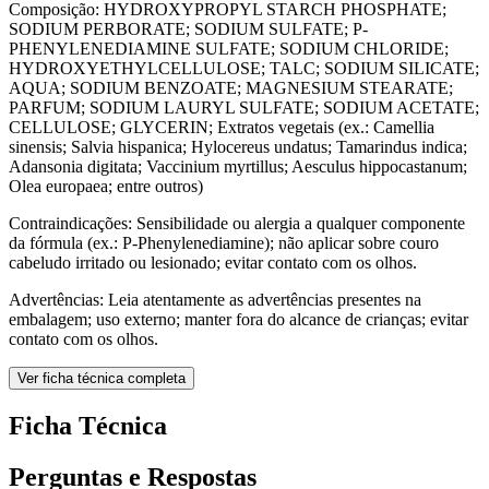
Composição: HYDROXYPROPYL STARCH PHOSPHATE;
SODIUM PERBORATE; SODIUM SULFATE; P-
PHENYLENEDIAMINE SULFATE; SODIUM CHLORIDE;
HYDROXYETHYLCELLULOSE; TALC; SODIUM SILICATE;
AQUA; SODIUM BENZOATE; MAGNESIUM STEARATE;
PARFUM; SODIUM LAURYL SULFATE; SODIUM ACETATE;
CELLULOSE; GLYCERIN; Extratos vegetais (ex.: Camellia
sinensis; Salvia hispanica; Hylocereus undatus; Tamarindus indica;
Adansonia digitata; Vaccinium myrtillus; Aesculus hippocastanum;
Olea europaea; entre outros)
Contraindicações: Sensibilidade ou alergia a qualquer componente
da fórmula (ex.: P-Phenylenediamine); não aplicar sobre couro
cabeludo irritado ou lesionado; evitar contato com os olhos.
Advertências: Leia atentamente as advertências presentes na
embalagem; uso externo; manter fora do alcance de crianças; evitar
contato com os olhos.
Ver ficha técnica completa
Ficha Técnica
Perguntas e Respostas