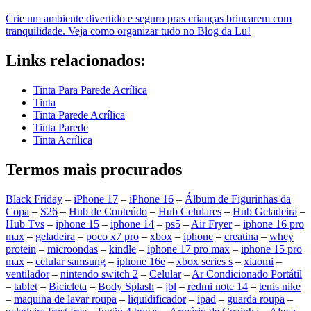
Crie um ambiente divertido e seguro pras crianças brincarem com
tranquilidade. Veja como organizar tudo no Blog da Lu!
Links relacionados:
Tinta Para Parede Acrílica
Tinta
Tinta Parede Acrílica
Tinta Parede
Tinta Acrílica
Termos mais procurados
Black Friday
–
iPhone 17
–
iPhone 16
–
Álbum de Figurinhas da
Copa
–
S26
–
Hub de Conteúdo
–
Hub Celulares
–
Hub Geladeira
–
Hub Tvs
–
iphone 15
–
iphone 14
–
ps5
–
Air Fryer
–
iphone 16 pro
max
–
geladeira
–
poco x7 pro
–
xbox
–
iphone
–
creatina
–
whey
protein
–
microondas
–
kindle
–
iphone 17 pro max
–
iphone 15 pro
max
–
celular samsung
–
iphone 16e
–
xbox series s
–
xiaomi
–
ventilador
–
nintendo switch 2
–
Celular
–
Ar Condicionado Portátil
–
tablet
–
Bicicleta
–
Body Splash
–
jbl
–
redmi note 14
–
tenis nike
–
maquina de lavar roupa
–
liquidificador
–
ipad
–
guarda roupa
–