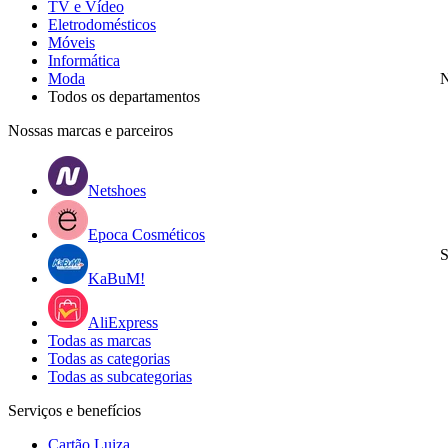
TV e Vídeo
Eletrodomésticos
Móveis
Informática
Moda
N
Todos os departamentos
Nossas marcas e parceiros
Netshoes
Epoca Cosméticos
S
KaBuM!
AliExpress
Todas as marcas
Todas as categorias
Todas as subcategorias
Serviços e benefícios
Cartão Luiza