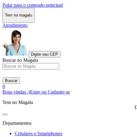
Pular para o conteudo principal
Tem no magalu
Atendimento
Digite seu CEP
Buscar no Magalu
Buscar
0
Boas vindas :)
Entre ou Cadastre-se
Tem no Magalu
D
Departamentos
Celulares e Smartphones