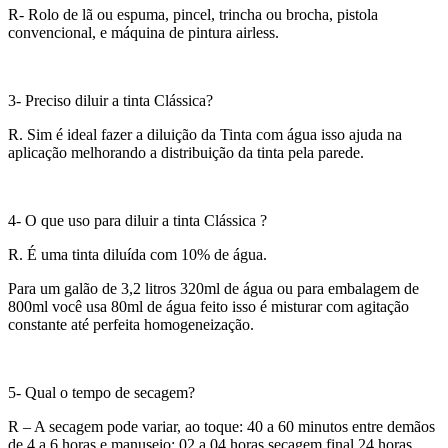
R- Rolo de lã ou espuma, pincel, trincha ou brocha, pistola
convencional, e máquina de pintura airless.
3- Preciso diluir a tinta Clássica?
R. Sim é ideal fazer a diluição da Tinta com água isso ajuda na
aplicação melhorando a distribuição da tinta pela parede.
4- O que uso para diluir a tinta Clássica ?
R. É uma tinta diluída com 10% de água.
Para um galão de 3,2 litros 320ml de água ou para embalagem de
800ml você usa 80ml de água feito isso é misturar com agitação
constante até perfeita homogeneização.
5- Qual o tempo de secagem?
R – A secagem pode variar, ao toque: 40 a 60 minutos entre demãos
de 4 a 6 horas e manuseio: 02 a 04 horas secagem final 24 horas.