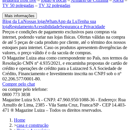
geladeira frost free
–
fogão 4 bocas
–
Armário de Cozinha
–
Alexa
–
TV 50 polegadas
–
TV 32 polegadas
Mais informações
Blog da Lu
Nossas lojas
WhatsApp da Lu
Tenha sua
loja
Regulamento
Acessibilidade
Segurança e Privacidade
Preços e condições de pagamento exclusivos para compras via
internet, podendo variar nas lojas físicas. Ofertas válidas na compra
de até 5 peças de cada produto por cliente, até o término dos nossos
estoques para internet. Caso os produtos apresentem divergências de
valores, o preço válido é o da sacola de compras.
O Magazine Luiza atua como correspondente no País, nos termos da
Resolução CMN nº 4.935/2021, e encaminha propostas de cartão de
crédito e operações de crédito para a Luizacred S.A Sociedade de
Crédito, Financiamento e Investimento inscrita no CNPJ sob o nº
02.206.577/0001-80.
Compre pelo chat
ou compre pelo telefone:
0800 773 3838
Magazine Luiza S/A - CNPJ: 47.960.950/1088-36 - Endereço: Rua
Arnulfo de Lima, 2385 - Vila Santa Cruz, Franca/SP - CEP 14.403-
471 ® Magazine Luiza – Todos os direitos reservados.
Home
>
casa e construção