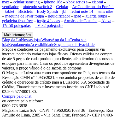
max
–
celular samsung
–
iphone 16e
–
xbox series s
–
xiaomi
–
ventilador
–
nintendo switch 2
–
Celular
–
Ar Condicionado Portátil
–
tablet
–
Bicicleta
–
Body Splash
–
jbl
–
redmi note 14
–
tenis nike
–
maquina de lavar roupa
–
liquidificador
–
ipad
–
guarda roupa
–
geladeira frost free
–
fogão 4 bocas
–
Armário de Cozinha
–
Alexa
–
TV 50 polegadas
–
TV 32 polegadas
Mais informações
Blog da Lu
Nossas lojas
WhatsApp da Lu
Tenha sua
loja
Regulamento
Acessibilidade
Segurança e Privacidade
Preços e condições de pagamento exclusivos para compras via
internet, podendo variar nas lojas físicas. Ofertas válidas na compra
de até 5 peças de cada produto por cliente, até o término dos nossos
estoques para internet. Caso os produtos apresentem divergências de
valores, o preço válido é o da sacola de compras.
O Magazine Luiza atua como correspondente no País, nos termos da
Resolução CMN nº 4.935/2021, e encaminha propostas de cartão de
crédito e operações de crédito para a Luizacred S.A Sociedade de
Crédito, Financiamento e Investimento inscrita no CNPJ sob o nº
02.206.577/0001-80.
Compre pelo chat
ou compre pelo telefone:
0800 773 3838
Magazine Luiza S/A - CNPJ: 47.960.950/1088-36 - Endereço: Rua
Arnulfo de Lima, 2385 - Vila Santa Cruz, Franca/SP - CEP 14.403-