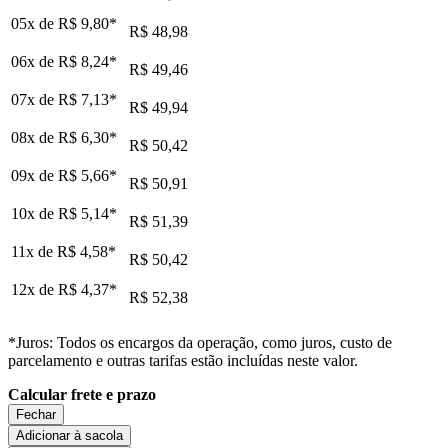
05x de
R$ 9,80
*
R$ 48,98
06x de
R$ 8,24
*
R$ 49,46
07x de
R$ 7,13
*
R$ 49,94
08x de
R$ 6,30
*
R$ 50,42
09x de
R$ 5,66
*
R$ 50,91
10x de
R$ 5,14
*
R$ 51,39
11x de
R$ 4,58
*
R$ 50,42
12x de
R$ 4,37
*
R$ 52,38
*Juros: Todos os encargos da operação, como juros, custo de
parcelamento e outras tarifas estão incluídas neste valor.
Calcular frete e prazo
Fechar
Adicionar à sacola