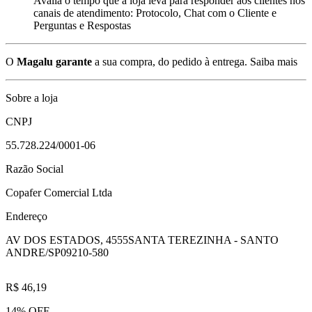
Avalia o tempo que a loja leva para responder aos clientes nos
canais de atendimento: Protocolo, Chat com o Cliente e
Perguntas e Respostas
O
Magalu garante
a sua compra, do pedido à entrega.
Saiba mais
Sobre a loja
CNPJ
55.728.224/0001-06
Razão Social
Copafer Comercial Ltda
Endereço
AV DOS ESTADOS, 4555
SANTA TEREZINHA - SANTO
ANDRE/SP
09210-580
R$ 46,19
14% OFF