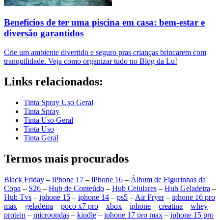
Benefícios de ter uma piscina em casa: bem-estar e
diversão garantidos
Crie um ambiente divertido e seguro pras crianças brincarem com
tranquilidade. Veja como organizar tudo no Blog da Lu!
Links relacionados:
Tinta Spray Uso Geral
Tinta Spray
Tinta Uso Geral
Tinta Uso
Tinta Geral
Termos mais procurados
Black Friday
–
iPhone 17
–
iPhone 16
–
Álbum de Figurinhas da
Copa
–
S26
–
Hub de Conteúdo
–
Hub Celulares
–
Hub Geladeira
–
Hub Tvs
–
iphone 15
–
iphone 14
–
ps5
–
Air Fryer
–
iphone 16 pro
max
–
geladeira
–
poco x7 pro
–
xbox
–
iphone
–
creatina
–
whey
protein
–
microondas
–
kindle
–
iphone 17 pro max
–
iphone 15 pro