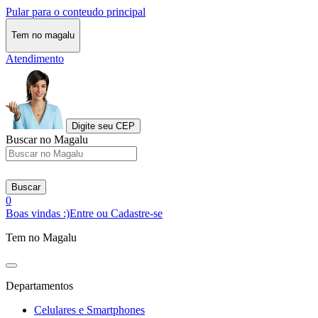
Pular para o conteudo principal
Tem no magalu
Atendimento
Digite seu CEP
Buscar no Magalu
Buscar
0
Boas vindas :)
Entre ou Cadastre-se
Tem no Magalu
Departamentos
Celulares e Smartphones