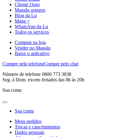
Cliente Ouro
Magalu seguros
Blog da Lu
Maga +
WhatsApp da Lu
Todos os serviços
Comprar na loja
Vender no Magalu
Baixe o aplicativo
Compre pelo telefone
Compre pelo chat
Número de telefone 0800 773 3838
Seg. à Dom. exceto feriados das 8h às 20h
Sua conta
Sua conta
Meus pedidos
Trocas e cancelamentos
Dados pessoais