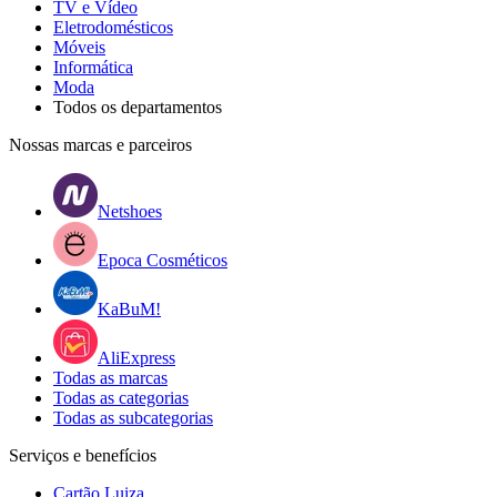
TV e Vídeo
Eletrodomésticos
Móveis
Informática
Moda
Todos os departamentos
Nossas marcas e parceiros
Netshoes
Epoca Cosméticos
KaBuM!
AliExpress
Todas as marcas
Todas as categorias
Todas as subcategorias
Serviços e benefícios
Cartão Luiza