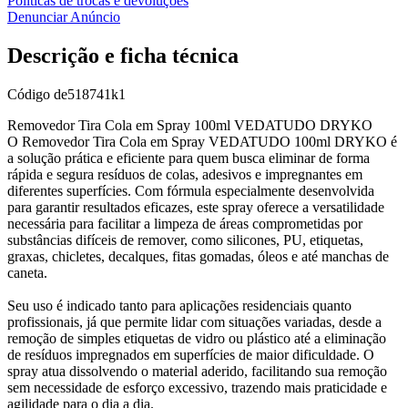
Políticas de trocas e devoluções
Denunciar Anúncio
Descrição e ficha técnica
Código
de518741k1
Removedor Tira Cola em Spray 100ml VEDATUDO DRYKO
O Removedor Tira Cola em Spray VEDATUDO 100ml DRYKO é
a solução prática e eficiente para quem busca eliminar de forma
rápida e segura resíduos de colas, adesivos e impregnantes em
diferentes superfícies. Com fórmula especialmente desenvolvida
para garantir resultados eficazes, este spray oferece a versatilidade
necessária para facilitar a limpeza de áreas comprometidas por
substâncias difíceis de remover, como silicones, PU, etiquetas,
graxas, chicletes, decalques, fitas gomadas, óleos e até manchas de
caneta.
Seu uso é indicado tanto para aplicações residenciais quanto
profissionais, já que permite lidar com situações variadas, desde a
remoção de simples etiquetas de vidro ou plástico até a eliminação
de resíduos impregnados em superfícies de maior dificuldade. O
spray atua dissolvendo o material aderido, facilitando sua remoção
sem necessidade de esforço excessivo, trazendo mais praticidade e
agilidade para o dia a dia.