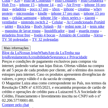
Copa
–
S26
–
Hub de Conteúdo
–
Hub Celulares
–
Hub Geladeira
–
Hub Tvs
–
iphone 15
–
iphone 14
–
ps5
–
Air Fryer
–
iphone 16 pro
max
–
geladeira
–
poco x7 pro
–
xbox
–
iphone
–
creatina
–
whey
protein
–
microondas
–
kindle
–
iphone 17 pro max
–
iphone 15 pro
max
–
celular samsung
–
iphone 16e
–
xbox series s
–
xiaomi
–
ventilador
–
nintendo switch 2
–
Celular
–
Ar Condicionado Portátil
–
tablet
–
Bicicleta
–
Body Splash
–
jbl
–
redmi note 14
–
tenis nike
–
maquina de lavar roupa
–
liquidificador
–
ipad
–
guarda roupa
–
geladeira frost free
–
fogão 4 bocas
–
Armário de Cozinha
–
Alexa
–
TV 50 polegadas
–
TV 32 polegadas
Mais informações
Blog da Lu
Nossas lojas
WhatsApp da Lu
Tenha sua
loja
Regulamento
Acessibilidade
Segurança e Privacidade
Preços e condições de pagamento exclusivos para compras via
internet, podendo variar nas lojas físicas. Ofertas válidas na compra
de até 5 peças de cada produto por cliente, até o término dos nossos
estoques para internet. Caso os produtos apresentem divergências de
valores, o preço válido é o da sacola de compras.
O Magazine Luiza atua como correspondente no País, nos termos da
Resolução CMN nº 4.935/2021, e encaminha propostas de cartão de
crédito e operações de crédito para a Luizacred S.A Sociedade de
Crédito, Financiamento e Investimento inscrita no CNPJ sob o nº
02.206.577/0001-80.
Compre pelo chat