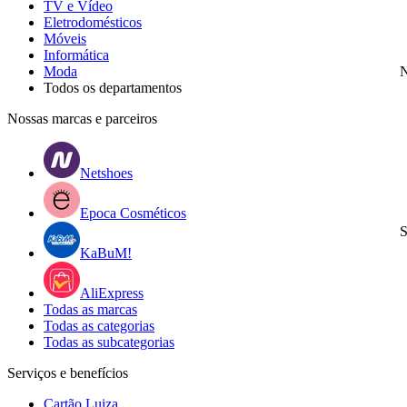
TV e Vídeo
Eletrodomésticos
Móveis
Informática
Moda
N
Todos os departamentos
Nossas marcas e parceiros
Netshoes
Epoca Cosméticos
S
KaBuM!
AliExpress
Todas as marcas
Todas as categorias
Todas as subcategorias
Serviços e benefícios
Cartão Luiza