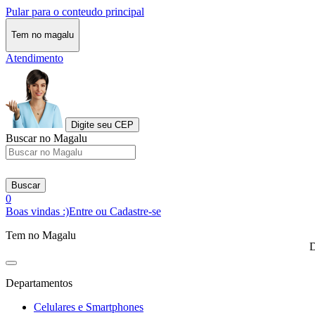
Pular para o conteudo principal
Tem no magalu
Atendimento
Digite seu CEP
Buscar no Magalu
Buscar
0
Boas vindas :)
Entre ou Cadastre-se
Tem no Magalu
D
Departamentos
Celulares e Smartphones