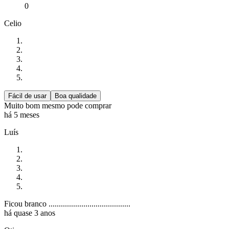
0
Celio
Fácil de usar
Boa qualidade
Muito bom mesmo pode comprar
há 5 meses
Luís
Ficou branco ........................................
há quase 3 anos