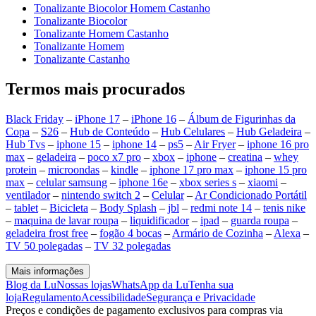
Tonalizante Biocolor Homem Castanho
Tonalizante Biocolor
Tonalizante Homem Castanho
Tonalizante Homem
Tonalizante Castanho
Termos mais procurados
Black Friday
–
iPhone 17
–
iPhone 16
–
Álbum de Figurinhas da
Copa
–
S26
–
Hub de Conteúdo
–
Hub Celulares
–
Hub Geladeira
–
Hub Tvs
–
iphone 15
–
iphone 14
–
ps5
–
Air Fryer
–
iphone 16 pro
max
–
geladeira
–
poco x7 pro
–
xbox
–
iphone
–
creatina
–
whey
protein
–
microondas
–
kindle
–
iphone 17 pro max
–
iphone 15 pro
max
–
celular samsung
–
iphone 16e
–
xbox series s
–
xiaomi
–
ventilador
–
nintendo switch 2
–
Celular
–
Ar Condicionado Portátil
–
tablet
–
Bicicleta
–
Body Splash
–
jbl
–
redmi note 14
–
tenis nike
–
maquina de lavar roupa
–
liquidificador
–
ipad
–
guarda roupa
–
geladeira frost free
–
fogão 4 bocas
–
Armário de Cozinha
–
Alexa
–
TV 50 polegadas
–
TV 32 polegadas
Mais informações
Blog da Lu
Nossas lojas
WhatsApp da Lu
Tenha sua
loja
Regulamento
Acessibilidade
Segurança e Privacidade
Preços e condições de pagamento exclusivos para compras via