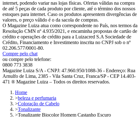
internet, podendo variar nas lojas físicas. Ofertas válidas na compra
de até 5 peças de cada produto por cliente, até o término dos nossos
estoques para internet. Caso os produtos apresentem divergências de
valores, o preço válido é o da sacola de compras.
O Magazine Luiza atua como correspondente no País, nos termos da
Resolução CMN nº 4.935/2021, e encaminha propostas de cartão de
crédito e operações de crédito para a Luizacred S.A Sociedade de
Crédito, Financiamento e Investimento inscrita no CNPJ sob o nº
02.206.577/0001-80.
Compre pelo chat
ou compre pelo telefone:
0800 773 3838
Magazine Luiza S/A - CNPJ: 47.960.950/1088-36 - Endereço: Rua
Arnulfo de Lima, 2385 - Vila Santa Cruz, Franca/SP - CEP 14.403-
471 ® Magazine Luiza – Todos os direitos reservados.
Home
>
beleza e perfumaria
>
Coloração de Cabelo
>
Tonalizante
>
Tonalizante Biocolor Homem Castanho Escuro