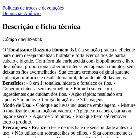
Políticas de trocas e devoluções
Denunciar Anúncio
Descrição e ficha técnica
Código
dhe8h9abhk
O
Tonalizante Bozzano Homem 3x1
é a solução prática e eficiente
para quem deseja tonalizar, hidratar e fortalecer os fios de barba,
cabelo e bigode. Com fórmula enriquecida com biopolímeros e livre
de amônia, proporciona cobertura intensa em apenas 5 minutos, sem
deixar os fios avermelhados. Sua textura cremosa original garante
aplicação uniforme e resultado natural, durando até 30 lavagens.
Benefícios:
• 3 em 1: tonaliza, hidrata e fortalece os fios. •
Cobertura intensa sem avermelhar. • Fórmula suave com
ingredientes que cuidam dos fios. • Ação rápida: resultado em
apenas 5 minutos. • Longa duração: até 30 lavagens.
Modo de Uso:
• Coloque as luvas inclusas na embalagem. • Misture
o tonalizante com a loção ativadora. • Aplique no cabelo, barba ou
bigode secos. • Aguarde 5 minutos. • Enxágue bem até remover
todo o produto.
Precauções:
• Realize o teste de mecha e de sensibilidade antes do
uso. • Não utilize em sobrancelhas ou cílios. • Siga corretamente as