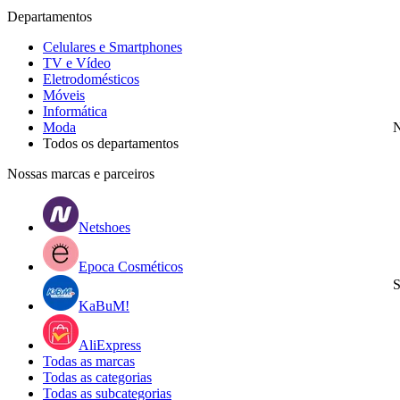
Departamentos
Celulares e Smartphones
TV e Vídeo
Eletrodomésticos
Móveis
Informática
Moda
N
Todos os departamentos
Nossas marcas e parceiros
Netshoes
Epoca Cosméticos
S
KaBuM!
AliExpress
Todas as marcas
Todas as categorias
Todas as subcategorias