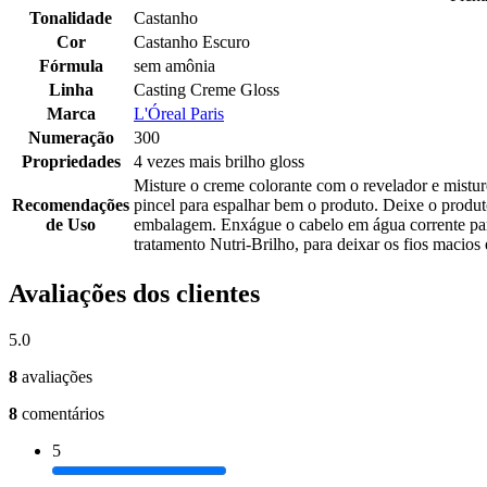
Tonalidade
Castanho
Cor
Castanho Escuro
Fórmula
sem amônia
Linha
Casting Creme Gloss
Marca
L'Óreal Paris
Numeração
300
Propriedades
4 vezes mais brilho gloss
Misture o creme colorante com o revelador e mistur
Recomendações
pincel para espalhar bem o produto. Deixe o produ
de Uso
embalagem. Enxágue o cabelo em água corrente para
tratamento Nutri-Brilho, para deixar os fios macios 
Avaliações dos clientes
5.0
8
avaliações
8
comentários
5