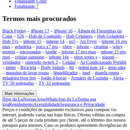
Tonalizante Color
Tonalizante 7
Termos mais procurados
Black Friday
–
iPhone 17
–
iPhone 16
–
Álbum de Figurinhas da
Copa
–
S26
–
Hub de Conteúdo
–
Hub Celulares
–
Hub Geladeira
–
Hub Tvs
–
iphone 15
–
iphone 14
–
ps5
–
Air Fryer
–
iphone 16 pro
max
–
geladeira
–
poco x7 pro
–
xbox
–
iphone
–
creatina
–
whey
protein
–
microondas
–
kindle
–
iphone 17 pro max
–
iphone 15 pro
max
–
celular samsung
–
iphone 16e
–
xbox series s
–
xiaomi
–
ventilador
–
nintendo switch 2
–
Celular
–
Ar Condicionado Portátil
–
tablet
–
Bicicleta
–
Body Splash
–
jbl
–
redmi note 14
–
tenis nike
–
maquina de lavar roupa
–
liquidificador
–
ipad
–
guarda roupa
–
geladeira frost free
–
fogão 4 bocas
–
Armário de Cozinha
–
Alexa
–
TV 50 polegadas
–
TV 32 polegadas
Mais informações
Blog da Lu
Nossas lojas
WhatsApp da Lu
Tenha sua
loja
Regulamento
Acessibilidade
Segurança e Privacidade
Preços e condições de pagamento exclusivos para compras via
internet, podendo variar nas lojas físicas. Ofertas válidas na compra
de até 5 peças de cada produto por cliente, até o término dos nossos
estoques para internet. Caso os produtos apresentem divergências de