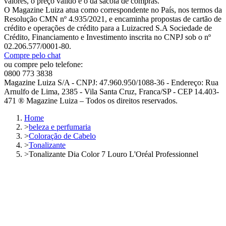
valores, o preço válido é o da sacola de compras.
O Magazine Luiza atua como correspondente no País, nos termos da
Resolução CMN nº 4.935/2021, e encaminha propostas de cartão de
crédito e operações de crédito para a Luizacred S.A Sociedade de
Crédito, Financiamento e Investimento inscrita no CNPJ sob o nº
02.206.577/0001-80.
Compre pelo chat
ou compre pelo telefone:
0800 773 3838
Magazine Luiza S/A - CNPJ: 47.960.950/1088-36 - Endereço: Rua
Arnulfo de Lima, 2385 - Vila Santa Cruz, Franca/SP - CEP 14.403-
471 ® Magazine Luiza – Todos os direitos reservados.
Home
>
beleza e perfumaria
>
Coloração de Cabelo
>
Tonalizante
>
Tonalizante Dia Color 7 Louro L'Oréal Professionnel