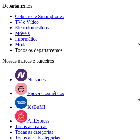
Departamentos
Celulares e Smartphones
TV e Vídeo
Eletrodomésticos
Móveis
Informática
Moda
N
Todos os departamentos
Nossas marcas e parceiros
Netshoes
Epoca Cosméticos
S
KaBuM!
AliExpress
Todas as marcas
Todas as categorias
Todas as subcategorias