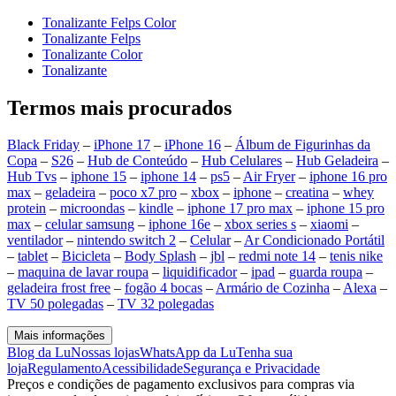
Tonalizante Felps Color
Tonalizante Felps
Tonalizante Color
Tonalizante
Termos mais procurados
Black Friday
–
iPhone 17
–
iPhone 16
–
Álbum de Figurinhas da
Copa
–
S26
–
Hub de Conteúdo
–
Hub Celulares
–
Hub Geladeira
–
Hub Tvs
–
iphone 15
–
iphone 14
–
ps5
–
Air Fryer
–
iphone 16 pro
max
–
geladeira
–
poco x7 pro
–
xbox
–
iphone
–
creatina
–
whey
protein
–
microondas
–
kindle
–
iphone 17 pro max
–
iphone 15 pro
max
–
celular samsung
–
iphone 16e
–
xbox series s
–
xiaomi
–
ventilador
–
nintendo switch 2
–
Celular
–
Ar Condicionado Portátil
–
tablet
–
Bicicleta
–
Body Splash
–
jbl
–
redmi note 14
–
tenis nike
–
maquina de lavar roupa
–
liquidificador
–
ipad
–
guarda roupa
–
geladeira frost free
–
fogão 4 bocas
–
Armário de Cozinha
–
Alexa
–
TV 50 polegadas
–
TV 32 polegadas
Mais informações
Blog da Lu
Nossas lojas
WhatsApp da Lu
Tenha sua
loja
Regulamento
Acessibilidade
Segurança e Privacidade
Preços e condições de pagamento exclusivos para compras via