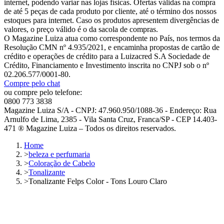
internet, podendo variar nas lojas físicas. Ofertas válidas na compra
de até 5 peças de cada produto por cliente, até o término dos nossos
estoques para internet. Caso os produtos apresentem divergências de
valores, o preço válido é o da sacola de compras.
O Magazine Luiza atua como correspondente no País, nos termos da
Resolução CMN nº 4.935/2021, e encaminha propostas de cartão de
crédito e operações de crédito para a Luizacred S.A Sociedade de
Crédito, Financiamento e Investimento inscrita no CNPJ sob o nº
02.206.577/0001-80.
Compre pelo chat
ou compre pelo telefone:
0800 773 3838
Magazine Luiza S/A - CNPJ: 47.960.950/1088-36 - Endereço: Rua
Arnulfo de Lima, 2385 - Vila Santa Cruz, Franca/SP - CEP 14.403-
471 ® Magazine Luiza – Todos os direitos reservados.
Home
>
beleza e perfumaria
>
Coloração de Cabelo
>
Tonalizante
>
Tonalizante Felps Color - Tons Louro Claro