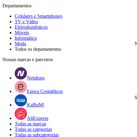
Departamentos
Celulares e Smartphones
TV e Vídeo
Eletrodomésticos
Móveis
Informática
Moda
N
Todos os departamentos
Nossas marcas e parceiros
Netshoes
Epoca Cosméticos
S
KaBuM!
AliExpress
Todas as marcas
Todas as categorias
Todas as subcategorias