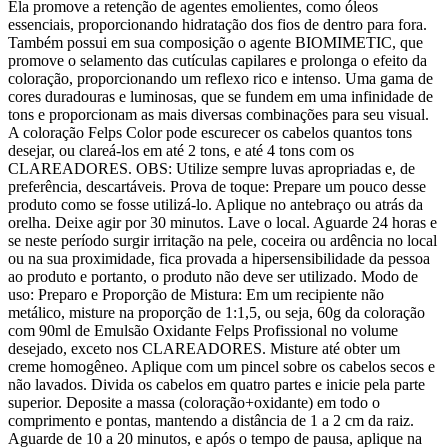
Ela promove a retenção de agentes emolientes, como óleos
essenciais, proporcionando hidratação dos fios de dentro para fora.
Também possui em sua composição o agente BIOMIMETIC, que
promove o selamento das cutículas capilares e prolonga o efeito da
coloração, proporcionando um reflexo rico e intenso. Uma gama de
cores duradouras e luminosas, que se fundem em uma infinidade de
tons e proporcionam as mais diversas combinações para seu visual.
A coloração Felps Color pode escurecer os cabelos quantos tons
desejar, ou clareá-los em até 2 tons, e até 4 tons com os
CLAREADORES. OBS: Utilize sempre luvas apropriadas e, de
preferência, descartáveis. Prova de toque: Prepare um pouco desse
produto como se fosse utilizá-lo. Aplique no antebraço ou atrás da
orelha. Deixe agir por 30 minutos. Lave o local. Aguarde 24 horas e
se neste período surgir irritação na pele, coceira ou ardência no local
ou na sua proximidade, fica provada a hipersensibilidade da pessoa
ao produto e portanto, o produto não deve ser utilizado. Modo de
uso: Preparo e Proporção de Mistura: Em um recipiente não
metálico, misture na proporção de 1:1,5, ou seja, 60g da coloração
com 90ml de Emulsão Oxidante Felps Profissional no volume
desejado, exceto nos CLAREADORES. Misture até obter um
creme homogêneo. Aplique com um pincel sobre os cabelos secos e
não lavados. Divida os cabelos em quatro partes e inicie pela parte
superior. Deposite a massa (coloração+oxidante) em todo o
comprimento e pontas, mantendo a distância de 1 a 2 cm da raiz.
Aguarde de 10 a 20 minutos, e após o tempo de pausa, aplique na