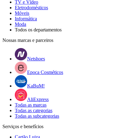
TV e Vídeo
Eletrodomésticos
Móveis
Informática
Moda
Todos os departamentos
Nossas marcas e parceiros
Netshoes
Epoca Cosméticos
KaBuM!
AliExpress
Todas as marcas
Todas as categorias
Todas as subcategorias
Serviços e benefícios
Cartão Luiza