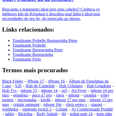
Buscando o tratamento ideal pros seus cabelos? Conheça os
melhores kits da Kérastase e descubra qual linha é ideal pras
necessidades do seu fio, do ressecado ao oleoso.
Links relacionados:
Tonalizante Probelle Burguesinha Preto
Tonalizante Probelle
Tonalizante Burguesinha Preto
Tonalizante Burguesinha
Tonalizante Preto
Termos mais procurados
Black Friday
–
iPhone 17
–
iPhone 16
–
Álbum de Figurinhas da
Copa
–
S26
–
Hub de Conteúdo
–
Hub Celulares
–
Hub Geladeira
–
Hub Tvs
–
iphone 15
–
iphone 14
–
ps5
–
Air Fryer
–
iphone 16 pro
max
–
geladeira
–
poco x7 pro
–
xbox
–
iphone
–
creatina
–
whey
protein
–
microondas
–
kindle
–
iphone 17 pro max
–
iphone 15 pro
max
–
celular samsung
–
iphone 16e
–
xbox series s
–
xiaomi
–
ventilador
–
nintendo switch 2
–
Celular
–
Ar Condicionado Portátil
–
tablet
–
Bicicleta
–
Body Splash
–
jbl
–
redmi note 14
–
tenis nike