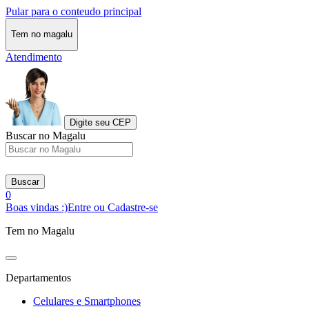
Pular para o conteudo principal
Tem no magalu
Atendimento
Digite seu CEP
Buscar no Magalu
Buscar
0
Boas vindas :)
Entre ou Cadastre-se
Tem no Magalu
Departamentos
Celulares e Smartphones