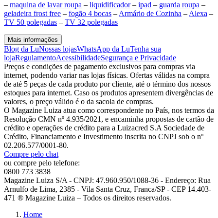
–
maquina de lavar roupa
–
liquidificador
–
ipad
–
guarda roupa
–
geladeira frost free
–
fogão 4 bocas
–
Armário de Cozinha
–
Alexa
–
TV 50 polegadas
–
TV 32 polegadas
Mais informações
Blog da Lu
Nossas lojas
WhatsApp da Lu
Tenha sua
loja
Regulamento
Acessibilidade
Segurança e Privacidade
Preços e condições de pagamento exclusivos para compras via
internet, podendo variar nas lojas físicas. Ofertas válidas na compra
de até 5 peças de cada produto por cliente, até o término dos nossos
estoques para internet. Caso os produtos apresentem divergências de
valores, o preço válido é o da sacola de compras.
O Magazine Luiza atua como correspondente no País, nos termos da
Resolução CMN nº 4.935/2021, e encaminha propostas de cartão de
crédito e operações de crédito para a Luizacred S.A Sociedade de
Crédito, Financiamento e Investimento inscrita no CNPJ sob o nº
02.206.577/0001-80.
Compre pelo chat
ou compre pelo telefone:
0800 773 3838
Magazine Luiza S/A - CNPJ: 47.960.950/1088-36 - Endereço: Rua
Arnulfo de Lima, 2385 - Vila Santa Cruz, Franca/SP - CEP 14.403-
471 ® Magazine Luiza – Todos os direitos reservados.
Home