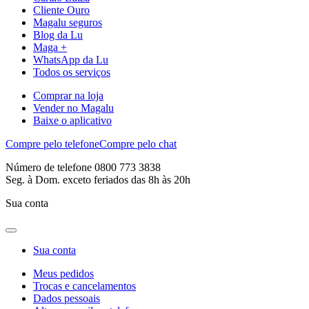
Cliente Ouro
Magalu seguros
Blog da Lu
Maga +
WhatsApp da Lu
Todos os serviços
Comprar na loja
Vender no Magalu
Baixe o aplicativo
Compre pelo telefone
Compre pelo chat
Número de telefone 0800 773 3838
Seg. à Dom. exceto feriados das 8h às 20h
Sua conta
Sua conta
Meus pedidos
Trocas e cancelamentos
Dados pessoais