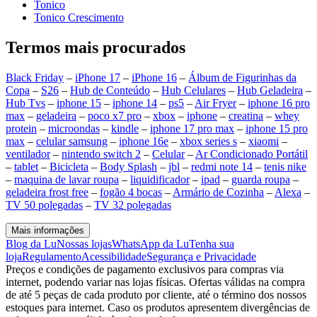
Tonico
Tonico Crescimento
Termos mais procurados
Black Friday
–
iPhone 17
–
iPhone 16
–
Álbum de Figurinhas da
Copa
–
S26
–
Hub de Conteúdo
–
Hub Celulares
–
Hub Geladeira
–
Hub Tvs
–
iphone 15
–
iphone 14
–
ps5
–
Air Fryer
–
iphone 16 pro
max
–
geladeira
–
poco x7 pro
–
xbox
–
iphone
–
creatina
–
whey
protein
–
microondas
–
kindle
–
iphone 17 pro max
–
iphone 15 pro
max
–
celular samsung
–
iphone 16e
–
xbox series s
–
xiaomi
–
ventilador
–
nintendo switch 2
–
Celular
–
Ar Condicionado Portátil
–
tablet
–
Bicicleta
–
Body Splash
–
jbl
–
redmi note 14
–
tenis nike
–
maquina de lavar roupa
–
liquidificador
–
ipad
–
guarda roupa
–
geladeira frost free
–
fogão 4 bocas
–
Armário de Cozinha
–
Alexa
–
TV 50 polegadas
–
TV 32 polegadas
Mais informações
Blog da Lu
Nossas lojas
WhatsApp da Lu
Tenha sua
loja
Regulamento
Acessibilidade
Segurança e Privacidade
Preços e condições de pagamento exclusivos para compras via
internet, podendo variar nas lojas físicas. Ofertas válidas na compra
de até 5 peças de cada produto por cliente, até o término dos nossos
estoques para internet. Caso os produtos apresentem divergências de