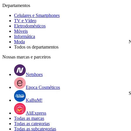
Departamentos
Celulares e Smartphones
TV e Vídeo
Eletrodomésticos
Móveis
Informática
Moda
N
Todos os departamentos
Nossas marcas e parceiros
Netshoes
Epoca Cosméticos
S
KaBuM!
AliExpress
Todas as marcas
Todas as categorias
Todas as subcategorias