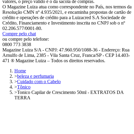
valores, o preço válido é o da sacola de compras.
O Magazine Luiza atua como correspondente no País, nos termos da
Resolução CMN nº 4.935/2021, e encaminha propostas de cartão de
crédito e operações de crédito para a Luizacred S.A Sociedade de
Crédito, Financiamento e Investimento inscrita no CNPJ sob o nº
02.206.577/0001-80.
Compre pelo chat
ou compre pelo telefone:
0800 773 3838
Magazine Luiza S/A - CNPJ: 47.960.950/1088-36 - Endereço: Rua
Arnulfo de Lima, 2385 - Vila Santa Cruz, Franca/SP - CEP 14.403-
471 ® Magazine Luiza – Todos os direitos reservados.
Home
>
beleza e perfumaria
>
Cuidado com o Cabelo
>
Tônico
>
Tonico Capilar de Crescimento 50ml - EXTRATOS DA
TERRA