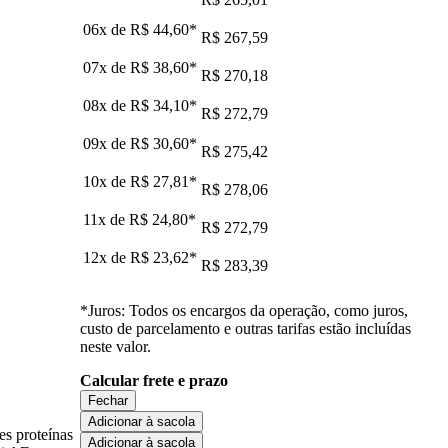
06x de
R$ 44,60
*
R$ 267,59
07x de
R$ 38,60
*
R$ 270,18
08x de
R$ 34,10
*
R$ 272,79
09x de
R$ 30,60
*
R$ 275,42
10x de
R$ 27,81
*
R$ 278,06
11x de
R$ 24,80
*
R$ 272,79
12x de
R$ 23,62
*
R$ 283,39
*Juros: Todos os encargos da operação, como juros,
custo de parcelamento e outras tarifas estão incluídas
neste valor.
Calcular frete e prazo
Fechar
Adicionar à sacola
es proteínas
Adicionar à sacola