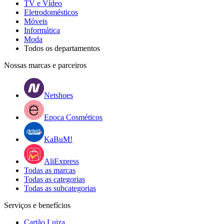
TV e Vídeo
Eletrodomésticos
Móveis
Informática
Moda
Todos os departamentos
Nossas marcas e parceiros
Netshoes
Epoca Cosméticos
KaBuM!
AliExpress
Todas as marcas
Todas as categorias
Todas as subcategorias
Serviços e benefícios
Cartão Luiza