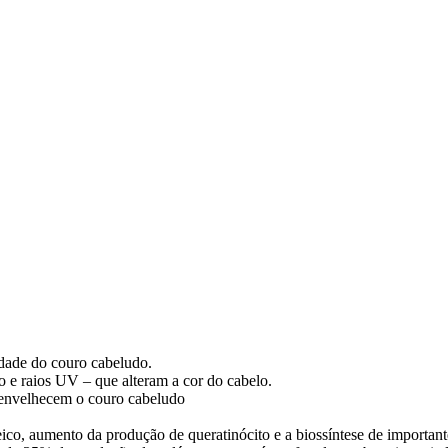
idade do couro cabeludo.
 e raios UV – que alteram a cor do cabelo.
e envelhecem o couro cabeludo
co, aumento da produção de queratinócito e a biossíntese de important