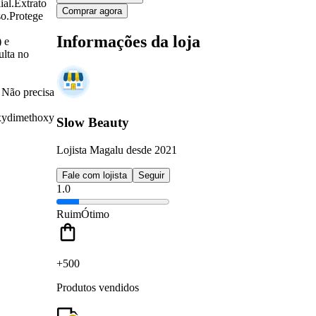
ial.Extrato
Comprar agora
so.Protege
Informações da loja
) e
ulta no
 Não precisa
oxydimethoxy
Slow Beauty
Lojista Magalu desde 2021
Fale com lojista
Seguir
1.0
Ruim
Ótimo
+500
Produtos vendidos