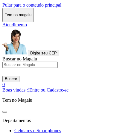
Pular para o conteudo principal
Tem no magalu
Atendimento
Digite seu CEP
Buscar no Magalu
Buscar
0
Boas vindas :)
Entre ou Cadastre-se
Tem no Magalu
Departamentos
Celulares e Smartphones