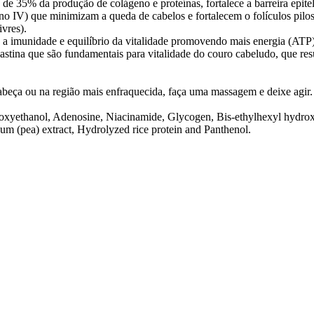
e 35% da produção de colágeno e proteínas, fortalece a barreira epitel
eno IV) que minimizam a queda de cabelos e fortalecem o folículos pilo
ivres).
o a imunidade e equilíbrio da vitalidade promovendo mais energia (ATP
astina que são fundamentais para vitalidade do couro cabeludo, que res
cabeça ou na região mais enfraquecida, faça uma massagem e deixe agir.
oxyethanol, Adenosine, Niacinamide, Glycogen, Bis-ethylhexyl hydr
um (pea) extract, Hydrolyzed rice protein and Panthenol.