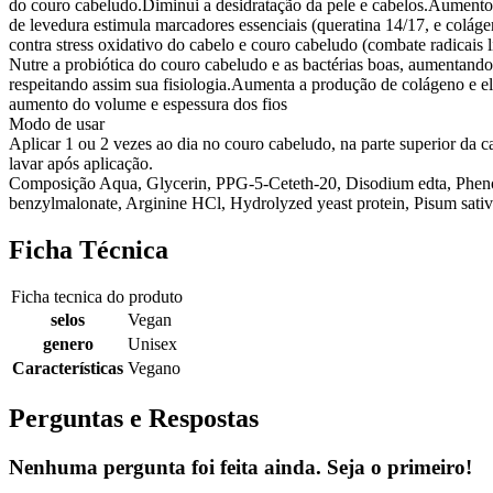
do couro cabeludo.Diminui a desidratação da pele e cabelos.Aumento d
de levedura estimula marcadores essenciais (queratina 14/17, e colág
contra stress oxidativo do cabelo e couro cabeludo (combate radicais l
Nutre a probiótica do couro cabeludo e as bactérias boas, aumentand
respeitando assim sua fisiologia.Aumenta a produção de colágeno e el
aumento do volume e espessura dos fios
Modo de usar
Aplicar 1 ou 2 vezes ao dia no couro cabeludo, na parte superior da 
lavar após aplicação.
Composição Aqua, Glycerin, PPG-5-Ceteth-20, Disodium edta, Phen
benzylmalonate, Arginine HCl, Hydrolyzed yeast protein, Pisum sativ
Ficha Técnica
Ficha tecnica do produto
selos
Vegan
genero
Unisex
Características
Vegano
Perguntas e Respostas
Nenhuma pergunta foi feita ainda. Seja o primeiro!