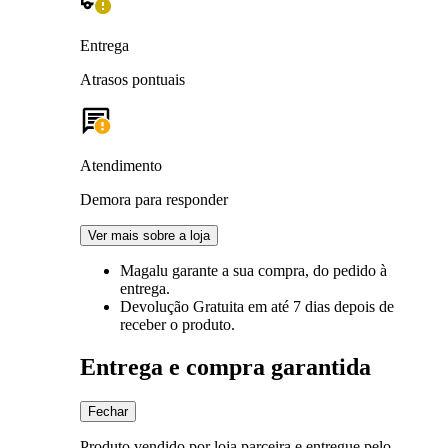
Entrega
Atrasos pontuais
Atendimento
Demora para responder
Ver mais sobre a loja
Magalu garante
a sua compra, do pedido à
entrega.
Devolução Gratuita
em até 7 dias depois de
receber o produto.
Entrega e compra garantida
Fechar
Produto vendido por loja parceira e entregue pelo