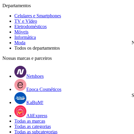
Departamentos
Celulares e Smartphones
TV e Vídeo
Eletrodomésticos
Móveis
Informática
Moda
N
Todos os departamentos
Nossas marcas e parceiros
Netshoes
Epoca Cosméticos
S
KaBuM!
AliExpress
Todas as marcas
Todas as categorias
Todas as subcategorias