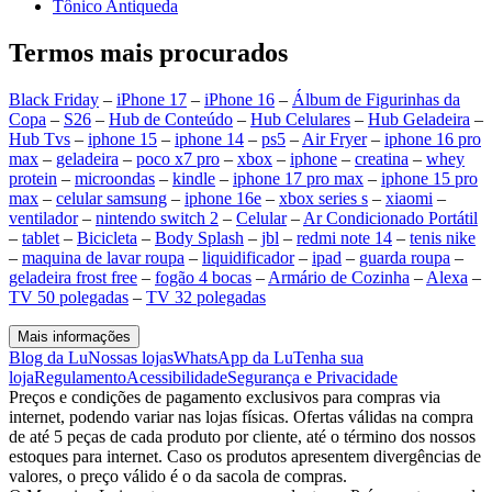
Tônico Antiqueda
Termos mais procurados
Black Friday
–
iPhone 17
–
iPhone 16
–
Álbum de Figurinhas da
Copa
–
S26
–
Hub de Conteúdo
–
Hub Celulares
–
Hub Geladeira
–
Hub Tvs
–
iphone 15
–
iphone 14
–
ps5
–
Air Fryer
–
iphone 16 pro
max
–
geladeira
–
poco x7 pro
–
xbox
–
iphone
–
creatina
–
whey
protein
–
microondas
–
kindle
–
iphone 17 pro max
–
iphone 15 pro
max
–
celular samsung
–
iphone 16e
–
xbox series s
–
xiaomi
–
ventilador
–
nintendo switch 2
–
Celular
–
Ar Condicionado Portátil
–
tablet
–
Bicicleta
–
Body Splash
–
jbl
–
redmi note 14
–
tenis nike
–
maquina de lavar roupa
–
liquidificador
–
ipad
–
guarda roupa
–
geladeira frost free
–
fogão 4 bocas
–
Armário de Cozinha
–
Alexa
–
TV 50 polegadas
–
TV 32 polegadas
Mais informações
Blog da Lu
Nossas lojas
WhatsApp da Lu
Tenha sua
loja
Regulamento
Acessibilidade
Segurança e Privacidade
Preços e condições de pagamento exclusivos para compras via
internet, podendo variar nas lojas físicas. Ofertas válidas na compra
de até 5 peças de cada produto por cliente, até o término dos nossos
estoques para internet. Caso os produtos apresentem divergências de
valores, o preço válido é o da sacola de compras.