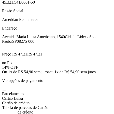
45.321.541/0001-50
Razão Social
Ameridan Ecommerce
Endereço
Avenida Maria Luiza Americano, 1540
Cidade Lider - Sao
Paulo/SP
08275-000
Preço R$ 47,21
R$
47
,
21
no Pix
14% OFF
Ou 1x de R$ 54,90 sem juros
ou
1
x de
R$ 54,90
sem juros
Ver opções de pagamento
Parcelamento
Cartão Luiza
Cartão de crédito
Tabela de parcelas de Cartão
de crédito