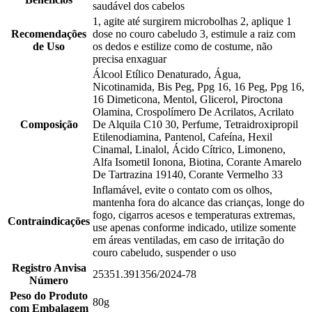
saudável dos cabelos
1, agite até surgirem microbolhas 2, aplique 1
Recomendações
dose no couro cabeludo 3, estimule a raiz com
de Uso
os dedos e estilize como de costume, não
precisa enxaguar
Álcool Etílico Denaturado, Água,
Nicotinamida, Bis Peg, Ppg 16, 16 Peg, Ppg 16,
16 Dimeticona, Mentol, Glicerol, Piroctona
Olamina, Crospolímero De Acrilatos, Acrilato
Composição
De Alquila C10 30, Perfume, Tetraidroxipropil
Etilenodiamina, Pantenol, Cafeína, Hexil
Cinamal, Linalol, Ácido Cítrico, Limoneno,
Alfa Isometil Ionona, Biotina, Corante Amarelo
De Tartrazina 19140, Corante Vermelho 33
Inflamável, evite o contato com os olhos,
mantenha fora do alcance das crianças, longe do
fogo, cigarros acesos e temperaturas extremas,
Contraindicações
use apenas conforme indicado, utilize somente
em áreas ventiladas, em caso de irritação do
couro cabeludo, suspender o uso
Registro Anvisa
25351.391356/2024-78
Número
Peso do Produto
80g
com Embalagem