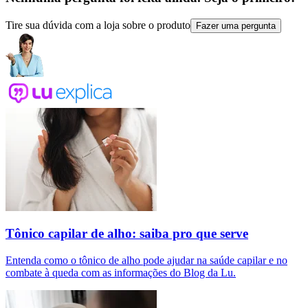
Tire sua dúvida com a loja sobre o produto
Fazer uma pergunta
Tônico capilar de alho: saiba pro que serve
Entenda como o tônico de alho pode ajudar na saúde capilar e no
combate à queda com as informações do Blog da Lu.