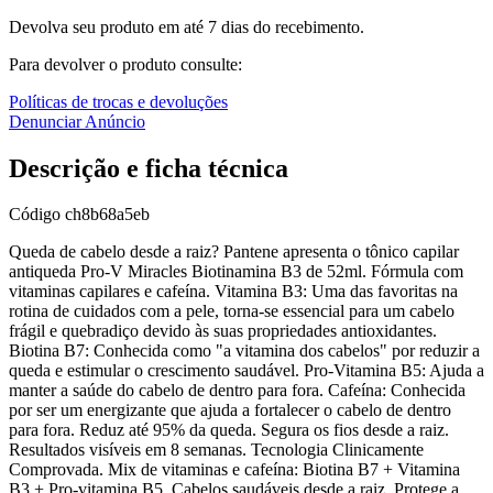
Devolva seu produto em até 7 dias do recebimento.
Para devolver o produto consulte:
Políticas de trocas e devoluções
Denunciar Anúncio
Descrição e ficha técnica
Código
ch8b68a5eb
Queda de cabelo desde a raiz? Pantene apresenta o tônico capilar
antiqueda Pro-V Miracles Biotinamina B3 de 52ml. Fórmula com
vitaminas capilares e cafeína. Vitamina B3: Uma das favoritas na
rotina de cuidados com a pele, torna-se essencial para um cabelo
frágil e quebradiço devido às suas propriedades antioxidantes.
Biotina B7: Conhecida como "a vitamina dos cabelos" por reduzir a
queda e estimular o crescimento saudável. Pro-Vitamina B5: Ajuda a
manter a saúde do cabelo de dentro para fora. Cafeína: Conhecida
por ser um energizante que ajuda a fortalecer o cabelo de dentro
para fora. Reduz até 95% da queda. Segura os fios desde a raiz.
Resultados visíveis em 8 semanas. Tecnologia Clinicamente
Comprovada. Mix de vitaminas e cafeína: Biotina B7 + Vitamina
B3 + Pro-vitamina B5. Cabelos saudáveis desde a raiz. Protege a