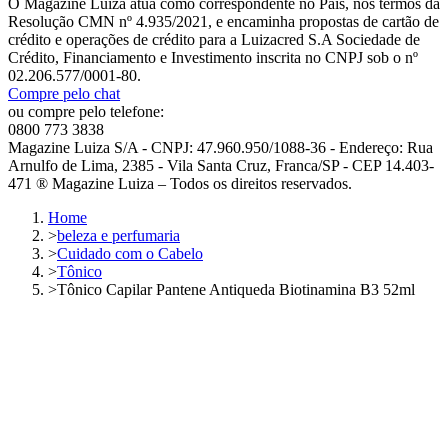
O Magazine Luiza atua como correspondente no País, nos termos da
Resolução CMN nº 4.935/2021, e encaminha propostas de cartão de
crédito e operações de crédito para a Luizacred S.A Sociedade de
Crédito, Financiamento e Investimento inscrita no CNPJ sob o nº
02.206.577/0001-80.
Compre pelo chat
ou compre pelo telefone:
0800 773 3838
Magazine Luiza S/A - CNPJ: 47.960.950/1088-36 - Endereço: Rua
Arnulfo de Lima, 2385 - Vila Santa Cruz, Franca/SP - CEP 14.403-
471 ® Magazine Luiza – Todos os direitos reservados.
Home
>
beleza e perfumaria
>
Cuidado com o Cabelo
>
Tônico
>
Tônico Capilar Pantene Antiqueda Biotinamina B3 52ml