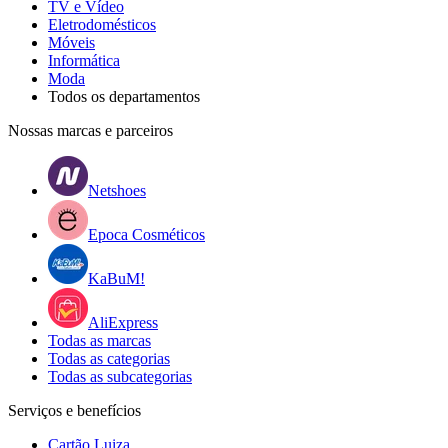
TV e Vídeo
Eletrodomésticos
Móveis
Informática
Moda
Todos os departamentos
Nossas marcas e parceiros
Netshoes
Epoca Cosméticos
KaBuM!
AliExpress
Todas as marcas
Todas as categorias
Todas as subcategorias
Serviços e benefícios
Cartão Luiza