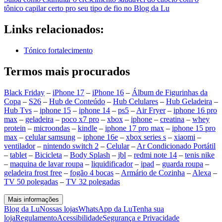
tônico capilar certo pro seu tipo de fio no Blog da Lu
Links relacionados:
Tónico fortalecimento
Termos mais procurados
Black Friday
–
iPhone 17
–
iPhone 16
–
Álbum de Figurinhas da
Copa
–
S26
–
Hub de Conteúdo
–
Hub Celulares
–
Hub Geladeira
–
Hub Tvs
–
iphone 15
–
iphone 14
–
ps5
–
Air Fryer
–
iphone 16 pro
max
–
geladeira
–
poco x7 pro
–
xbox
–
iphone
–
creatina
–
whey
protein
–
microondas
–
kindle
–
iphone 17 pro max
–
iphone 15 pro
max
–
celular samsung
–
iphone 16e
–
xbox series s
–
xiaomi
–
ventilador
–
nintendo switch 2
–
Celular
–
Ar Condicionado Portátil
–
tablet
–
Bicicleta
–
Body Splash
–
jbl
–
redmi note 14
–
tenis nike
–
maquina de lavar roupa
–
liquidificador
–
ipad
–
guarda roupa
–
geladeira frost free
–
fogão 4 bocas
–
Armário de Cozinha
–
Alexa
–
TV 50 polegadas
–
TV 32 polegadas
Mais informações
Blog da Lu
Nossas lojas
WhatsApp da Lu
Tenha sua
loja
Regulamento
Acessibilidade
Segurança e Privacidade