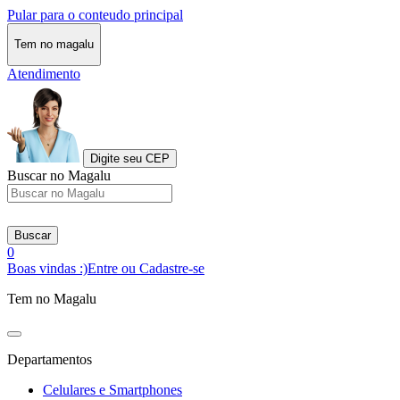
Pular para o conteudo principal
Tem no magalu
Atendimento
Digite seu CEP
Buscar no Magalu
Buscar
0
Boas vindas :)
Entre ou Cadastre-se
Tem no Magalu
Departamentos
Celulares e Smartphones