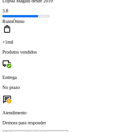
Lojista Magalu desde 2019
3.8
Ruim
Ótimo
+1mil
Produtos vendidos
Entrega
No prazo
Atendimento
Demora para responder