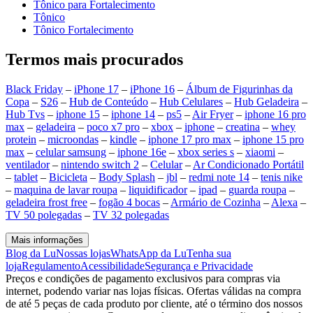
Tônico para Fortalecimento
Tônico
Tônico Fortalecimento
Termos mais procurados
Black Friday
–
iPhone 17
–
iPhone 16
–
Álbum de Figurinhas da
Copa
–
S26
–
Hub de Conteúdo
–
Hub Celulares
–
Hub Geladeira
–
Hub Tvs
–
iphone 15
–
iphone 14
–
ps5
–
Air Fryer
–
iphone 16 pro
max
–
geladeira
–
poco x7 pro
–
xbox
–
iphone
–
creatina
–
whey
protein
–
microondas
–
kindle
–
iphone 17 pro max
–
iphone 15 pro
max
–
celular samsung
–
iphone 16e
–
xbox series s
–
xiaomi
–
ventilador
–
nintendo switch 2
–
Celular
–
Ar Condicionado Portátil
–
tablet
–
Bicicleta
–
Body Splash
–
jbl
–
redmi note 14
–
tenis nike
–
maquina de lavar roupa
–
liquidificador
–
ipad
–
guarda roupa
–
geladeira frost free
–
fogão 4 bocas
–
Armário de Cozinha
–
Alexa
–
TV 50 polegadas
–
TV 32 polegadas
Mais informações
Blog da Lu
Nossas lojas
WhatsApp da Lu
Tenha sua
loja
Regulamento
Acessibilidade
Segurança e Privacidade
Preços e condições de pagamento exclusivos para compras via
internet, podendo variar nas lojas físicas. Ofertas válidas na compra
de até 5 peças de cada produto por cliente, até o término dos nossos