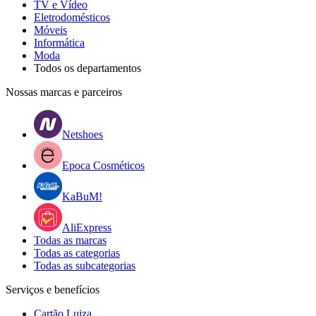
TV e Vídeo
Eletrodomésticos
Móveis
Informática
Moda
Todos os departamentos
Nossas marcas e parceiros
Netshoes
Epoca Cosméticos
KaBuM!
AliExpress
Todas as marcas
Todas as categorias
Todas as subcategorias
Serviços e benefícios
Cartão Luiza