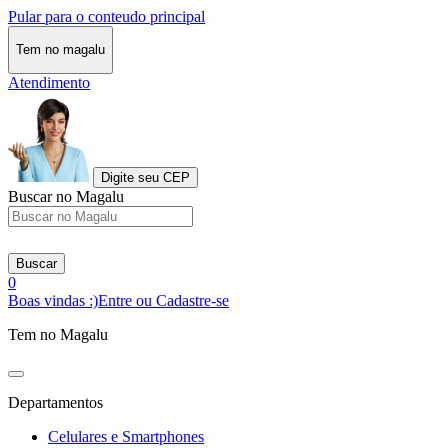
Pular para o conteudo principal
Tem no magalu
Atendimento
Digite seu CEP
Buscar no Magalu
Buscar
0
Boas vindas :)
Entre ou Cadastre-se
Tem no Magalu
Departamentos
Celulares e Smartphones