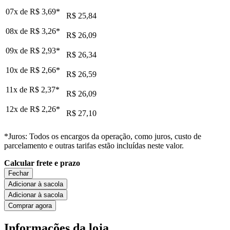
07x de
R$ 3,69
*
R$ 25,84
08x de
R$ 3,26
*
R$ 26,09
09x de
R$ 2,93
*
R$ 26,34
10x de
R$ 2,66
*
R$ 26,59
11x de
R$ 2,37
*
R$ 26,09
12x de
R$ 2,26
*
R$ 27,10
*Juros: Todos os encargos da operação, como juros, custo de
parcelamento e outras tarifas estão incluídas neste valor.
Calcular frete e prazo
Fechar
Adicionar à sacola
Adicionar à sacola
Comprar agora
Informações da loja