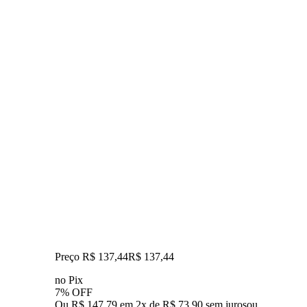
Preço R$ 137,44
R$
137
,
44
no Pix
7% OFF
Ou R$ 147,79 em 2x de R$ 73,90 sem juros
ou