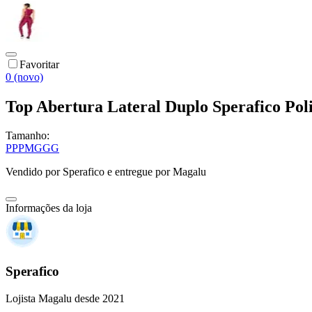
Favoritar
0 (novo)
Top Abertura Lateral Duplo Sperafico Po
Tamanho:
PP
P
M
G
GG
Vendido por
Sperafico
e entregue por
Magalu
Informações da loja
Sperafico
Lojista Magalu desde 2021