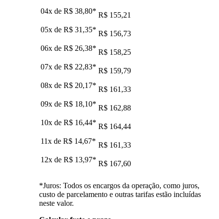
04x de
R$ 38,80
*
R$ 155,21
05x de
R$ 31,35
*
R$ 156,73
06x de
R$ 26,38
*
R$ 158,25
07x de
R$ 22,83
*
R$ 159,79
08x de
R$ 20,17
*
R$ 161,33
09x de
R$ 18,10
*
R$ 162,88
10x de
R$ 16,44
*
R$ 164,44
11x de
R$ 14,67
*
R$ 161,33
12x de
R$ 13,97
*
R$ 167,60
*Juros: Todos os encargos da operação, como juros,
custo de parcelamento e outras tarifas estão incluídas
neste valor.