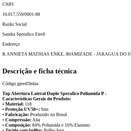
CNPJ
10.017.559/0001-88
Razão Social
Sandra Sperafico Eireli
Endereço
R ANNIETA MATHIAS ENKE, 80
AMIZADE - JARAGUA DO S
Descrição e ficha técnica
Código
gjeed5hdaa
Top Abertura Lateral Duplo Sperafico Poliamida P -
Características Gerais do Produto:
•
Material:
118
•
Proteção UV50+:
Sim
•
Fabricação:
Produzido no Brasil
•
Compressão:
Alta
•
Composição:
84% Poliamida e 16% Elastano
•
Tecido com brilho:
Brilho leve