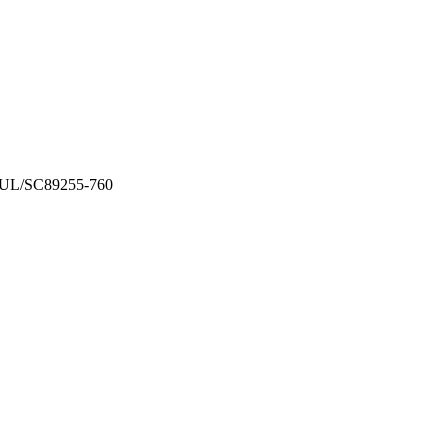
UL/SC
89255-760