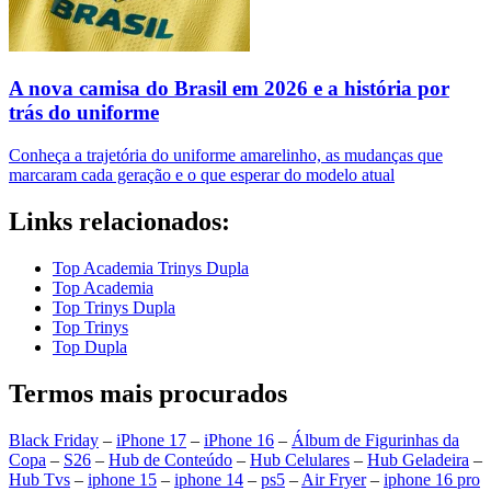
A nova camisa do Brasil em 2026 e a história por
trás do uniforme
Conheça a trajetória do uniforme amarelinho, as mudanças que
marcaram cada geração e o que esperar do modelo atual
Links relacionados:
Top Academia Trinys Dupla
Top Academia
Top Trinys Dupla
Top Trinys
Top Dupla
Termos mais procurados
Black Friday
–
iPhone 17
–
iPhone 16
–
Álbum de Figurinhas da
Copa
–
S26
–
Hub de Conteúdo
–
Hub Celulares
–
Hub Geladeira
–
Hub Tvs
–
iphone 15
–
iphone 14
–
ps5
–
Air Fryer
–
iphone 16 pro