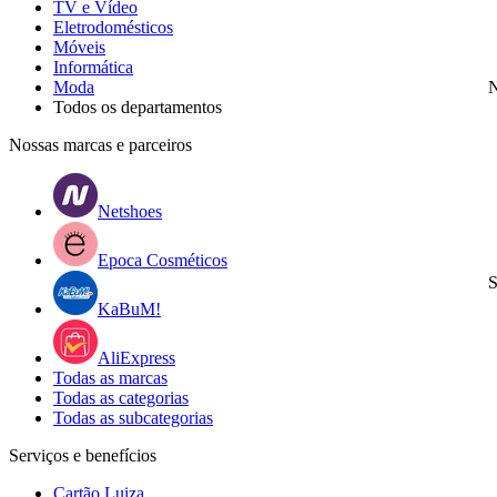
TV e Vídeo
Eletrodomésticos
Móveis
Informática
Moda
N
Todos os departamentos
Nossas marcas e parceiros
Netshoes
Epoca Cosméticos
S
KaBuM!
AliExpress
Todas as marcas
Todas as categorias
Todas as subcategorias
Serviços e benefícios
Cartão Luiza