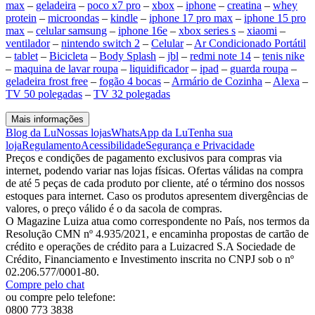
max
–
geladeira
–
poco x7 pro
–
xbox
–
iphone
–
creatina
–
whey
protein
–
microondas
–
kindle
–
iphone 17 pro max
–
iphone 15 pro
max
–
celular samsung
–
iphone 16e
–
xbox series s
–
xiaomi
–
ventilador
–
nintendo switch 2
–
Celular
–
Ar Condicionado Portátil
–
tablet
–
Bicicleta
–
Body Splash
–
jbl
–
redmi note 14
–
tenis nike
–
maquina de lavar roupa
–
liquidificador
–
ipad
–
guarda roupa
–
geladeira frost free
–
fogão 4 bocas
–
Armário de Cozinha
–
Alexa
–
TV 50 polegadas
–
TV 32 polegadas
Mais informações
Blog da Lu
Nossas lojas
WhatsApp da Lu
Tenha sua
loja
Regulamento
Acessibilidade
Segurança e Privacidade
Preços e condições de pagamento exclusivos para compras via
internet, podendo variar nas lojas físicas. Ofertas válidas na compra
de até 5 peças de cada produto por cliente, até o término dos nossos
estoques para internet. Caso os produtos apresentem divergências de
valores, o preço válido é o da sacola de compras.
O Magazine Luiza atua como correspondente no País, nos termos da
Resolução CMN nº 4.935/2021, e encaminha propostas de cartão de
crédito e operações de crédito para a Luizacred S.A Sociedade de
Crédito, Financiamento e Investimento inscrita no CNPJ sob o nº
02.206.577/0001-80.
Compre pelo chat
ou compre pelo telefone:
0800 773 3838