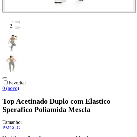
Favoritar
0 (novo)
Top Acetinado Duplo com Elastico
Sperafico Poliamida Mescla
Tamanho:
P
M
G
GG