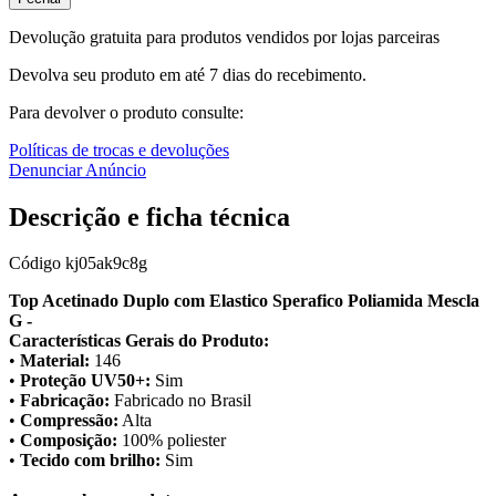
Devolução gratuita para produtos vendidos por lojas parceiras
Devolva seu produto em até 7 dias do recebimento.
Para devolver o produto consulte:
Políticas de trocas e devoluções
Denunciar Anúncio
Descrição e ficha técnica
Código
kj05ak9c8g
Top Acetinado Duplo com Elastico Sperafico Poliamida Mescla
G -
Características Gerais do Produto:
•
Material:
146
•
Proteção UV50+:
Sim
•
Fabricação:
Fabricado no Brasil
•
Compressão:
Alta
•
Composição:
100% poliester
•
Tecido com brilho:
Sim