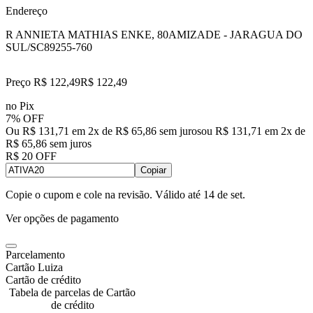
Endereço
R ANNIETA MATHIAS ENKE, 80
AMIZADE - JARAGUA DO
SUL/SC
89255-760
Preço R$ 122,49
R$
122
,
49
no Pix
7% OFF
Ou R$ 131,71 em 2x de R$ 65,86 sem juros
ou
R$ 131,71
em
2
x de
R$ 65,86
sem juros
R$ 20 OFF
Copiar
Copie o cupom e cole na revisão. Válido até
14 de set
.
Ver opções de pagamento
Parcelamento
Cartão Luiza
Cartão de crédito
Tabela de parcelas de Cartão
de crédito