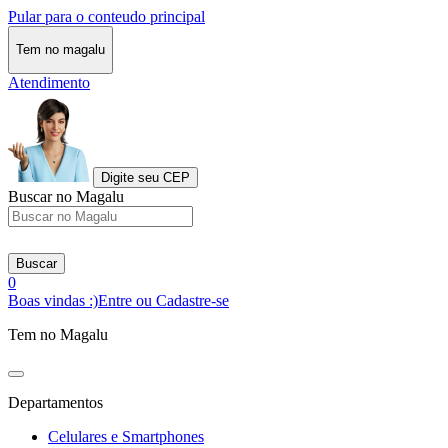
Pular para o conteudo principal
Tem no magalu
Atendimento
Digite seu CEP
Buscar no Magalu
Buscar
0
Boas vindas :)
Entre ou Cadastre-se
Tem no Magalu
Departamentos
Celulares e Smartphones