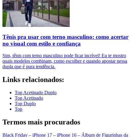
Tênis pra usar com terno masculino: como acertar
no visual com estilo e confiança
Sim, tênis com terno masculino pode ficar incrível! Eu te mostro
quais modelos combinam, como escolher e quando apostar nessa
dupla que é pura tendência.
Links relacionados:
Top Acetinado Duplo
Top Acetinado
Top Duplo
Top
Termos mais procurados
Black Friday
–
iPhone 17
–
iPhone 16
–
Álbum de Figurinhas da