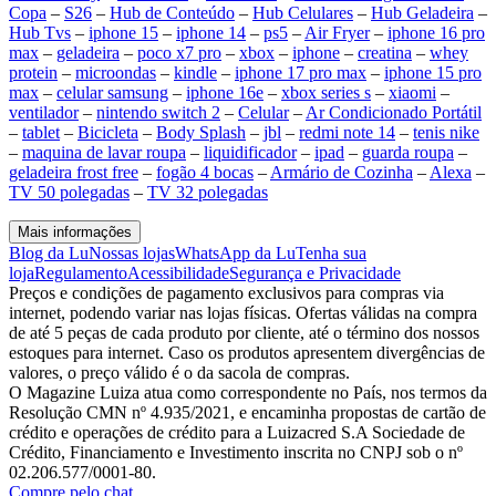
Copa
–
S26
–
Hub de Conteúdo
–
Hub Celulares
–
Hub Geladeira
–
Hub Tvs
–
iphone 15
–
iphone 14
–
ps5
–
Air Fryer
–
iphone 16 pro
max
–
geladeira
–
poco x7 pro
–
xbox
–
iphone
–
creatina
–
whey
protein
–
microondas
–
kindle
–
iphone 17 pro max
–
iphone 15 pro
max
–
celular samsung
–
iphone 16e
–
xbox series s
–
xiaomi
–
ventilador
–
nintendo switch 2
–
Celular
–
Ar Condicionado Portátil
–
tablet
–
Bicicleta
–
Body Splash
–
jbl
–
redmi note 14
–
tenis nike
–
maquina de lavar roupa
–
liquidificador
–
ipad
–
guarda roupa
–
geladeira frost free
–
fogão 4 bocas
–
Armário de Cozinha
–
Alexa
–
TV 50 polegadas
–
TV 32 polegadas
Mais informações
Blog da Lu
Nossas lojas
WhatsApp da Lu
Tenha sua
loja
Regulamento
Acessibilidade
Segurança e Privacidade
Preços e condições de pagamento exclusivos para compras via
internet, podendo variar nas lojas físicas. Ofertas válidas na compra
de até 5 peças de cada produto por cliente, até o término dos nossos
estoques para internet. Caso os produtos apresentem divergências de
valores, o preço válido é o da sacola de compras.
O Magazine Luiza atua como correspondente no País, nos termos da
Resolução CMN nº 4.935/2021, e encaminha propostas de cartão de
crédito e operações de crédito para a Luizacred S.A Sociedade de
Crédito, Financiamento e Investimento inscrita no CNPJ sob o nº
02.206.577/0001-80.
Compre pelo chat