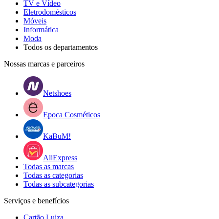
TV e Vídeo
Eletrodomésticos
Móveis
Informática
Moda
Todos os departamentos
Nossas marcas e parceiros
Netshoes
Epoca Cosméticos
KaBuM!
AliExpress
Todas as marcas
Todas as categorias
Todas as subcategorias
Serviços e benefícios
Cartão Luiza