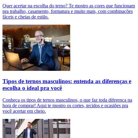
Quer acertar na escolha do terno? Te mostro as cores que funcionam
pra trabalho, casamento, formatura e muito mais, com combinações
fáceis e cheias de estilo.
Tipos de ternos masculinos: entenda as diferenças e
escolha o ideal pra você
Conheça os tipos de ternos masculinos, o que faz toda diferença na
hora de comprar! Aqui te mostro os cortes, tecidos e ocasiões pra
você acertar em cheio.