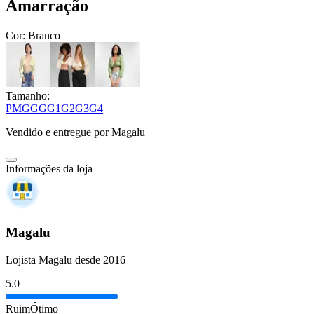
Amarração
Cor:
Branco
Tamanho:
P
M
G
GG
G1
G2
G3
G4
Vendido e entregue por
Magalu
Informações da loja
Magalu
Lojista Magalu desde 2016
5.0
Ruim
Ótimo