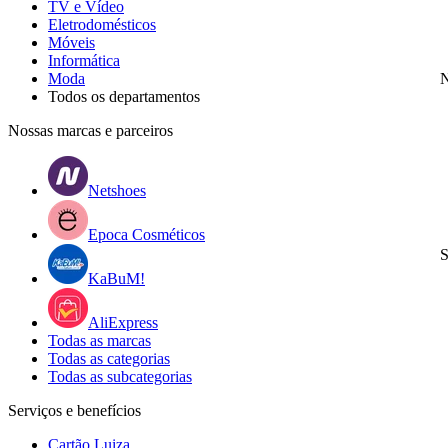
TV e Vídeo
Eletrodomésticos
Móveis
Informática
Moda
N
Todos os departamentos
Nossas marcas e parceiros
Netshoes
Epoca Cosméticos
S
KaBuM!
AliExpress
Todas as marcas
Todas as categorias
Todas as subcategorias
Serviços e benefícios
Cartão Luiza