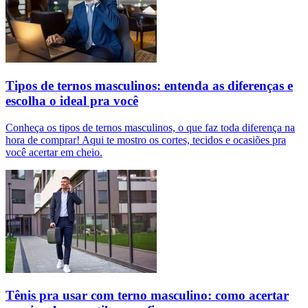
Tipos de ternos masculinos: entenda as diferenças e
escolha o ideal pra você
Conheça os tipos de ternos masculinos, o que faz toda diferença na
hora de comprar! Aqui te mostro os cortes, tecidos e ocasiões pra
você acertar em cheio.
Tênis pra usar com terno masculino: como acertar