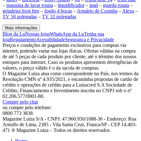
–
maquina de lavar roupa
–
liquidificador
–
ipad
–
guarda roupa
–
geladeira frost free
–
fogão 4 bocas
–
Armário de Cozinha
–
Alexa
–
TV 50 polegadas
–
TV 32 polegadas
Mais informações
Blog da Lu
Nossas lojas
WhatsApp da Lu
Tenha sua
loja
Regulamento
Acessibilidade
Segurança e Privacidade
Preços e condições de pagamento exclusivos para compras via
internet, podendo variar nas lojas físicas. Ofertas válidas na compra
de até 5 peças de cada produto por cliente, até o término dos nossos
estoques para internet. Caso os produtos apresentem divergências de
valores, o preço válido é o da sacola de compras.
O Magazine Luiza atua como correspondente no País, nos termos da
Resolução CMN nº 4.935/2021, e encaminha propostas de cartão de
crédito e operações de crédito para a Luizacred S.A Sociedade de
Crédito, Financiamento e Investimento inscrita no CNPJ sob o nº
02.206.577/0001-80.
Compre pelo chat
ou compre pelo telefone:
0800 773 3838
Magazine Luiza S/A - CNPJ: 47.960.950/1088-36 - Endereço: Rua
Arnulfo de Lima, 2385 - Vila Santa Cruz, Franca/SP - CEP 14.403-
471 ® Magazine Luiza – Todos os direitos reservados.
Home