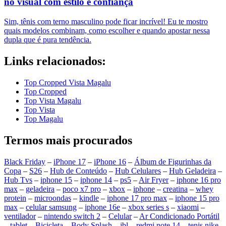
no visual com estilo e confiança
Sim, tênis com terno masculino pode ficar incrível! Eu te mostro
quais modelos combinam, como escolher e quando apostar nessa
dupla que é pura tendência.
Links relacionados:
Top Cropped Vista Magalu
Top Cropped
Top Vista Magalu
Top Vista
Top Magalu
Termos mais procurados
Black Friday
–
iPhone 17
–
iPhone 16
–
Álbum de Figurinhas da
Copa
–
S26
–
Hub de Conteúdo
–
Hub Celulares
–
Hub Geladeira
–
Hub Tvs
–
iphone 15
–
iphone 14
–
ps5
–
Air Fryer
–
iphone 16 pro
max
–
geladeira
–
poco x7 pro
–
xbox
–
iphone
–
creatina
–
whey
protein
–
microondas
–
kindle
–
iphone 17 pro max
–
iphone 15 pro
max
–
celular samsung
–
iphone 16e
–
xbox series s
–
xiaomi
–
ventilador
–
nintendo switch 2
–
Celular
–
Ar Condicionado Portátil
–
tablet
–
Bicicleta
–
Body Splash
–
jbl
–
redmi note 14
–
tenis nike