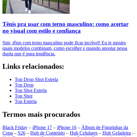
Tênis pra usar com terno masculino: como acertar
no visual com estilo e confiança
Sim, tênis com terno masculino pode ficar incrível! Eu te mostro
quais modelos combinam, como escolher e quando apostar nessa
dupla que é pura tendência.
Links relacionados:
Top Drop Shot Estrela
Top Drop
Top Shot Estrela
Top Shot
Top Estrela
Termos mais procurados
Black Friday
–
iPhone 17
–
iPhone 16
–
Álbum de Figurinhas da
Copa
–
S26
–
Hub de Conteúdo
–
Hub Celulares
–
Hub Geladeira
–