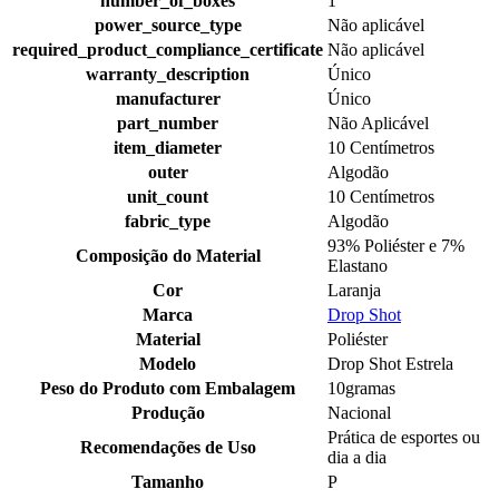
number_of_boxes
1
power_source_type
Não aplicável
required_product_compliance_certificate
Não aplicável
warranty_description
Único
manufacturer
Único
part_number
Não Aplicável
item_diameter
10 Centímetros
outer
Algodão
unit_count
10 Centímetros
fabric_type
Algodão
93% Poliéster e 7%
Composição do Material
Elastano
Cor
Laranja
Marca
Drop Shot
Material
Poliéster
Modelo
Drop Shot Estrela
Peso do Produto com Embalagem
10gramas
Produção
Nacional
Prática de esportes ou
Recomendações de Uso
dia a dia
Tamanho
P