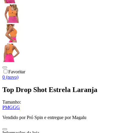
Favoritar
0 (novo)
Top Drop Shot Estrela Laranja
Tamanho:
P
M
G
GG
Vendido por
Pró Spin
e entregue por
Magalu
Informações da loja