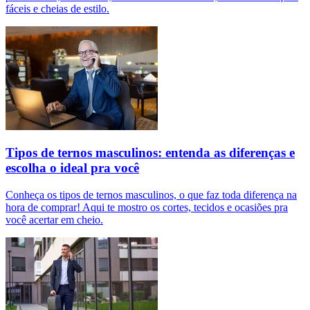
fáceis e cheias de estilo.
Tipos de ternos masculinos: entenda as diferenças e
escolha o ideal pra você
Conheça os tipos de ternos masculinos, o que faz toda diferença na
hora de comprar! Aqui te mostro os cortes, tecidos e ocasiões pra
você acertar em cheio.