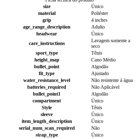
size
Único
material
Poliéster
grip
4 inches
age_range_description
Adulto
headwear
Único
Lavagem somente a
care_instructions
seco
sport_type
Tênis
height_map
Cano Médio
bullet_point
Algodão
fit_type
Ajustado
water_resistance_level
Não resistente á água
batteries_required
Não Aplicável
bullet_point1
Algodão
compartment
Único
Style
Tênis
sleeve
Único
item_length_description
Único
serial_num_scan_required
Não
strap_type
Único