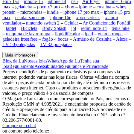
Hub Tvs
–
iphone 15
–
iphone 14
–
ps5
–
Air Fryer
–
iphone 16 pro
max
–
geladeira
–
poco x7 pro
–
xbox
–
iphone
–
creatina
–
whey
protein
–
microondas
–
kindle
–
iphone 17 pro max
–
iphone 15 pro
max
–
celular samsung
–
iphone 16e
–
xbox series s
–
xiaomi
–
ventilador
–
nintendo switch 2
–
Celular
–
Ar Condicionado Portátil
–
tablet
–
Bicicleta
–
Body Splash
–
jbl
–
redmi note 14
–
tenis nike
–
maquina de lavar roupa
–
liquidificador
–
ipad
–
guarda roupa
–
geladeira frost free
–
fogão 4 bocas
–
Armário de Cozinha
–
Alexa
–
TV 50 polegadas
–
TV 32 polegadas
Mais informações
Blog da Lu
Nossas lojas
WhatsApp da Lu
Tenha sua
loja
Regulamento
Acessibilidade
Segurança e Privacidade
Preços e condições de pagamento exclusivos para compras via
internet, podendo variar nas lojas físicas. Ofertas válidas na compra
de até 5 peças de cada produto por cliente, até o término dos nossos
estoques para internet. Caso os produtos apresentem divergências de
valores, o preço válido é o da sacola de compras.
O Magazine Luiza atua como correspondente no País, nos termos da
Resolução CMN nº 4.935/2021, e encaminha propostas de cartão de
crédito e operações de crédito para a Luizacred S.A Sociedade de
Crédito, Financiamento e Investimento inscrita no CNPJ sob o nº
02.206.577/0001-80.
Compre pelo chat
ou compre pelo telefone: