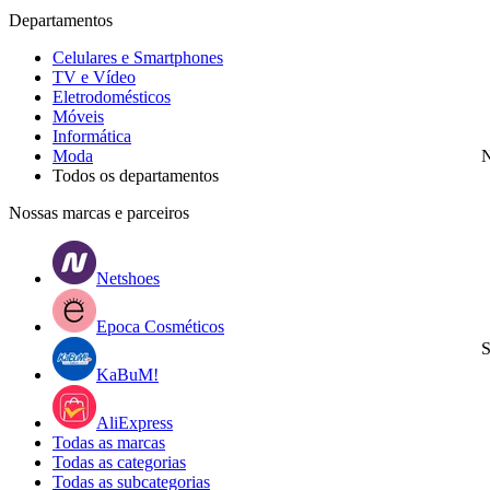
Departamentos
Celulares e Smartphones
TV e Vídeo
Eletrodomésticos
Móveis
Informática
Moda
N
Todos os departamentos
Nossas marcas e parceiros
Netshoes
Epoca Cosméticos
S
KaBuM!
AliExpress
Todas as marcas
Todas as categorias
Todas as subcategorias