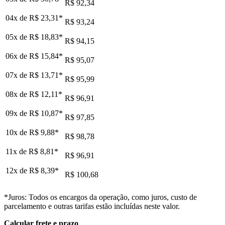
R$ 92,34
04x de
R$ 23,31
*
R$ 93,24
05x de
R$ 18,83
*
R$ 94,15
06x de
R$ 15,84
*
R$ 95,07
07x de
R$ 13,71
*
R$ 95,99
08x de
R$ 12,11
*
R$ 96,91
09x de
R$ 10,87
*
R$ 97,85
10x de
R$ 9,88
*
R$ 98,78
11x de
R$ 8,81
*
R$ 96,91
12x de
R$ 8,39
*
R$ 100,68
*Juros: Todos os encargos da operação, como juros, custo de
parcelamento e outras tarifas estão incluídas neste valor.
Calcular frete e prazo