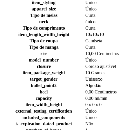
item_styling
Único
apparel_size
Único
Tipo de meias
Curta
neck
único
Tipo de comprimento
Curta
item_length_width_height
10x10x10
Tipo de roupa
Camiseta
Tipo de manga
Curta
rise
10,00 Centímetros
model_number
Único
closure
Cordão ajustável
item_package_weight
10 Gramas
target_gender
Unissexo
bullet_point2
Algodão
heel
0,00 Centímetros
capacity
0,00 ml/min
item_width_height
0 x 0 x 0
external_testing_certification
Único
included_components
Único
is_expiration_dated_product
Não