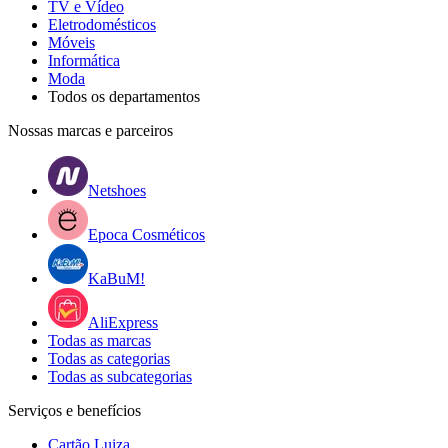
TV e Vídeo
Eletrodomésticos
Móveis
Informática
Moda
Todos os departamentos
Nossas marcas e parceiros
Netshoes
Epoca Cosméticos
KaBuM!
AliExpress
Todas as marcas
Todas as categorias
Todas as subcategorias
Serviços e benefícios
Cartão Luiza