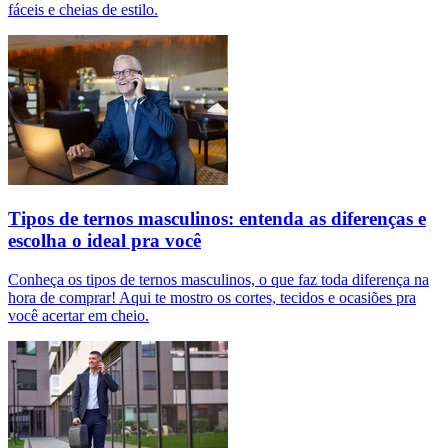
fáceis e cheias de estilo.
Tipos de ternos masculinos: entenda as diferenças e
escolha o ideal pra você
Conheça os tipos de ternos masculinos, o que faz toda diferença na
hora de comprar! Aqui te mostro os cortes, tecidos e ocasiões pra
você acertar em cheio.