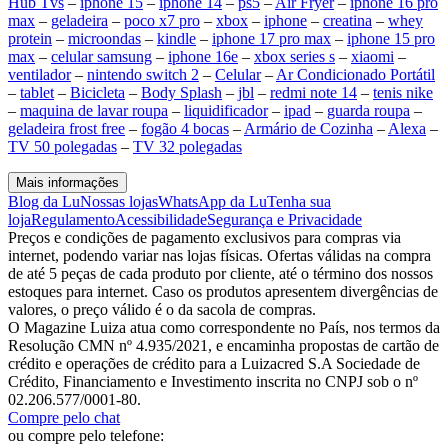
Hub Tvs
–
iphone 15
–
iphone 14
–
ps5
–
Air Fryer
–
iphone 16 pro
max
–
geladeira
–
poco x7 pro
–
xbox
–
iphone
–
creatina
–
whey
protein
–
microondas
–
kindle
–
iphone 17 pro max
–
iphone 15 pro
max
–
celular samsung
–
iphone 16e
–
xbox series s
–
xiaomi
–
ventilador
–
nintendo switch 2
–
Celular
–
Ar Condicionado Portátil
–
tablet
–
Bicicleta
–
Body Splash
–
jbl
–
redmi note 14
–
tenis nike
–
maquina de lavar roupa
–
liquidificador
–
ipad
–
guarda roupa
–
geladeira frost free
–
fogão 4 bocas
–
Armário de Cozinha
–
Alexa
–
TV 50 polegadas
–
TV 32 polegadas
Mais informações
Blog da Lu
Nossas lojas
WhatsApp da Lu
Tenha sua
loja
Regulamento
Acessibilidade
Segurança e Privacidade
Preços e condições de pagamento exclusivos para compras via
internet, podendo variar nas lojas físicas. Ofertas válidas na compra
de até 5 peças de cada produto por cliente, até o término dos nossos
estoques para internet. Caso os produtos apresentem divergências de
valores, o preço válido é o da sacola de compras.
O Magazine Luiza atua como correspondente no País, nos termos da
Resolução CMN nº 4.935/2021, e encaminha propostas de cartão de
crédito e operações de crédito para a Luizacred S.A Sociedade de
Crédito, Financiamento e Investimento inscrita no CNPJ sob o nº
02.206.577/0001-80.
Compre pelo chat
ou compre pelo telefone: