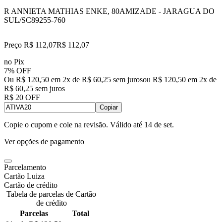
R ANNIETA MATHIAS ENKE, 80
AMIZADE - JARAGUA DO
SUL/SC
89255-760
Preço R$ 112,07
R$
112
,
07
no Pix
7% OFF
Ou R$ 120,50 em 2x de R$ 60,25 sem juros
ou
R$ 120,50
em
2
x de
R$ 60,25
sem juros
R$ 20 OFF
Copiar
Copie o cupom e cole na revisão. Válido até
14 de set
.
Ver opções de pagamento
Parcelamento
Cartão Luiza
Cartão de crédito
Tabela de parcelas de Cartão
de crédito
Parcelas
Total