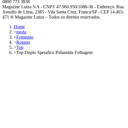
0800 773 3838
Magazine Luiza S/A - CNPJ: 47.960.950/1088-36 - Endereço: Rua
Arnulfo de Lima, 2385 - Vila Santa Cruz, Franca/SP - CEP 14.403-
471 ® Magazine Luiza – Todos os direitos reservados.
Home
>
moda
>
Feminino
>
Roupas
>
Top
>
Top Duplo Sperafico Poliamida Folhagem