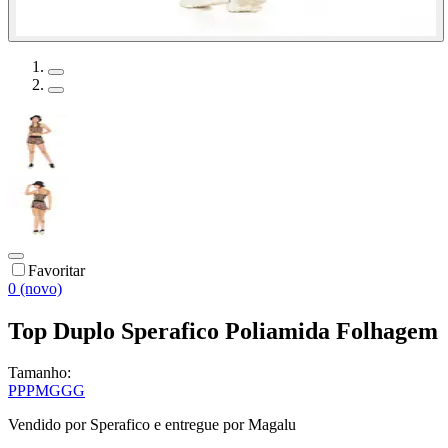
Favoritar
0 (novo)
Top Duplo Sperafico Poliamida Folhagem
Tamanho:
PP
P
M
G
GG
Vendido por
Sperafico
e entregue por
Magalu