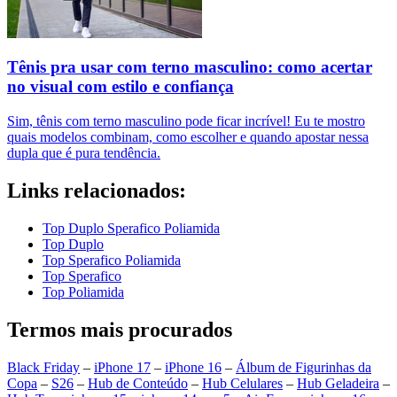
Tênis pra usar com terno masculino: como acertar
no visual com estilo e confiança
Sim, tênis com terno masculino pode ficar incrível! Eu te mostro
quais modelos combinam, como escolher e quando apostar nessa
dupla que é pura tendência.
Links relacionados:
Top Duplo Sperafico Poliamida
Top Duplo
Top Sperafico Poliamida
Top Sperafico
Top Poliamida
Termos mais procurados
Black Friday
–
iPhone 17
–
iPhone 16
–
Álbum de Figurinhas da
Copa
–
S26
–
Hub de Conteúdo
–
Hub Celulares
–
Hub Geladeira
–