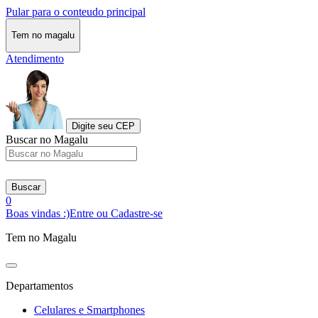
Pular para o conteudo principal
Tem no magalu
Atendimento
Digite seu CEP
Buscar no Magalu
Buscar
0
Boas vindas :)
Entre ou Cadastre-se
Tem no Magalu
Departamentos
Celulares e Smartphones