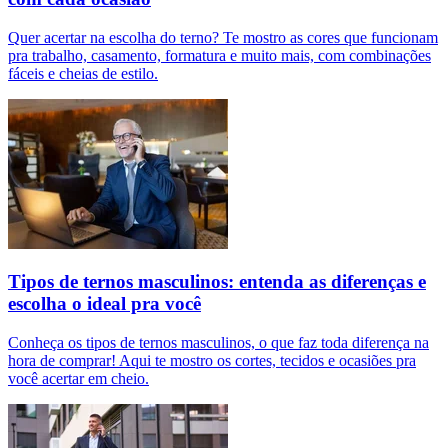
Quer acertar na escolha do terno? Te mostro as cores que funcionam
pra trabalho, casamento, formatura e muito mais, com combinações
fáceis e cheias de estilo.
Tipos de ternos masculinos: entenda as diferenças e
escolha o ideal pra você
Conheça os tipos de ternos masculinos, o que faz toda diferença na
hora de comprar! Aqui te mostro os cortes, tecidos e ocasiões pra
você acertar em cheio.