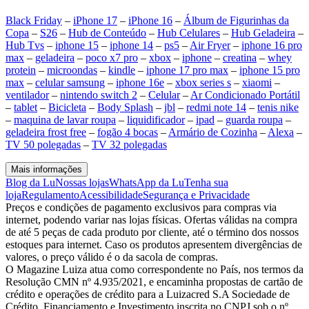
Black Friday
–
iPhone 17
–
iPhone 16
–
Álbum de Figurinhas da
Copa
–
S26
–
Hub de Conteúdo
–
Hub Celulares
–
Hub Geladeira
–
Hub Tvs
–
iphone 15
–
iphone 14
–
ps5
–
Air Fryer
–
iphone 16 pro
max
–
geladeira
–
poco x7 pro
–
xbox
–
iphone
–
creatina
–
whey
protein
–
microondas
–
kindle
–
iphone 17 pro max
–
iphone 15 pro
max
–
celular samsung
–
iphone 16e
–
xbox series s
–
xiaomi
–
ventilador
–
nintendo switch 2
–
Celular
–
Ar Condicionado Portátil
–
tablet
–
Bicicleta
–
Body Splash
–
jbl
–
redmi note 14
–
tenis nike
–
maquina de lavar roupa
–
liquidificador
–
ipad
–
guarda roupa
–
geladeira frost free
–
fogão 4 bocas
–
Armário de Cozinha
–
Alexa
–
TV 50 polegadas
–
TV 32 polegadas
Mais informações
Blog da Lu
Nossas lojas
WhatsApp da Lu
Tenha sua
loja
Regulamento
Acessibilidade
Segurança e Privacidade
Preços e condições de pagamento exclusivos para compras via
internet, podendo variar nas lojas físicas. Ofertas válidas na compra
de até 5 peças de cada produto por cliente, até o término dos nossos
estoques para internet. Caso os produtos apresentem divergências de
valores, o preço válido é o da sacola de compras.
O Magazine Luiza atua como correspondente no País, nos termos da
Resolução CMN nº 4.935/2021, e encaminha propostas de cartão de
crédito e operações de crédito para a Luizacred S.A Sociedade de
Crédito, Financiamento e Investimento inscrita no CNPJ sob o nº