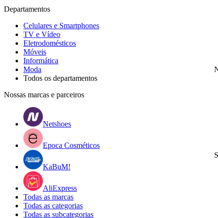
Departamentos
Celulares e Smartphones
TV e Vídeo
Eletrodomésticos
Móveis
Informática
Moda
N
Todos os departamentos
Nossas marcas e parceiros
Netshoes
Epoca Cosméticos
S
KaBuM!
AliExpress
Todas as marcas
Todas as categorias
Todas as subcategorias