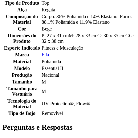
Tipo de Produto
Top
Alça
Regata
Composição do
Corpo: 86% Poliamida e 14% Elastano. Forro:
Material
88,1% Poliamida e 11,9% Elastano
Cor
Bege
Dimensões do
P: 27 x 31 cmM: 28 x 33 cmG: 30 x 35 cmGG:
Produto
32 x 38 cm
Esporte Indicado
Fitness e Musculação
Marca
Fila
Material
Poliamida
Modelo
Essential II
Produção
Nacional
Tamanho
M
Tamanho para
M
Vestuário
Tecnologia do
UV Protection®, Flow®
Material
Tipo de Bojo
Removível
Perguntas e Respostas