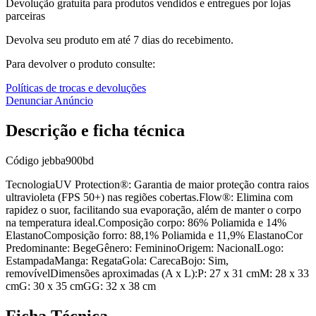
Devolução gratuita para produtos vendidos e entregues por lojas
parceiras
Devolva seu produto em até 7 dias do recebimento.
Para devolver o produto consulte:
Políticas de trocas e devoluções
Denunciar Anúncio
Descrição e ficha técnica
Código
jebba900bd
TecnologiaUV Protection®: Garantia de maior proteção contra raios
ultravioleta (FPS 50+) nas regiões cobertas.Flow®: Elimina com
rapidez o suor, facilitando sua evaporação, além de manter o corpo
na temperatura ideal.Composição corpo: 86% Poliamida e 14%
ElastanoComposição forro: 88,1% Poliamida e 11,9% ElastanoCor
Predominante: BegeGênero: FemininoOrigem: NacionalLogo:
EstampadaManga: RegataGola: CarecaBojo: Sim,
removívelDimensões aproximadas (A x L):P: 27 x 31 cmM: 28 x 33
cmG: 30 x 35 cmGG: 32 x 38 cm
Ficha Técnica