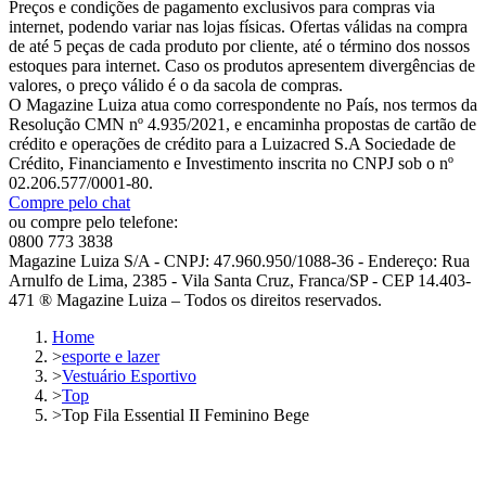
Preços e condições de pagamento exclusivos para compras via
internet, podendo variar nas lojas físicas. Ofertas válidas na compra
de até 5 peças de cada produto por cliente, até o término dos nossos
estoques para internet. Caso os produtos apresentem divergências de
valores, o preço válido é o da sacola de compras.
O Magazine Luiza atua como correspondente no País, nos termos da
Resolução CMN nº 4.935/2021, e encaminha propostas de cartão de
crédito e operações de crédito para a Luizacred S.A Sociedade de
Crédito, Financiamento e Investimento inscrita no CNPJ sob o nº
02.206.577/0001-80.
Compre pelo chat
ou compre pelo telefone:
0800 773 3838
Magazine Luiza S/A - CNPJ: 47.960.950/1088-36 - Endereço: Rua
Arnulfo de Lima, 2385 - Vila Santa Cruz, Franca/SP - CEP 14.403-
471 ® Magazine Luiza – Todos os direitos reservados.
Home
>
esporte e lazer
>
Vestuário Esportivo
>
Top
>
Top Fila Essential II Feminino Bege