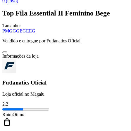
0 (novo)
Top Fila Essential II Feminino Bege
Tamanho:
P
M
G
GG
EG
EEG
Vendido e entregue por
Futfanatics Oficial
Informações da loja
Futfanatics Oficial
Loja oficial no Magalu
2.2
Ruim
Ótimo