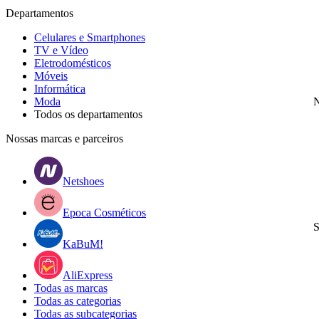
Departamentos
Celulares e Smartphones
TV e Vídeo
Eletrodomésticos
Móveis
Informática
Moda
N
Todos os departamentos
Nossas marcas e parceiros
Netshoes
Epoca Cosméticos
S
KaBuM!
AliExpress
Todas as marcas
Todas as categorias
Todas as subcategorias