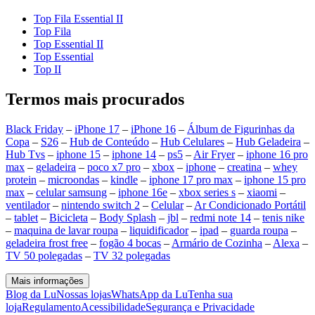
Top Fila Essential II
Top Fila
Top Essential II
Top Essential
Top II
Termos mais procurados
Black Friday
–
iPhone 17
–
iPhone 16
–
Álbum de Figurinhas da
Copa
–
S26
–
Hub de Conteúdo
–
Hub Celulares
–
Hub Geladeira
–
Hub Tvs
–
iphone 15
–
iphone 14
–
ps5
–
Air Fryer
–
iphone 16 pro
max
–
geladeira
–
poco x7 pro
–
xbox
–
iphone
–
creatina
–
whey
protein
–
microondas
–
kindle
–
iphone 17 pro max
–
iphone 15 pro
max
–
celular samsung
–
iphone 16e
–
xbox series s
–
xiaomi
–
ventilador
–
nintendo switch 2
–
Celular
–
Ar Condicionado Portátil
–
tablet
–
Bicicleta
–
Body Splash
–
jbl
–
redmi note 14
–
tenis nike
–
maquina de lavar roupa
–
liquidificador
–
ipad
–
guarda roupa
–
geladeira frost free
–
fogão 4 bocas
–
Armário de Cozinha
–
Alexa
–
TV 50 polegadas
–
TV 32 polegadas
Mais informações
Blog da Lu
Nossas lojas
WhatsApp da Lu
Tenha sua
loja
Regulamento
Acessibilidade
Segurança e Privacidade