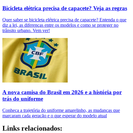
Bicicleta elétrica precisa de capacete? Veja as regras
Quer saber se bicicleta elétrica precisa de capacete? Entenda o que
diz a lei, as diferenças entre os modelos e como se proteger no
trânsito urbano. Vem ver!
A nova camisa do Brasil em 2026 e a história por
trás do uniforme
Conheça a trajetória do uniforme amarelinho, as mudanças que
marcaram cada geração e o que esperar do modelo atual
Links relacionados: