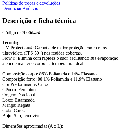
Políticas de trocas e devoluções
Denunciar Anúncio
Descrição e ficha técnica
Código
dk7b00d4e4
Tecnologia
UV Protection®: Garantia de maior proteção contra raios
ultravioleta (FPS 50+) nas regiões cobertas.
Flow®: Elimina com rapidez o suor, facilitando sua evaporação,
além de manter o corpo na temperatura ideal.
Composição corpo: 86% Poliamida e 14% Elastano
Composição forro: 88,1% Poliamida e 11,9% Elastano
Cor Predominante: Cinza
Gênero: Feminino
Origem: Nacional
Logo: Estampada
Manga: Regata
Gola: Careca
Bojo: Sim, removível
Dimensões aproximadas (A x L):