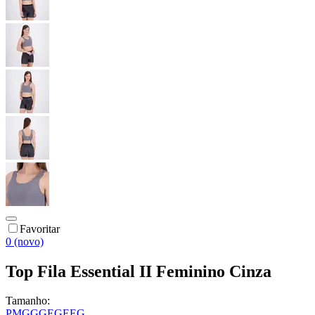
Favoritar
0 (novo)
Top Fila Essential II Feminino Cinza
Tamanho:
P
M
G
GG
EG
EEG