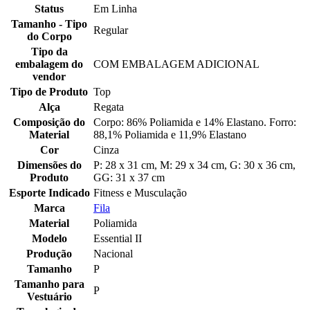
Status
Em Linha
Tamanho - Tipo
Regular
do Corpo
Tipo da
embalagem do
COM EMBALAGEM ADICIONAL
vendor
Tipo de Produto
Top
Alça
Regata
Composição do
Corpo: 86% Poliamida e 14% Elastano. Forro:
Material
88,1% Poliamida e 11,9% Elastano
Cor
Cinza
Dimensões do
P: 28 x 31 cm, M: 29 x 34 cm, G: 30 x 36 cm,
Produto
GG: 31 x 37 cm
Esporte Indicado
Fitness e Musculação
Marca
Fila
Material
Poliamida
Modelo
Essential II
Produção
Nacional
Tamanho
P
Tamanho para
P
Vestuário