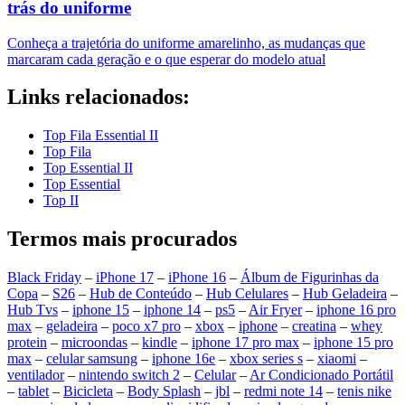
trás do uniforme
Conheça a trajetória do uniforme amarelinho, as mudanças que
marcaram cada geração e o que esperar do modelo atual
Links relacionados:
Top Fila Essential II
Top Fila
Top Essential II
Top Essential
Top II
Termos mais procurados
Black Friday
–
iPhone 17
–
iPhone 16
–
Álbum de Figurinhas da
Copa
–
S26
–
Hub de Conteúdo
–
Hub Celulares
–
Hub Geladeira
–
Hub Tvs
–
iphone 15
–
iphone 14
–
ps5
–
Air Fryer
–
iphone 16 pro
max
–
geladeira
–
poco x7 pro
–
xbox
–
iphone
–
creatina
–
whey
protein
–
microondas
–
kindle
–
iphone 17 pro max
–
iphone 15 pro
max
–
celular samsung
–
iphone 16e
–
xbox series s
–
xiaomi
–
ventilador
–
nintendo switch 2
–
Celular
–
Ar Condicionado Portátil
–
tablet
–
Bicicleta
–
Body Splash
–
jbl
–
redmi note 14
–
tenis nike