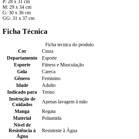
P: 28 x 31 cm
M: 29 x 34 cm
G: 30 x 36 cm
GG: 31 x 37 cm
Ficha Técnica
Ficha tecnica do produto
Cor
Cinza
Departamento
Esporte
Esporte
Fitness e Musculação
Gola
Careca
Gênero
Feminino
Idade
Adulto
Indicado para
Treino
Instrução de
Apenas lavagem à mão
Cuidados
Manga
Regata
Material
Poliamida
Nível de
Resistência à
Resistente à Água
Água