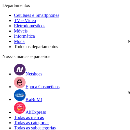
Departamentos
Celulares e Smartphones
TV e Vídeo
Eletrodomésticos
Móveis
Informática
Moda
N
Todos os departamentos
Nossas marcas e parceiros
Netshoes
Epoca Cosméticos
S
KaBuM!
AliExpress
Todas as marcas
Todas as categorias
Todas as subcategorias