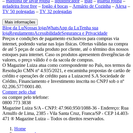
–
maquina de lavar roupa
–
liquidificador
–
ipad
–
guarda roupa
–
geladeira frost free
–
fogão 4 bocas
–
Armário de Cozinha
–
Alexa
–
TV 50 polegadas
–
TV 32 polegadas
Mais informações
Blog da Lu
Nossas lojas
WhatsApp da Lu
Tenha sua
loja
Regulamento
Acessibilidade
Segurança e Privacidade
Preços e condições de pagamento exclusivos para compras via
internet, podendo variar nas lojas físicas. Ofertas válidas na compra
de até 5 peças de cada produto por cliente, até o término dos nossos
estoques para internet. Caso os produtos apresentem divergências de
valores, o preço válido é o da sacola de compras.
O Magazine Luiza atua como correspondente no País, nos termos da
Resolução CMN nº 4.935/2021, e encaminha propostas de cartão de
crédito e operações de crédito para a Luizacred S.A Sociedade de
Crédito, Financiamento e Investimento inscrita no CNPJ sob o nº
02.206.577/0001-80.
Compre pelo chat
ou compre pelo telefone:
0800 773 3838
Magazine Luiza S/A - CNPJ: 47.960.950/1088-36 - Endereço: Rua
Arnulfo de Lima, 2385 - Vila Santa Cruz, Franca/SP - CEP 14.403-
471 ® Magazine Luiza – Todos os direitos reservados.
Home