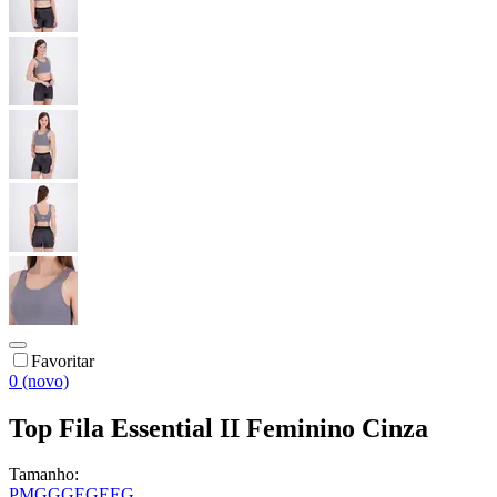
Favoritar
0 (novo)
Top Fila Essential II Feminino Cinza
Tamanho:
P
M
G
GG
EG
EEG