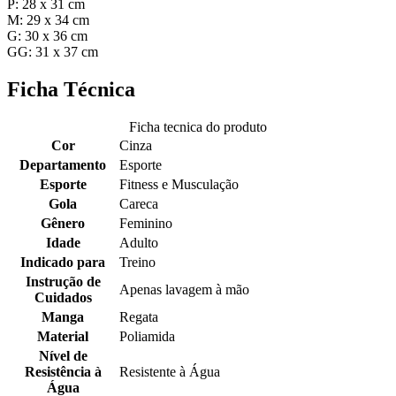
P: 28 x 31 cm
M: 29 x 34 cm
G: 30 x 36 cm
GG: 31 x 37 cm
Ficha Técnica
Ficha tecnica do produto
Cor
Cinza
Departamento
Esporte
Esporte
Fitness e Musculação
Gola
Careca
Gênero
Feminino
Idade
Adulto
Indicado para
Treino
Instrução de
Apenas lavagem à mão
Cuidados
Manga
Regata
Material
Poliamida
Nível de
Resistência à
Resistente à Água
Água