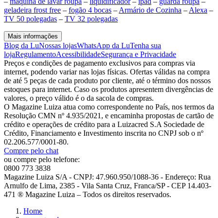
–
maquina de lavar roupa
–
liquidificador
–
ipad
–
guarda roupa
–
geladeira frost free
–
fogão 4 bocas
–
Armário de Cozinha
–
Alexa
–
TV 50 polegadas
–
TV 32 polegadas
Mais informações
Blog da Lu
Nossas lojas
WhatsApp da Lu
Tenha sua
loja
Regulamento
Acessibilidade
Segurança e Privacidade
Preços e condições de pagamento exclusivos para compras via
internet, podendo variar nas lojas físicas. Ofertas válidas na compra
de até 5 peças de cada produto por cliente, até o término dos nossos
estoques para internet. Caso os produtos apresentem divergências de
valores, o preço válido é o da sacola de compras.
O Magazine Luiza atua como correspondente no País, nos termos da
Resolução CMN nº 4.935/2021, e encaminha propostas de cartão de
crédito e operações de crédito para a Luizacred S.A Sociedade de
Crédito, Financiamento e Investimento inscrita no CNPJ sob o nº
02.206.577/0001-80.
Compre pelo chat
ou compre pelo telefone:
0800 773 3838
Magazine Luiza S/A - CNPJ: 47.960.950/1088-36 - Endereço: Rua
Arnulfo de Lima, 2385 - Vila Santa Cruz, Franca/SP - CEP 14.403-
471 ® Magazine Luiza – Todos os direitos reservados.
Home