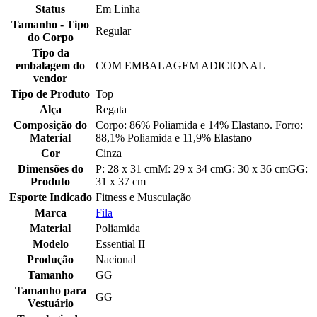
Status
Em Linha
Tamanho - Tipo
Regular
do Corpo
Tipo da
embalagem do
COM EMBALAGEM ADICIONAL
vendor
Tipo de Produto
Top
Alça
Regata
Composição do
Corpo: 86% Poliamida e 14% Elastano. Forro:
Material
88,1% Poliamida e 11,9% Elastano
Cor
Cinza
Dimensões do
P: 28 x 31 cmM: 29 x 34 cmG: 30 x 36 cmGG:
Produto
31 x 37 cm
Esporte Indicado
Fitness e Musculação
Marca
Fila
Material
Poliamida
Modelo
Essential II
Produção
Nacional
Tamanho
GG
Tamanho para
GG
Vestuário