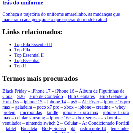
trás do uniforme
Conheça a trajetória do uniforme amarelinho, as mudanças que
marcaram cada geração e o que esperar do modelo atual
Links relacionados:
Top Fila Essential II
Top Fila
Top Essential II
Top Essential
Top II
Termos mais procurados
Black Friday
–
iPhone 17
–
iPhone 16
–
Álbum de Figurinhas da
Copa
–
S26
–
Hub de Conteúdo
–
Hub Celulares
–
Hub Geladeira
–
Hub Tvs
–
iphone 15
–
iphone 14
–
ps5
–
Air Fryer
–
iphone 16 pro
max
–
geladeira
–
poco x7 pro
–
xbox
–
iphone
–
creatina
–
whey
protein
–
microondas
–
kindle
–
iphone 17 pro max
–
iphone 15 pro
max
–
celular samsung
–
iphone 16e
–
xbox series s
–
xiaomi
–
ventilador
–
nintendo switch 2
–
Celular
–
Ar Condicionado Portátil
–
tablet
–
Bicicleta
–
Body Splash
–
jbl
–
redmi note 14
–
tenis nike