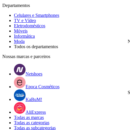
Departamentos
Celulares e Smartphones
TV e Vídeo
Eletrodomésticos
Móveis
Informática
Moda
N
Todos os departamentos
Nossas marcas e parceiros
Netshoes
Epoca Cosméticos
S
KaBuM!
AliExpress
Todas as marcas
Todas as categorias
Todas as subcategorias