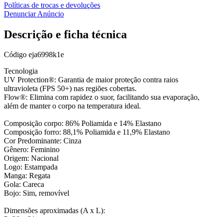
Políticas de trocas e devoluções
Denunciar Anúncio
Descrição e ficha técnica
Código
eja6998k1e
Tecnologia
UV Protection®: Garantia de maior proteção contra raios
ultravioleta (FPS 50+) nas regiões cobertas.
Flow®: Elimina com rapidez o suor, facilitando sua evaporação,
além de manter o corpo na temperatura ideal.
Composição corpo: 86% Poliamida e 14% Elastano
Composição forro: 88,1% Poliamida e 11,9% Elastano
Cor Predominante: Cinza
Gênero: Feminino
Origem: Nacional
Logo: Estampada
Manga: Regata
Gola: Careca
Bojo: Sim, removível
Dimensões aproximadas (A x L):