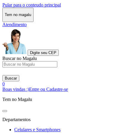
Pular para o conteudo principal
Tem no magalu
Atendimento
Digite seu CEP
Buscar no Magalu
Buscar
0
Boas vindas :)
Entre ou Cadastre-se
Tem no Magalu
Departamentos
Celulares e Smartphones