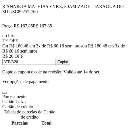
R ANNIETA MATHIAS ENKE, 80
AMIZADE - JARAGUA DO
SUL/SC
89255-760
Preço R$ 167,85
R$
167
,
85
no Pix
7% OFF
Ou R$ 180,48 em 3x de R$ 60,16 sem juros
ou
R$ 180,48
em
3
x de
R$ 60,16
sem juros
R$ 20 OFF
Copiar
Copie o cupom e cole na revisão. Válido até
14 de set
.
Ver opções de pagamento
Parcelamento
Cartão Luiza
Cartão de crédito
Tabela de parcelas de Cartão
de crédito
Parcelas
Total