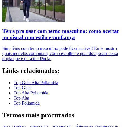
Tênis pra usar com terno masculino: como acertar
no visual com estilo e confiança
Sim, tênis com terno masculino pode ficar incrível! Eu te mostro
quais modelos combinam, como escolher e quando apostar nessa
dupla que é pura tendência.
Links relacionados:
Top Gola Alta Poliamida
Top Gola
Top Alta Poliamida
Top Alta
Top Poliamida
Termos mais procurados