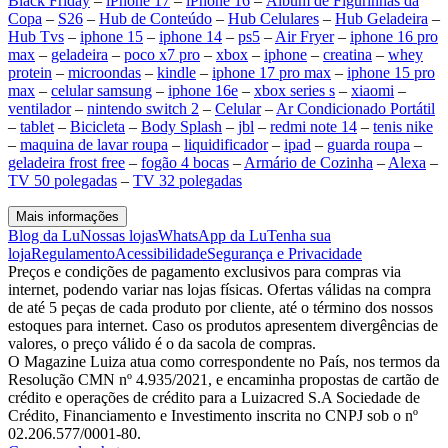
Black Friday
–
iPhone 17
–
iPhone 16
–
Álbum de Figurinhas da
Copa
–
S26
–
Hub de Conteúdo
–
Hub Celulares
–
Hub Geladeira
–
Hub Tvs
–
iphone 15
–
iphone 14
–
ps5
–
Air Fryer
–
iphone 16 pro
max
–
geladeira
–
poco x7 pro
–
xbox
–
iphone
–
creatina
–
whey
protein
–
microondas
–
kindle
–
iphone 17 pro max
–
iphone 15 pro
max
–
celular samsung
–
iphone 16e
–
xbox series s
–
xiaomi
–
ventilador
–
nintendo switch 2
–
Celular
–
Ar Condicionado Portátil
–
tablet
–
Bicicleta
–
Body Splash
–
jbl
–
redmi note 14
–
tenis nike
–
maquina de lavar roupa
–
liquidificador
–
ipad
–
guarda roupa
–
geladeira frost free
–
fogão 4 bocas
–
Armário de Cozinha
–
Alexa
–
TV 50 polegadas
–
TV 32 polegadas
Mais informações
Blog da Lu
Nossas lojas
WhatsApp da Lu
Tenha sua
loja
Regulamento
Acessibilidade
Segurança e Privacidade
Preços e condições de pagamento exclusivos para compras via
internet, podendo variar nas lojas físicas. Ofertas válidas na compra
de até 5 peças de cada produto por cliente, até o término dos nossos
estoques para internet. Caso os produtos apresentem divergências de
valores, o preço válido é o da sacola de compras.
O Magazine Luiza atua como correspondente no País, nos termos da
Resolução CMN nº 4.935/2021, e encaminha propostas de cartão de
crédito e operações de crédito para a Luizacred S.A Sociedade de
Crédito, Financiamento e Investimento inscrita no CNPJ sob o nº
02.206.577/0001-80.