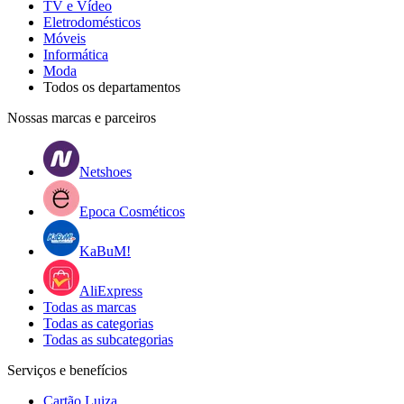
TV e Vídeo
Eletrodomésticos
Móveis
Informática
Moda
Todos os departamentos
Nossas marcas e parceiros
Netshoes
Epoca Cosméticos
KaBuM!
AliExpress
Todas as marcas
Todas as categorias
Todas as subcategorias
Serviços e benefícios
Cartão Luiza