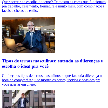
Quer acertar na escolha do terno? Te mostro as cores que funcionam
pra trabalho, casamento, formatura e muito mais, com combinações
fáceis e cheias de estilo.
Tipos de ternos masculinos: entenda as diferenças e
escolha o ideal pra você
Conheça os tipos de ternos masculinos, o que faz toda diferença na
hora de comprar! Aqui te mostro os cortes, tecidos e ocasiões pra
você acertar em cheio.