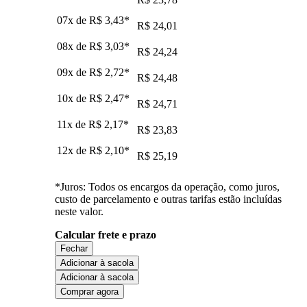
07x de
R$ 3,43
*
R$ 24,01
08x de
R$ 3,03
*
R$ 24,24
09x de
R$ 2,72
*
R$ 24,48
10x de
R$ 2,47
*
R$ 24,71
11x de
R$ 2,17
*
R$ 23,83
12x de
R$ 2,10
*
R$ 25,19
*Juros: Todos os encargos da operação, como juros,
custo de parcelamento e outras tarifas estão incluídas
neste valor.
Calcular frete e prazo
Fechar
Adicionar à sacola
Adicionar à sacola
Comprar agora