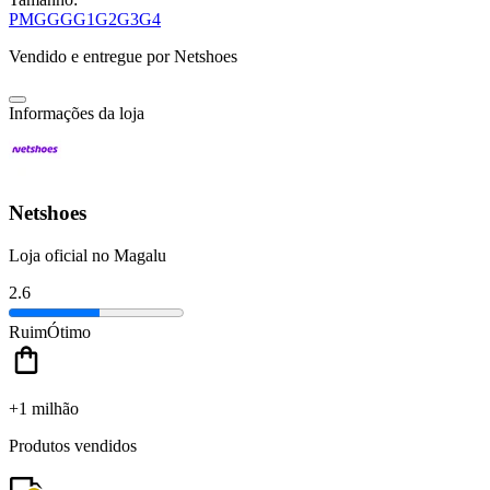
P
M
G
GG
G1
G2
G3
G4
Vendido e entregue por
Netshoes
Informações da loja
Netshoes
Loja oficial no Magalu
2.6
Ruim
Ótimo
+1 milhão
Produtos vendidos