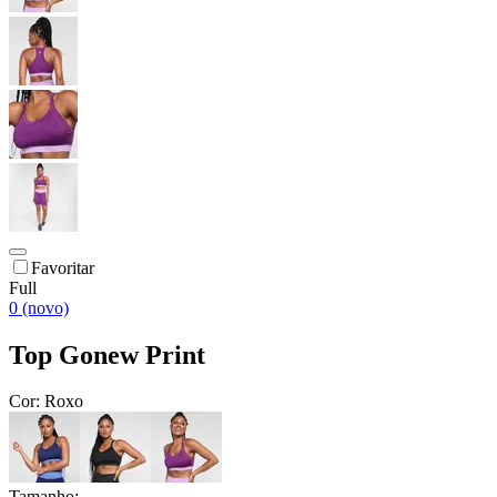
Favoritar
Full
0 (novo)
Top Gonew Print
Cor:
Roxo
Tamanho: