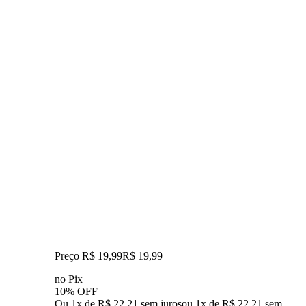
Preço R$ 19,99
R$
19
,
99
no Pix
10% OFF
Ou 1x de R$ 22,21 sem juros
ou
1
x de
R$ 22,21
sem