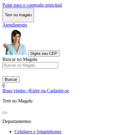
Pular para o conteudo principal
Tem no magalu
Atendimento
Digite seu CEP
Buscar no Magalu
Buscar
0
Boas vindas :)
Entre ou Cadastre-se
Tem no Magalu
Departamentos
Celulares e Smartphones