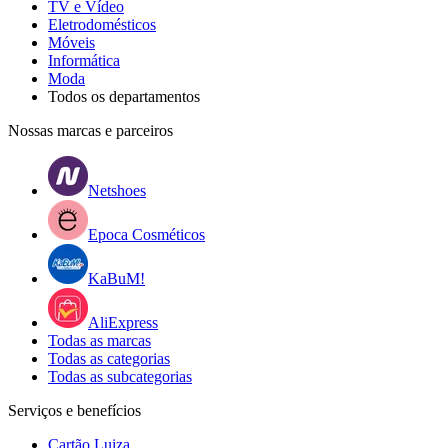
TV e Vídeo
Eletrodomésticos
Móveis
Informática
Moda
Todos os departamentos
Nossas marcas e parceiros
Netshoes
Epoca Cosméticos
KaBuM!
AliExpress
Todas as marcas
Todas as categorias
Todas as subcategorias
Serviços e benefícios
Cartão Luiza