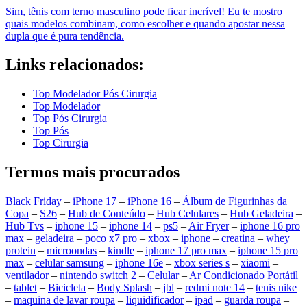
Sim, tênis com terno masculino pode ficar incrível! Eu te mostro
quais modelos combinam, como escolher e quando apostar nessa
dupla que é pura tendência.
Links relacionados:
Top Modelador Pós Cirurgia
Top Modelador
Top Pós Cirurgia
Top Pós
Top Cirurgia
Termos mais procurados
Black Friday
–
iPhone 17
–
iPhone 16
–
Álbum de Figurinhas da
Copa
–
S26
–
Hub de Conteúdo
–
Hub Celulares
–
Hub Geladeira
–
Hub Tvs
–
iphone 15
–
iphone 14
–
ps5
–
Air Fryer
–
iphone 16 pro
max
–
geladeira
–
poco x7 pro
–
xbox
–
iphone
–
creatina
–
whey
protein
–
microondas
–
kindle
–
iphone 17 pro max
–
iphone 15 pro
max
–
celular samsung
–
iphone 16e
–
xbox series s
–
xiaomi
–
ventilador
–
nintendo switch 2
–
Celular
–
Ar Condicionado Portátil
–
tablet
–
Bicicleta
–
Body Splash
–
jbl
–
redmi note 14
–
tenis nike
–
maquina de lavar roupa
–
liquidificador
–
ipad
–
guarda roupa
–