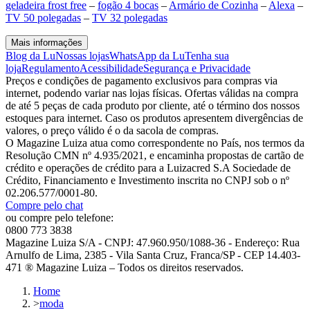
geladeira frost free
–
fogão 4 bocas
–
Armário de Cozinha
–
Alexa
–
TV 50 polegadas
–
TV 32 polegadas
Mais informações
Blog da Lu
Nossas lojas
WhatsApp da Lu
Tenha sua
loja
Regulamento
Acessibilidade
Segurança e Privacidade
Preços e condições de pagamento exclusivos para compras via
internet, podendo variar nas lojas físicas. Ofertas válidas na compra
de até 5 peças de cada produto por cliente, até o término dos nossos
estoques para internet. Caso os produtos apresentem divergências de
valores, o preço válido é o da sacola de compras.
O Magazine Luiza atua como correspondente no País, nos termos da
Resolução CMN nº 4.935/2021, e encaminha propostas de cartão de
crédito e operações de crédito para a Luizacred S.A Sociedade de
Crédito, Financiamento e Investimento inscrita no CNPJ sob o nº
02.206.577/0001-80.
Compre pelo chat
ou compre pelo telefone:
0800 773 3838
Magazine Luiza S/A - CNPJ: 47.960.950/1088-36 - Endereço: Rua
Arnulfo de Lima, 2385 - Vila Santa Cruz, Franca/SP - CEP 14.403-
471 ® Magazine Luiza – Todos os direitos reservados.
Home
>
moda