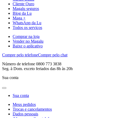
Cliente Ouro
Magalu seguros
Blog da Lu
Maga +
WhatsApp da Lu
Todos os serviços
Comprar na loja
Vender no Magalu
Baixe o aplicativo
Compre pelo telefone
Compre pelo chat
Número de telefone 0800 773 3838
Seg. à Dom. exceto feriados das 8h às 20h
Sua conta
Sua conta
Meus pedidos
Trocas e cancelamentos
Dados pessoais